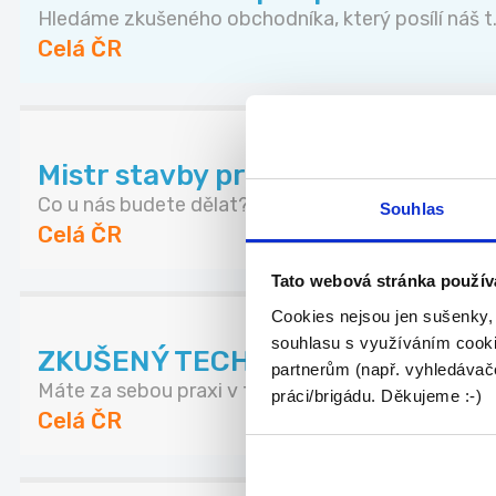
Hledáme zkušeného obchodníka, který posílí náš t.
Celá ČR
Mistr stavby pro závod kolejovýc
Co u nás budete dělat? - Řídit realizace sta...
Souhlas
Celá ČR
Tato webová stránka použív
Cookies nejsou jen sušenky,
souhlasu s využíváním cooki
ZKUŠENÝ TECHNICKÝ NÁKUPČÍ | A
partnerům (např. vyhledávače
Máte za sebou praxi v technickém nákupu a domluv
práci/brigádu. Děkujeme :-)
Celá ČR