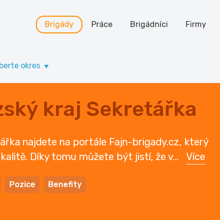
Brigády
Práce
Brigádníci
Firmy
berte okres
ský kraj Sekretářka
ářka najdete na portále Fajn-brigady.cz, který
kalitě. Díky tomu můžete být jistí, že v
...
Více
Pozice
Benefity