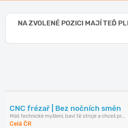
NA ZVOLENÉ POZICI MAJÍ TEĎ P
CNC frézař | Bez nočních směn
Máš technické myšlení, baví tě stroje a chceš pr...
Celá ČR