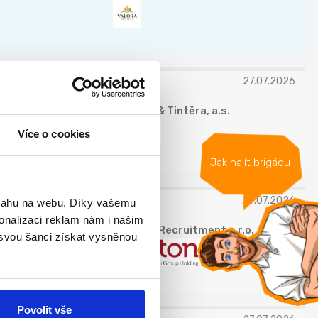
27.07.2026
Chládek & Tintěra, a.s.
Více o cookies
Jak najít brigádu
27.07.2026
bsahu na webu. Díky vašemu
onalizaci reklam nám i našim
Grafton Recruitment s.r.o.
 svou šanci získat vysněnou
Povolit vše