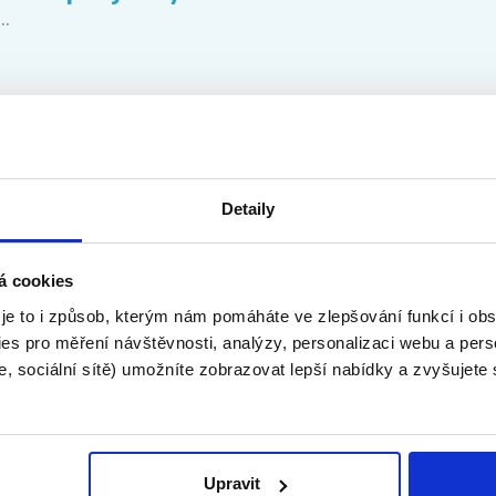
..
h staveb
Detaily
á cookies
 je to i způsob, kterým nám pomáháte ve zlepšování funkcí i o
es pro měření návštěvnosti, analýzy, personalizaci webu a pers
Ž 70 000 KČ | PÍSEK
, sociální sítě) umožníte zobrazovat lepší nabídky a zvyšujete
...
Upravit