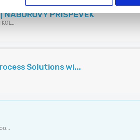
K | NÁBOROVÝ PŘÍSPĚVEK
KOL...
ocess Solutions wi...
o...