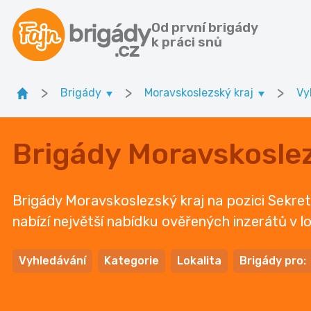
Od první brigády
k práci snů
>
>
>
Brigády
Moravskoslezský kraj
Vy
Brigády Moravskoslez
Brigády Moravskoslezský kraj na pozici Sekret
nabízí největší nabídku ověřených inzerátů v lo
Vyhledávání
Kategorie
Lokalita
Brigády pro: