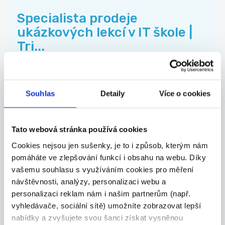
Specialista prodeje
ukázkových lekcí v IT škole |
Tri...
Remote | Částečný úvazek | od 15:00 Rodiče
chtě...
Celá ČR
Souhlas
Detaily
Více o cookies
Algorithmics s.r.o.
Tato webová stránka používá cookies
Cookies nejsou jen sušenky, je to i způsob, kterým nám
TOP
pomáháte ve zlepšování funkcí i obsahu na webu. Díky
vašemu souhlasu s využíváním cookies pro měření
Výrobce ozdobných
návštěvnosti, analýzy, personalizaci webu a
předmětů
personalizaci reklam nám i našim partnerům (např.
Nabízíme možnost výdělkové činnosti výrobou
vyhledávače, sociální sítě) umožníte zobrazovat lepší
nebo...
nabídky a zvyšujete svou šanci získat vysněnou