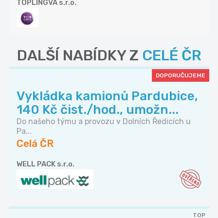
TOPLINGVA s.r.o.
DALŠÍ NABÍDKY Z
CELÉ ČR
DOPORUČUJEME
Vykládka kamionů Pardubice,
140 Kč čist./hod., umožn...
Do našeho týmu a provozu v Dolních Ředicích u
Pa...
Celá ČR
WELL PACK s.r.o.
TOP