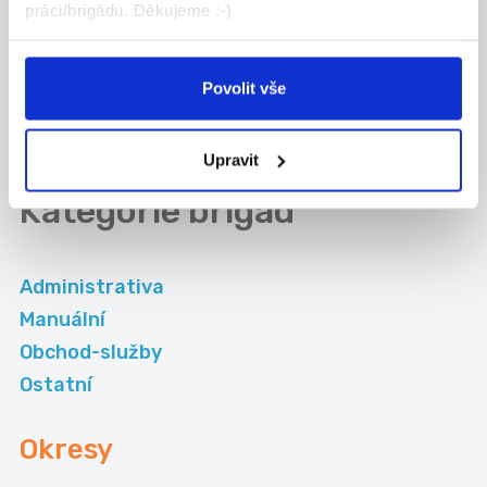
Celá ČR
práci/brigádu. Děkujeme :-)
Ormicos s.r.o.
Povolit vše
Nové brigády na email
Upravit
Kategorie
brigád
Administrativa
Manuální
Obchod-služby
Ostatní
Okresy