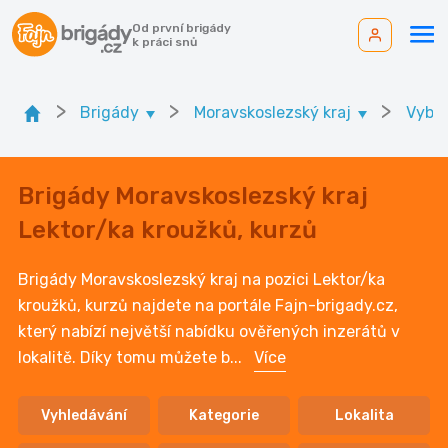
Od první brigády
k práci snů
>
>
>
Brigády
Moravskoslezský kraj
Vyber
Brigády Moravskoslezský kraj
Lektor/ka kroužků, kurzů
Brigády Moravskoslezský kraj na pozici Lektor/ka
kroužků, kurzů najdete na portále Fajn-brigady.cz,
který nabízí největší nabídku ověřených inzerátů v
lokalitě. Díky tomu můžete b
...
Více
Vyhledávání
Kategorie
Lokalita