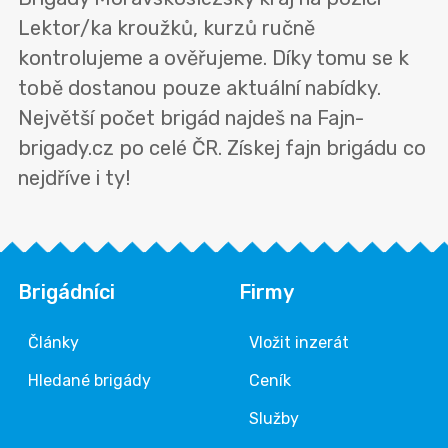
Lektor/ka kroužků, kurzů ručně
kontrolujeme a ověřujeme. Díky tomu se k
tobě dostanou pouze aktuální nabídky.
Největší počet brigád najdeš na Fajn-
brigady.cz po celé ČR. Získej fajn brigádu co
nejdříve i ty!
Brigádníci
Firmy
Články
Vložit inzerát
Hledané brigády
Ceník
Služby