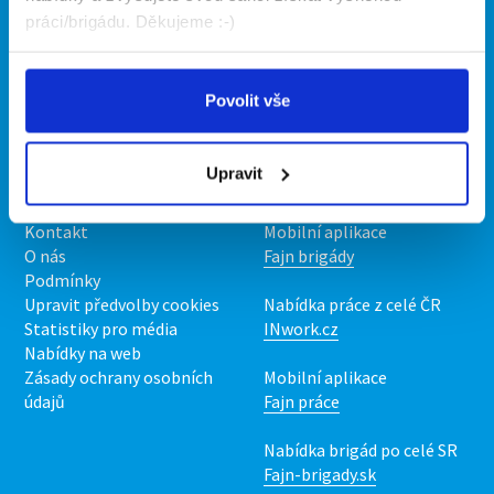
Brigádníci
Firmy
práci/brigádu. Děkujeme :-)
Články
Vložit inzerát
Hledané brigády
Ceník
Povolit vše
Propagace
Upravit
O portálu
Naše další projekty
Kontakt
Mobilní aplikace
O nás
Fajn brigády
Podmínky
Upravit předvolby cookies
Nabídka práce z celé ČR
Statistiky pro média
INwork.cz
Nabídky na web
Zásady ochrany osobních
Mobilní aplikace
údajů
Fajn práce
Nabídka brigád po celé SR
Fajn-brigady.sk