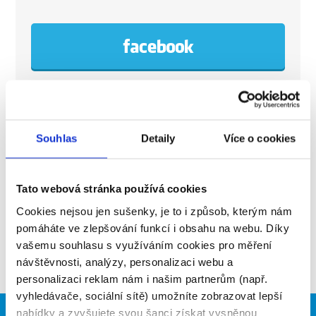
Vzdělávej se
Souhlas
Detaily
Více o cookies
Tato webová stránka používá cookies
ČLÁNKY
Cookies nejsou jen sušenky, je to i způsob, kterým nám
pomáháte ve zlepšování funkcí i obsahu na webu. Díky
vašemu souhlasu s využíváním cookies pro měření
časté dotazy >>
návštěvnosti, analýzy, personalizaci webu a
personalizaci reklam nám i našim partnerům (např.
vyhledávače, sociální sítě) umožníte zobrazovat lepší
nabídky a zvyšujete svou šanci získat vysněnou