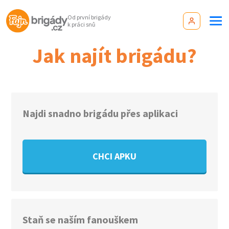
Od první brigády
k práci snů
Jak najít brigádu?
Najdi snadno brigádu přes aplikaci
CHCI APKU
Staň se naším fanouškem