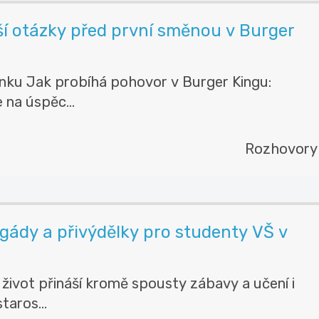
ší otázky před první směnou v Burger
ánku Jak probíhá pohovor v Burger Kingu:
 na úspěc...
Rozhovory
igády a přivýdělky pro studenty VŠ v
život přináší kromě spousty zábavy a učení i
taros...