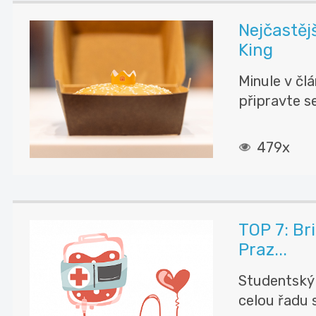
Nejčastěj
King
Minule v čl
připravte se
479x
TOP 7: Br
Praz...
Studentský 
celou řadu s