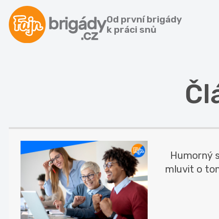
Od první brigády
k práci snů
Čl
Humorný slo
mluvit o tom,