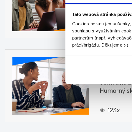
konkurenci n
Tato webová stránka použív
Cookies nejsou jen sušenky,
131x
souhlasu s využíváním cooki
partnerům (např. vyhledávače
práci/brigádu. Děkujeme :-)
Generační
Z a...
Generační b
Humorný slo
123x