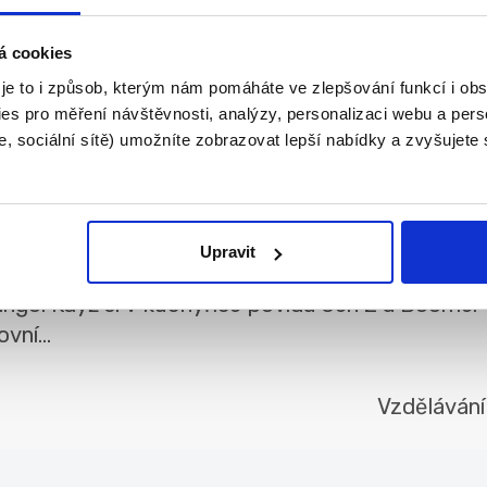
a trhu pr...
á cookies
 je to i způsob, kterým nám pomáháte ve zlepšování funkcí i o
Rady a tipy
es pro měření návštěvnosti, analýzy, personalizaci webu a pers
, sociální sítě) umožníte zobrazovat lepší nabídky a zvyšujete
 bingo: Když si v kuchyňce povídá Gen
Upravit
ingo: Když si v kuchyňce povídá Gen Z a Boomer
vní...
Vzdělávání