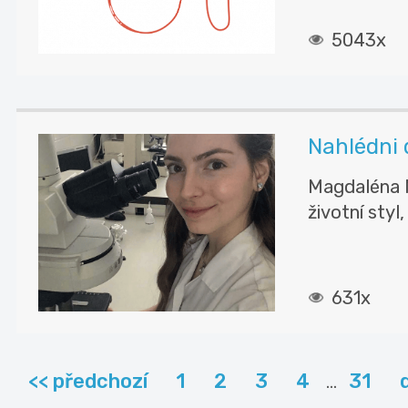
5043x
Nahlédni 
Magdaléna M
životní styl, 
631x
<< předchozí
1
2
3
4
31
...