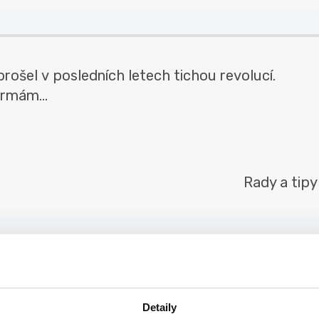
rošel v posledních letech tichou revolucí.
irmám...
Rady a tipy
aň studenta: Jak díky brigádě přeskočit
Detaily
 studenta: Jak díky brigádě přeskočit