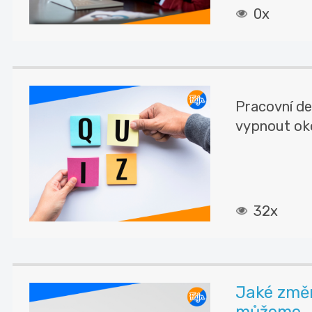
0x
Pracovní d
vypnout okol
32x
Jaké změn
můžeme ..