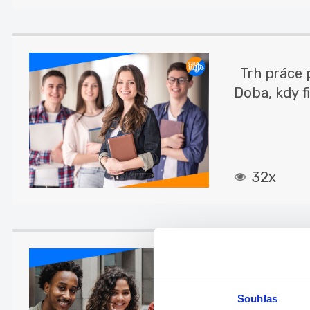
Trh práce p
Doba, kdy f
32x
Tajná zbr
k...
Souhlas
Tajná zbraň