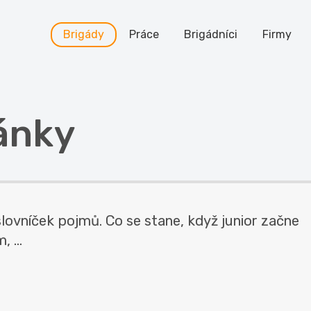
Brigády
Práce
Brigádníci
Firmy
ánky
vníček pojmů. Co se stane, když junior začne
 ...