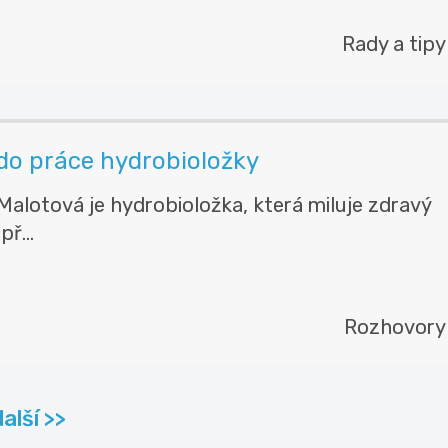
Rady a tipy
do práce hydrobioložky
alotová je hydrobioložka, která miluje zdravý
př...
Rozhovory
další >>