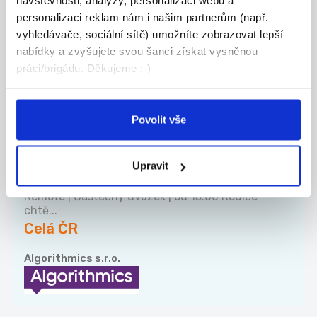
návštěvnosti, analýzy, personalizaci webu a
Celá ČR
personalizaci reklam nám i našim partnerům (např.
vyhledávače, sociální sítě) umožníte zobrazovat lepší
WELL PACK s.r.o.
nabídky a zvyšujete svou šanci získat vysněnou
práci/brigádu. Děkujeme :-)
TOP
Povolit vše
Specialista prodeje
ukázkových lekcí v IT škole |
Upravit
Tri...
Remote | Částečný úvazek | od 15:00 Rodiče
chtě...
Celá ČR
Algorithmics s.r.o.