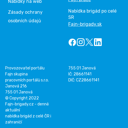
Nabídky na web
Nabídka brigád po celé
Zásady ochrany
SR
osobních údajů
Fajn-brigady.sk
Provozovatel portálu
755 01 Janová
Fajn skupina
IČ: 28661141
pracovních portálů s.r.o.
DIČ: CZ28661141
Janová 216
755 01 Janová
© Copyright 2022
Fajn-brigady.cz - denně
aktuální
nabídka brigád z celé ČR i
zahraničí