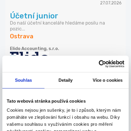
27.07.2026
Účetní junior
Do naší účetní kanceláře hledáme posilu na
pozic...
Ostrava
Elido Accounting, s.r.o.
DALŠÍ NABÍDKY Z
CELÉ ČR
Souhlas
Detaily
Více o cookies
Nově přidáno
DOPORUČUJEME
Tato webová stránka používá cookies
Vykládka kamionů Pardubice,
Cookies nejsou jen sušenky, je to i způsob, kterým nám
140 Kč čist./hod., umožn...
pomáháte ve zlepšování funkcí i obsahu na webu. Díky
Do našeho týmu a provozu v Dolních Ředicích u
vašemu souhlasu s využíváním cookies pro měření
Pa...