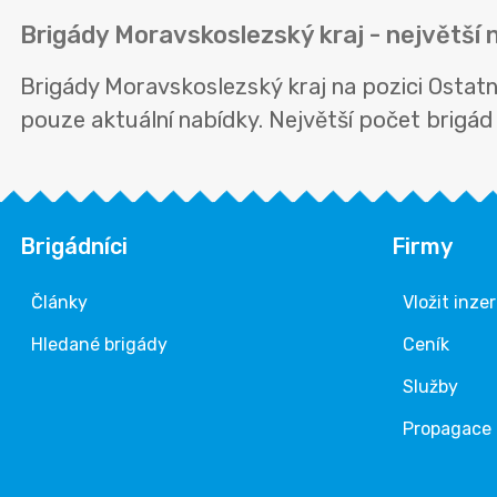
Brigády Moravskoslezský kraj - největší 
Brigády Moravskoslezský kraj na pozici Ostat
pouze aktuální nabídky. Největší počet brigád n
Brigádníci
Firmy
Články
Vložit inze
Hledané brigády
Ceník
Služby
Propagace