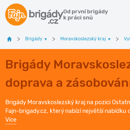
Od první brigády
k práci snů
>
>
>
Brigády
Moravskoslezský kraj
Vy
Brigády Moravskoslez
doprava a zásobován
Brigády Moravskoslezský kraj na pozici Ostatn
Fajn-brigady.cz, který nabízí největší nabídku
Více