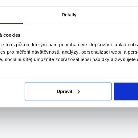
Detaily
TOP
Ormicos s.r.o.
á cookies
o...
 je to i způsob, kterým nám pomáháte ve zlepšování funkcí i o
es pro měření návštěvnosti, analýzy, personalizaci webu a pers
, sociální sítě) umožníte zobrazovat lepší nabídky a zvyšujete
Upravit