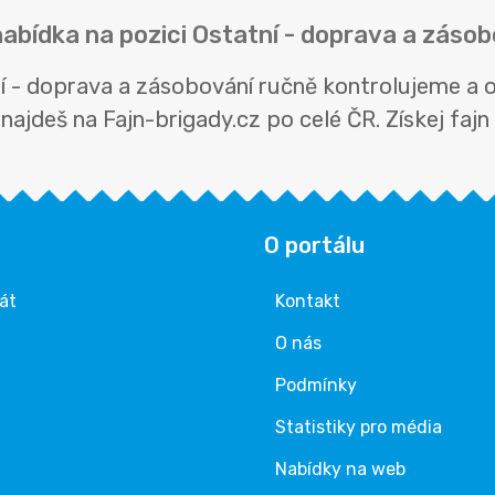
nabídka na pozici Ostatní - doprava a záso
ní - doprava a zásobování ručně kontrolujeme a
ajdeš na Fajn-brigady.cz po celé ČR. Získej fajn b
O portálu
rát
Kontakt
O nás
Podmínky
Statistiky pro média
Nabídky na web