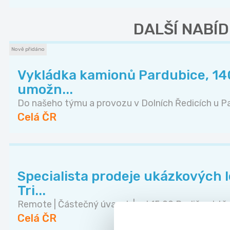
DALŠÍ NABÍD
Nově přidáno
Vykládka kamionů Pardubice, 140
umožn...
Do našeho týmu a provozu v Dolních Ředicích u Pa.
Celá ČR
Specialista prodeje ukázkových lek
Tri...
Remote | Částečný úvazek | od 15:00 Rodiče chtě..
Celá ČR