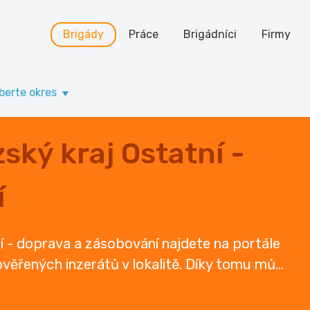
Brigády
Práce
Brigádníci
Firmy
berte okres
ský kraj Ostatní -
í
í - doprava a zásobování najdete na portále
 ověřených inzerátů v lokalitě. Díky tomu mů
...