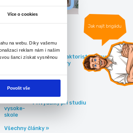
Více o cookies
Články
Jak najít brigádu
bsahu na webu. Díky vašemu
onalizaci reklam nám i našim
Rozhovor: Traktorista z povolání u
 svou šanci získat vysněnou
Povodí Moravy
Povolit vše
Přivýdělky při studiu
Všechny články »