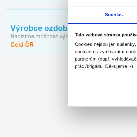
Souhlas
Výrobce ozdobných předmětů
Tato webová stránka použív
Nabízíme možnost výdělkové činnosti výrobou neb
Celá ČR
Cookies nejsou jen sušenky,
souhlasu s využíváním cooki
partnerům (např. vyhledávače
práci/brigádu. Děkujeme :-)