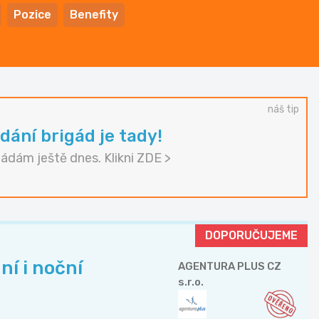
Pozice
Benefity
náš tip
dání brigád je tady!
gádám ještě dnes. Klikni ZDE >
DOPORUČUJEME
ní i noční
AGENTURA PLUS CZ
s.r.o.