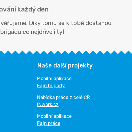
bování každý den
 ověřujeme. Díky tomu se k tobě dostanou
rigádu co nejdříve i ty!
Naše další projekty
Mobilní aplikace
Fajn brigády
Nabídka práce z celé ČR
INwork.cz
Mobilní aplikace
Fajn práce