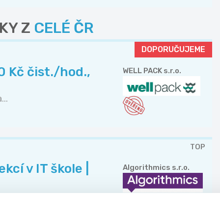
KY Z
CELÉ ČR
DOPORUČUJEME
 Kč čist./hod.,
WELL PACK s.r.o.
..
TOP
cí v IT škole |
Algorithmics s.r.o.
.