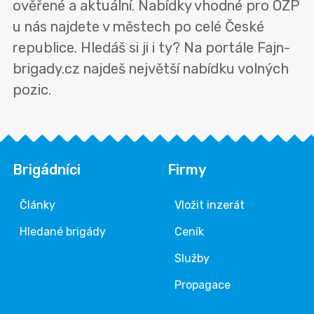
ověřené a aktuální. Nabídky vhodné pro OZP
u nás najdete v městech po celé České
republice. Hledáš si ji i ty? Na portále Fajn-
brigady.cz najdeš největší nabídku volných
pozic.
Brigádníci
Firmy
Články
Vložit inzerát
Hledané brigády
Ceník
Služby
Propagace