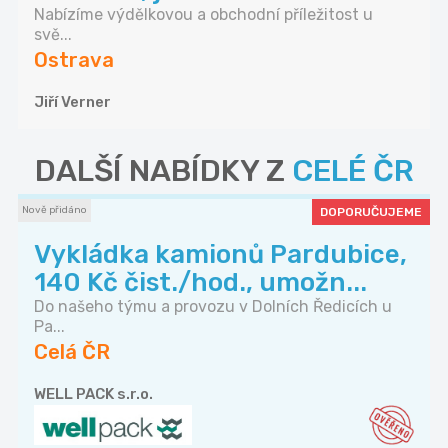
Nabízíme výdělkovou a obchodní příležitost u
svě...
Ostrava
Jiří Verner
DALŠÍ NABÍDKY Z
CELÉ ČR
Nově přidáno
DOPORUČUJEME
Vykládka kamionů Pardubice,
140 Kč čist./hod., umožn...
Do našeho týmu a provozu v Dolních Ředicích u
Pa...
Celá ČR
WELL PACK s.r.o.