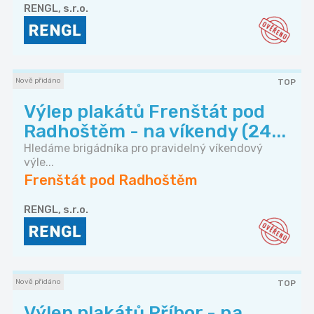
RENGL, s.r.o.
Nově přidáno
TOP
Výlep plakátů Frenštát pod
Radhoštěm - na víkendy (24...
Hledáme brigádníka pro pravidelný víkendový
výle...
Frenštát pod Radhoštěm
RENGL, s.r.o.
Nově přidáno
TOP
Výlep plakátů Příbor - na