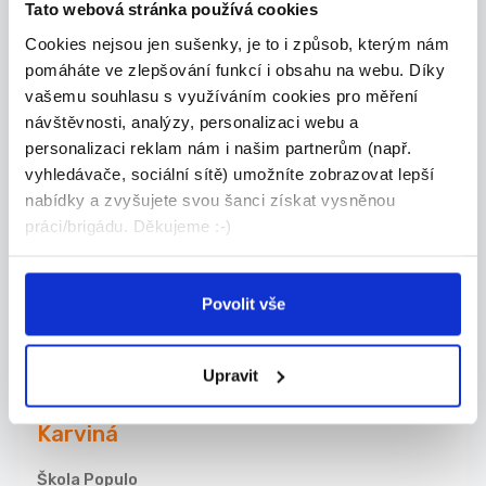
Tato webová stránka používá cookies
01.08.2026
Cookies nejsou jen sušenky, je to i způsob, kterým nám
Výpomoc jako řidič – rychlá a
pomáháte ve zlepšování funkcí i obsahu na webu. Díky
spolehlivá pomoc na ces...
vašemu souhlasu s využíváním cookies pro měření
Jedná se o výpomoc v roli řidiče. Hledáme
návštěvnosti, analýzy, personalizaci webu a
každéh...
personalizaci reklam nám i našim partnerům (např.
Ostrava
vyhledávače, sociální sítě) umožníte zobrazovat lepší
nabídky a zvyšujete svou šanci získat vysněnou
Dmitrij Dreljuš
práci/brigádu. Děkujeme :-)
31.07.2026
Povolit vše
Doučujte s námi až za 350 Kč
/ 45 min
Upravit
Doučujte to, co vám jde. V čase, který vám
vyhov...
Karviná
Škola Populo