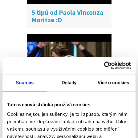
5 tipů od Paola Vincenza
Moritze :D
Souhlas
Detaily
Více o cookies
Kovy, Kovy, Kovy :)
Tato webová stránka používá cookies
Cookies nejsou jen sušenky, je to i způsob, kterým nám
pomáháte ve zlepšování funkcí i obsahu na webu. Díky
vašemu souhlasu s využíváním cookies pro měření
návštěvnosti, analýzy, personalizaci webu a