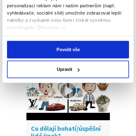
personalizaci reklam nám i našim partnerům (např.
vyhledávače, sociální sítě) umožníte zobrazovat lepší
nabídky a zvyšujete svou šanci získat vysněnou
práci/brigádu. Děkujeme :-)
Nejlepší faily v práci
Povolit vše
Upravit
Co dělají bohatí/úspěšní
lidé jinak?