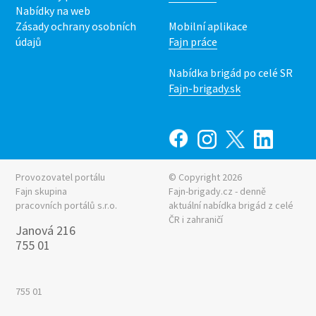
Nabídky na web
Zásady ochrany osobních
Mobilní aplikace
údajů
Fajn práce
Nabídka brigád po celé SR
Fajn-brigady.sk
Provozovatel portálu
© Copyright 2026
Fajn skupina
Fajn-brigady.cz - denně
pracovních portálů s.r.o.
aktuální
nabídka brigád z celé
ČR i zahraničí
Janová 216
755 01
755 01