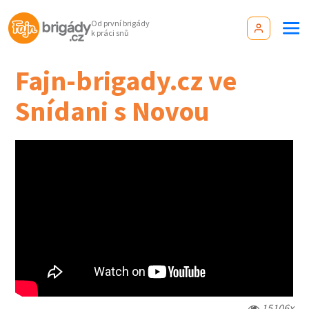
Od první brigády
k práci snů
Fajn-brigady.cz ve
Snídani s Novou
15106x