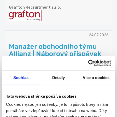
Grafton Recruitment s.r.o.
24.07.2026
Manažer obchodního týmu
Allianz | Náborový příspěvek
...
Přidejte se k Allianz, největší pojišťovně na sv...
Celá ČR
Souhlas
Detaily
Více o cookies
Jan Koudelka
Tato webová stránka používá cookies
DOPORUČUJEME
Cookies nejsou jen sušenky, je to i způsob, kterým nám
pomáháte ve zlepšování funkcí i obsahu na webu. Díky
Obchodní zástupce pro
vašemu souhlasu s využíváním cookies pro měření