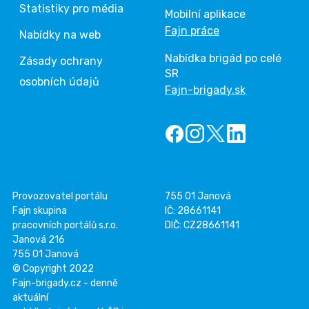
Statistiky pro média
Mobilní aplikace
Fajn práce
Nabídky na web
Nabídka brigád po celé
Zásady ochrany
SR
osobních údajů
Fajn-brigady.sk
Provozovatel portálu
755 01 Janová
Fajn skupina
IČ: 28661141
pracovních portálů s.r.o.
DIČ: CZ28661141
Janová 216
755 01 Janová
© Copyright 2022
Fajn-brigady.cz - denně
aktuální