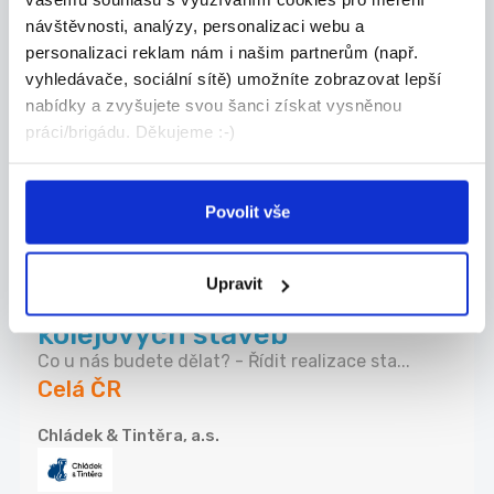
nemovitostní projekty
návštěvnosti, analýzy, personalizaci webu a
Hledáme zkušeného obchodníka, který posílí náš
personalizaci reklam nám i našim partnerům (např.
t...
vyhledávače, sociální sítě) umožníte zobrazovat lepší
Celá ČR
nabídky a zvyšujete svou šanci získat vysněnou
práci/brigádu. Děkujeme :-)
Valora Properity s.r.o.
Povolit vše
27.07.2026
Upravit
Mistr stavby pro závod
kolejových staveb
Co u nás budete dělat? - Řídit realizace sta...
Celá ČR
Chládek & Tintěra, a.s.