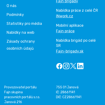
Fajn brigády
O nás
Nabídka práce z celé ČR
Podmínky
INwork.cz
Statistiky pro média
Mobilní aplikace
Fajn práce
Nabídky na web
Nabídka brigád po celé
Zásady ochrany
SR
osobních údajů
Fajn-brigady.sk
Provozovatel portálu
755 01 Janová
Fajn skupina
IČ: 28661141
pracovních portálů s.r.o.
DIČ: CZ28661141
Janová 216