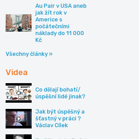
Au Pair v USA aneb
jak žít rok v
Americe s
počátečními
náklady do 11 000
Kč
Všechny články »
Videa
Co dělají bohatí/
úspěšní lidé jinak?
Jak být úspěšný a
šťastný v práci ?
Václav Cílek