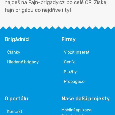
najdeš na Fajn-brigady.cz po celé ČR. Získej
fajn brigádu co nejdříve i ty!
Brigádníci
Firmy
Články
Vložit inzerát
Hledané brigády
Ceník
Služby
Propagace
O portálu
Naše další projekty
Mobilní aplikace
Kontakt