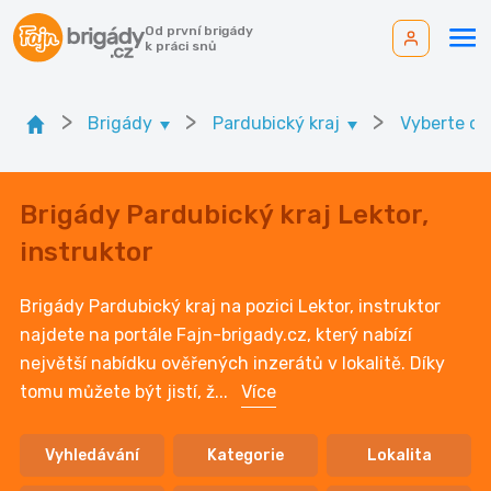
Od první brigády
k práci snů
>
>
>
Brigády
Pardubický kraj
Vyberte ok
Brigády Pardubický kraj Lektor,
instruktor
Brigády Pardubický kraj na pozici Lektor, instruktor
najdete na portále Fajn-brigady.cz, který nabízí
největší nabídku ověřených inzerátů v lokalitě. Díky
tomu můžete být jistí, ž
...
Více
Vyhledávání
Kategorie
Lokalita