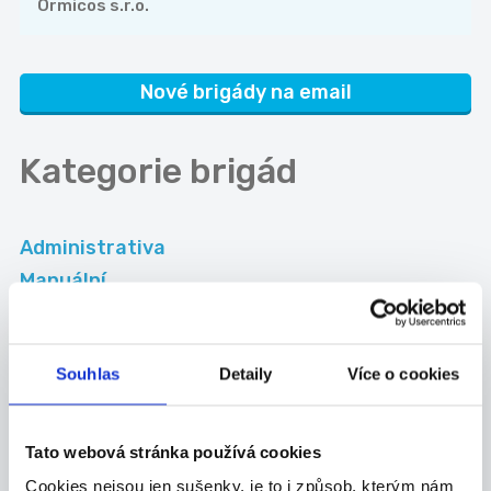
Ormicos s.r.o.
Nové brigády na email
Kategorie
brigád
Administrativa
Manuální
Obchod-služby
Ostatní
Souhlas
Detaily
Více o cookies
Okresy
Tato webová stránka používá cookies
Chrudim
Pardubice
Cookies nejsou jen sušenky, je to i způsob, kterým nám