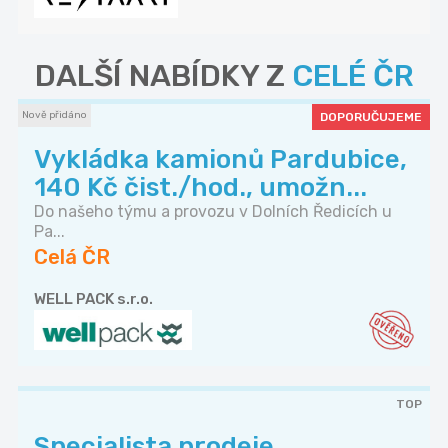
DALŠÍ NABÍDKY Z
CELÉ ČR
Nově přidáno
DOPORUČUJEME
Vykládka kamionů Pardubice,
140 Kč čist./hod., umožn...
Do našeho týmu a provozu v Dolních Ředicích u
Pa...
Celá ČR
WELL PACK s.r.o.
TOP
Specialista prodeje