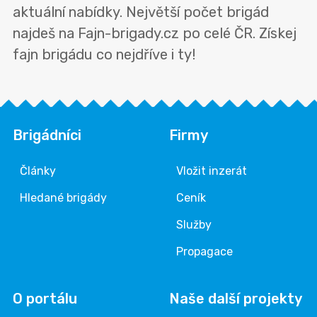
aktuální nabídky. Největší počet brigád
najdeš na Fajn-brigady.cz po celé ČR. Získej
fajn brigádu co nejdříve i ty!
Brigádníci
Firmy
Články
Vložit inzerát
Hledané brigády
Ceník
Služby
Propagace
O portálu
Naše další projekty