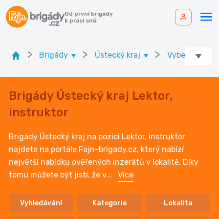
Od první brigády
k práci snů
>
>
>
Brigády
Ústecký kraj
Vyberte okres
Brigády Ústecký kraj Lektor,
instruktor
Brigády Ústecký kraj na pozici Lektor, instruktor
najdete na portále Fajn-brigady.cz, který nabízí
největší nabídku ověřených inzerátů v lokalitě. Díky
tomu můžete být jistí, že v
...
Více
Vyhledávání
Kategorie
Lokalita