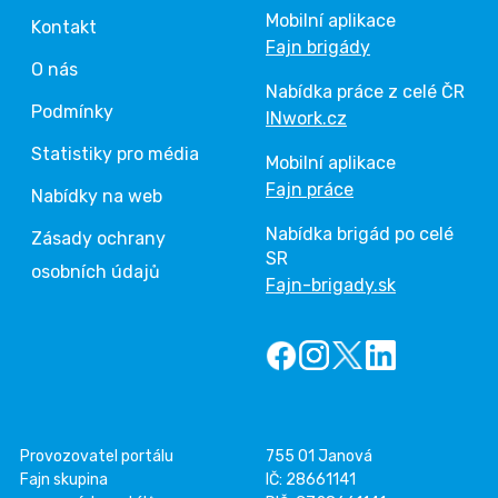
Mobilní aplikace
Kontakt
Fajn brigády
O nás
Nabídka práce z celé ČR
Podmínky
INwork.cz
Statistiky pro média
Mobilní aplikace
Fajn práce
Nabídky na web
Nabídka brigád po celé
Zásady ochrany
SR
osobních údajů
Fajn-brigady.sk
Provozovatel portálu
755 01 Janová
Fajn skupina
IČ: 28661141