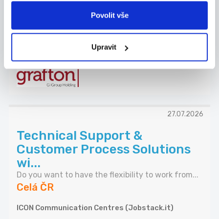
PÍSEK | NÁBOROVÝ PŘÍSPĚVEK
Povolit vše
Hledáme nové kolegy na pozice SEŘIZOVAČ
VSTŘIKOL...
Celá ČR
Upravit
Grafton Recruitment s.r.o.
27.07.2026
Technical Support &
Customer Process Solutions
wi...
Do you want to have the flexibility to work from...
Celá ČR
ICON Communication Centres (Jobstack.it)