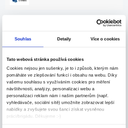
27.07.2026
ZKUŠENÝ TECHNICKÝ
Souhlas
Detaily
Více o cookies
NÁKUPČÍ | AŽ 70 000 KČ |
PÍSEK
Máte za sebou praxi v technickém nákupu a
Tato webová stránka používá cookies
domluv...
Cookies nejsou jen sušenky, je to i způsob, kterým nám
Celá ČR
pomáháte ve zlepšování funkcí i obsahu na webu. Díky
Grafton Recruitment s.r.o.
vašemu souhlasu s využíváním cookies pro měření
návštěvnosti, analýzy, personalizaci webu a
personalizaci reklam nám i našim partnerům (např.
vyhledávače, sociální sítě) umožníte zobrazovat lepší
nabídky a zvyšujete svou šanci získat vysněnou
27.07.2026
práci/brigádu. Děkujeme :-)
SEŘIZOVAČ, PLASTAŘINA |