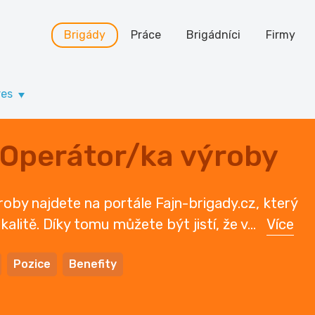
Brigády
Práce
Brigádníci
Firmy
res
 Operátor/ka výroby
roby najdete na portále Fajn-brigady.cz, který
kalitě. Díky tomu můžete být jistí, že v
...
Více
Pozice
Benefity