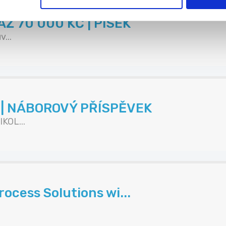
Ž 70 000 KČ | PÍSEK
...
K | NÁBOROVÝ PŘÍSPĚVEK
KOL...
ocess Solutions wi...