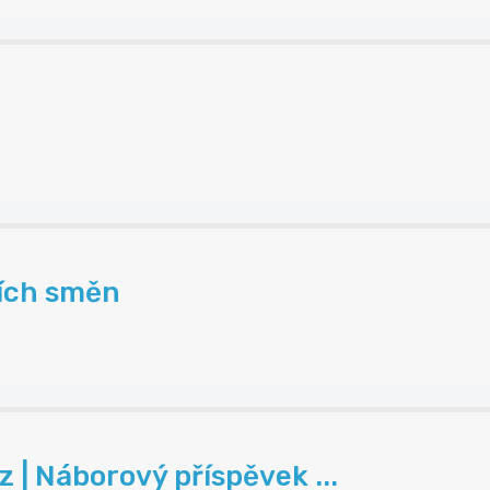
ních směn
| Náborový příspěvek ...