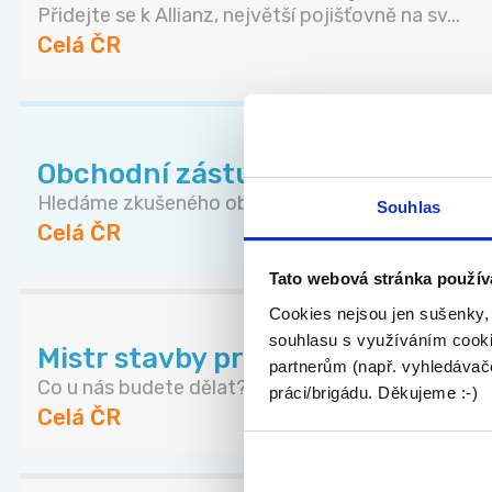
Přidejte se k Allianz, největší pojišťovně na sv...
Celá ČR
Obchodní zástupce pro nemovito
Hledáme zkušeného obchodníka, který posílí náš t.
Souhlas
Celá ČR
Tato webová stránka použív
Cookies nejsou jen sušenky,
souhlasu s využíváním cooki
Mistr stavby pro závod kolejovýc
partnerům (např. vyhledávače
Co u nás budete dělat? - Řídit realizace sta...
práci/brigádu. Děkujeme :-)
Celá ČR