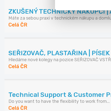
ZKUŠENÝ TECHNICKÝ NÁKUPČÍ | A
Máte za sebou praxi v technickém nákupu a domluv
Celá ČR
SEŘIZOVAČ, PLASTAŘINA | PÍSE
Hledáme nové kolegy na pozice SEŘIZOVAČ VSTŘI
Celá ČR
Technical Support & Customer Pr
Do you want to have the flexibility to work from...
Celá ČR