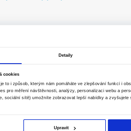
stní projekty
..
Detaily
á cookies
 je to i způsob, kterým nám pomáháte ve zlepšování funkcí i o
es pro měření návštěvnosti, analýzy, personalizaci webu a pers
h staveb
, sociální sítě) umožníte zobrazovat lepší nabídky a zvyšujete
Upravit