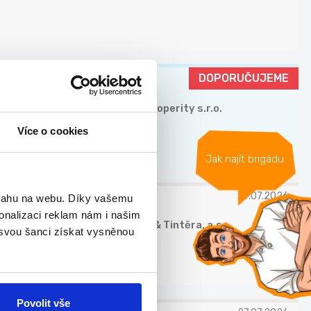
DOPORUČUJEME
Valora Properity s.r.o.
Více o cookies
Jak najít brigádu
27.07.2026
bsahu na webu. Díky vašemu
onalizaci reklam nám i našim
Chládek & Tintěra, a.s.
 svou šanci získat vysněnou
Povolit vše