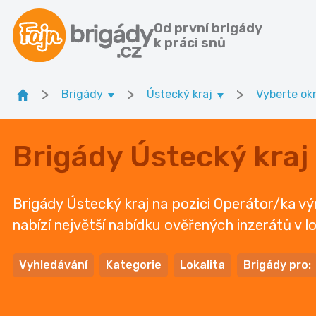
Od první brigády
k práci snů
>
>
>
Brigády
Ústecký kraj
Vyberte ok
Brigády Ústecký kraj
Brigády Ústecký kraj na pozici Operátor/ka vý
nabízí největší nabídku ověřených inzerátů v lo
Vyhledávání
Kategorie
Lokalita
Brigády pro: