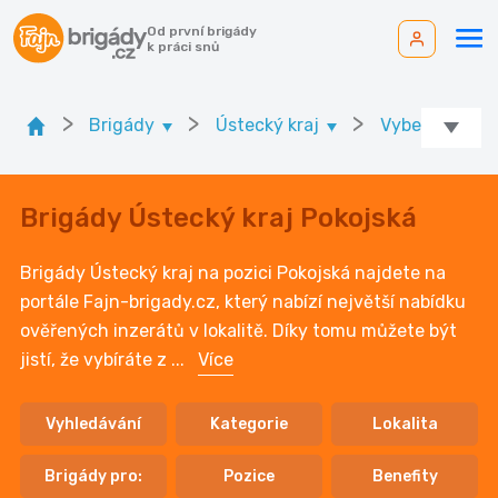
Od první brigády
k práci snů
>
>
>
Brigády
Ústecký kraj
Vyberte okres
Brigády Ústecký kraj Pokojská
Brigády Ústecký kraj na pozici Pokojská najdete na
portále Fajn-brigady.cz, který nabízí největší nabídku
ověřených inzerátů v lokalitě. Díky tomu můžete být
jistí, že vybíráte z
...
Více
Vyhledávání
Kategorie
Lokalita
Brigády pro:
Pozice
Benefity