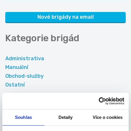
Nové brigády na email
Kategorie
brigád
Administrativa
Manuální
Obchod-služby
Ostatní
Okresy
Děčín
Chomutov
Souhlas
Detaily
Více o cookies
Litoměřice
Louny