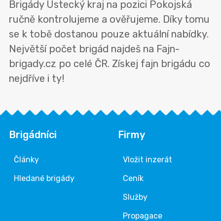
Brigády Ústecký kraj na pozici Pokojská
ručně kontrolujeme a ověřujeme. Díky tomu
se k tobě dostanou pouze aktuální nabídky.
Největší počet brigád najdeš na Fajn-
brigady.cz po celé ČR. Získej fajn brigádu co
nejdříve i ty!
Brigádníci
Firmy
Články
Vložit inzerát
Hledané brigády
Ceník
Služby
Propagace