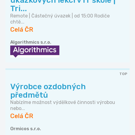
ukázkových lekcí v IT škole |
Tri...
Remote | Částečný úvazek | od 15:00 Rodiče
chtě...
Celá ČR
Algorithmics s.r.o.
TOP
Výrobce ozdobných
předmětů
Nabízíme možnost výdělkové činnosti výrobou
nebo...
Celá ČR
Ormicos s.r.o.