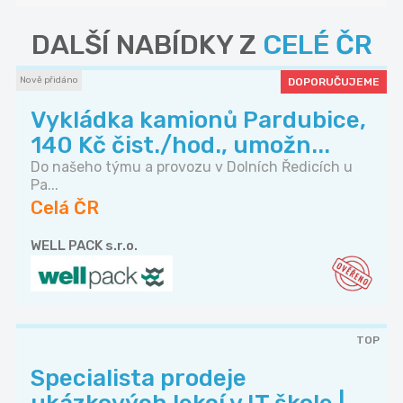
DALŠÍ NABÍDKY Z
CELÉ ČR
Nově přidáno
DOPORUČUJEME
Vykládka kamionů Pardubice,
140 Kč čist./hod., umožn...
Do našeho týmu a provozu v Dolních Ředicích u
Pa...
Celá ČR
WELL PACK s.r.o.
TOP
Specialista prodeje