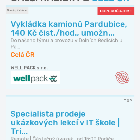
Nově přidáno
DOPORUČUJEME
Vykládka kamionů Pardubice,
140 Kč čist./hod., umožn...
Do našeho týmu a provozu v Dolních Ředicích u
Pa...
Celá ČR
WELL PACK s.r.o.
TOP
Specialista prodeje
ukázkových lekcí v IT škole |
Tri...
Remote | Částečný úvazek | od 15:00 Rodiče