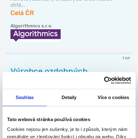
chtě...
Celá ČR
Algorithmics s.r.o.
TOP
Výrobce ozdobných
předmětů
Nabízíme možnost výdělkové činnosti výrobou
nebo...
Souhlas
Detaily
Více o cookies
Celá ČR
Ormicos s.r.o.
Tato webová stránka používá cookies
Cookies nejsou jen sušenky, je to i způsob, kterým nám
pomáháte ve zlepšování funkcí i obsahu na webu. Díky