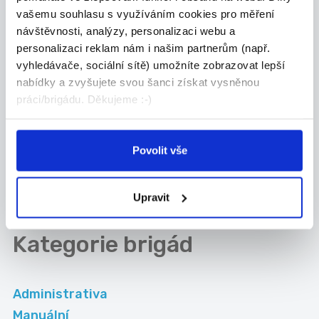
Nové brigády na email
vašemu souhlasu s využíváním cookies pro měření
návštěvnosti, analýzy, personalizaci webu a
personalizaci reklam nám i našim partnerům (např.
Kam dále
vyhledávače, sociální sítě) umožníte zobrazovat lepší
nabídky a zvyšujete svou šanci získat vysněnou
práci/brigádu. Děkujeme :-)
Částečný úvazek
Brigády
Ostrava
v zahraničí
Povolit vše
Práce pro
Práce na HPP
absolventy Ostrava
Ostrava
Upravit
Kategorie
brigád
Administrativa
Manuální