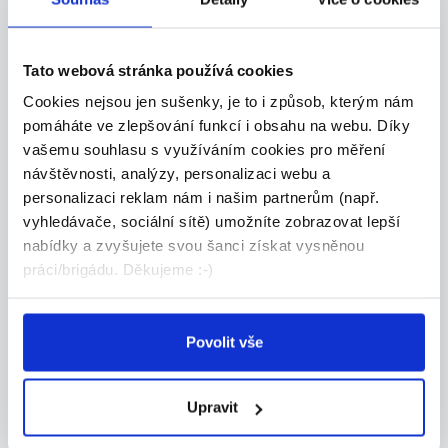
Na HPP přijmeme pracovníka/pracovnici úklidu
pro...
Karviná
Tato webová stránka používá cookies
ZENOVA services s.r.o.
Cookies nejsou jen sušenky, je to i způsob, kterým nám
pomáháte ve zlepšování funkcí i obsahu na webu. Díky
vašemu souhlasu s využíváním cookies pro měření
návštěvnosti, analýzy, personalizaci webu a
DALŠÍ NABÍDKY Z
CELÉ ČR
personalizaci reklam nám i našim partnerům (např.
vyhledávače, sociální sítě) umožníte zobrazovat lepší
DOPORUČUJEME
nabídky a zvyšujete svou šanci získat vysněnou
Vykládka kamionů Pardubice,
práci/brigádu. Děkujeme :-)
140 Kč čist./hod., umožn...
Do našeho týmu a provozu v Dolních Ředicích u
Pa...
Povolit vše
Celá ČR
Upravit
WELL PACK s.r.o.