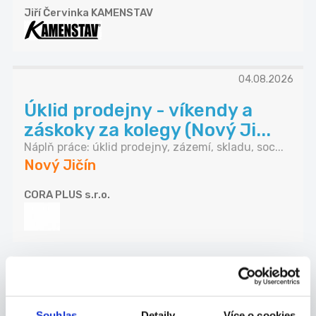
Jiří Červinka KAMENSTAV
04.08.2026
Úklid prodejny - víkendy a
záskoky za kolegy (Nový Ji...
Náplň práce: úklid prodejny, zázemí, skladu, soc...
Nový Jičín
CORA PLUS s.r.o.
28.07.2026
Pracovník/ Pracovnice úklidu
Souhlas
Detaily
Více o cookies