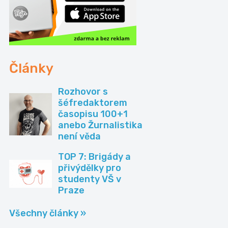
Články
Rozhovor s
šéfredaktorem
časopisu 100+1
anebo Žurnalistika
není věda
TOP 7: Brigády a
přivýdělky pro
studenty VŠ v
Praze
Všechny články »