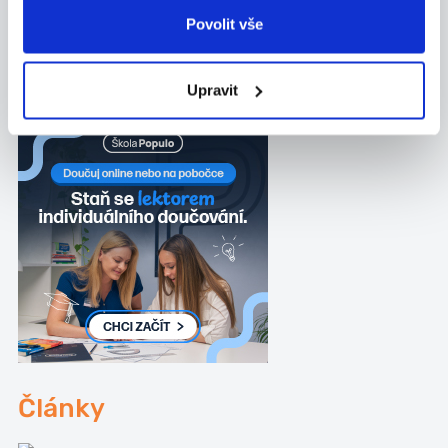
Povolit vše
Šenov
Ostrava
Vratimov
Klimkovice
Upravit
Články