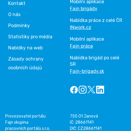
Mobilní aplikace
Kontakt
Fajn brigády
O nás
Nabídka práce z celé ČR
Podmínky
INwork.cz
Statistiky pro média
Mobilní aplikace
Fajn práce
Nabídky na web
Nabídka brigád po celé
Zásady ochrany
SR
osobních údajů
Fajn-brigady.sk
Provozovatel portálu
755 01 Janová
Fajn skupina
IČ: 28661141
pracovních portálů s.r.o.
DIČ: CZ28661141