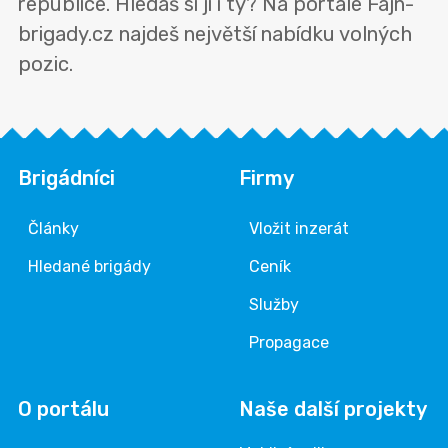
republice. Hledáš si ji i ty? Na portále Fajn-
brigady.cz najdeš největší nabídku volných
pozic.
Brigádníci
Firmy
Články
Vložit inzerát
Hledané brigády
Ceník
Služby
Propagace
O portálu
Naše další projekty