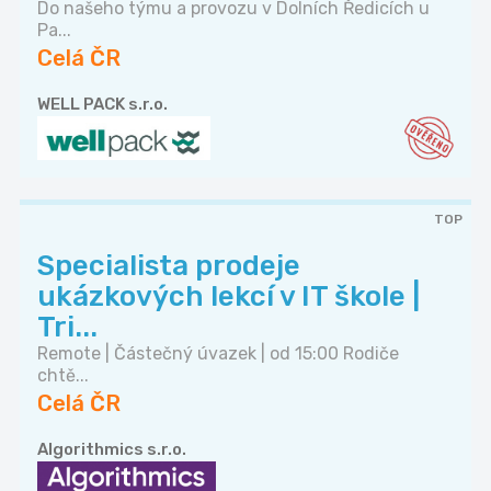
Do našeho týmu a provozu v Dolních Ředicích u
Pa...
Celá ČR
WELL PACK s.r.o.
TOP
Specialista prodeje
ukázkových lekcí v IT škole |
Tri...
Remote | Částečný úvazek | od 15:00 Rodiče
chtě...
Celá ČR
Algorithmics s.r.o.