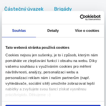
Částečný úvazek
Brigády
Ostrava
v zahraničí
Práce pro
Práce na HPP
absolventy Ostrava
Ostrava
Souhlas
Detaily
Více o cookies
Tato webová stránka používá cookies
Kategorie
brigád
Cookies nejsou jen sušenky, je to i způsob, kterým nám
pomáháte ve zlepšování funkcí i obsahu na webu. Díky
vašemu souhlasu s využíváním cookies pro měření
Administrativa
návštěvnosti, analýzy, personalizaci webu a
Manuální
personalizaci reklam nám i našim partnerům (např.
Obchod-služby
vyhledávače, sociální sítě) umožníte zobrazovat lepší
nabídky a zvyšujete svou šanci získat vysněnou
Ostatní
práci/brigádu. Děkujeme :-)
Města