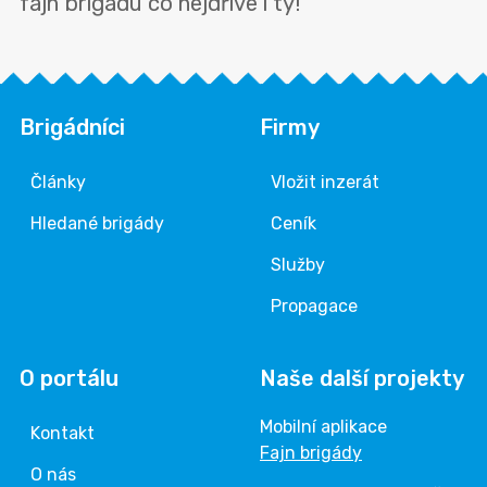
fajn brigádu co nejdříve i ty!
Brigádníci
Firmy
Články
Vložit inzerát
Hledané brigády
Ceník
Služby
Propagace
O portálu
Naše další projekty
Mobilní aplikace
Kontakt
Fajn brigády
O nás