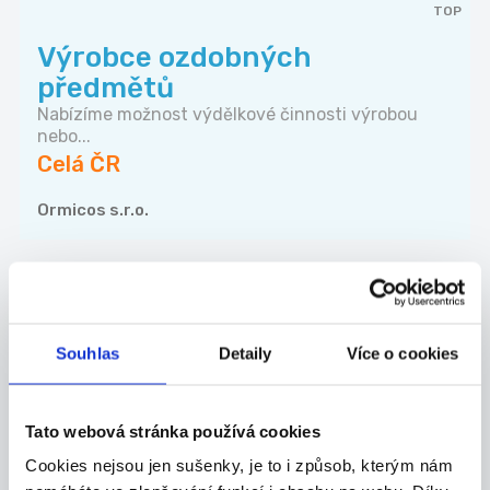
TOP
Výrobce ozdobných
předmětů
Nabízíme možnost výdělkové činnosti výrobou
nebo...
Celá ČR
Ormicos s.r.o.
Nové brigády na email
Souhlas
Detaily
Více o cookies
Kam dále
Tato webová stránka používá cookies
Cookies nejsou jen sušenky, je to i způsob, kterým nám
Částečný úvazek
Brigády