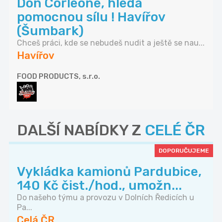
Don Corleone, hledá
pomocnou sílu ! Havířov
(Šumbark)
Chceš práci, kde se nebudeš nudit a ještě se nau...
Havířov
FOOD PRODUCTS, s.r.o.
DALŠÍ NABÍDKY Z
CELÉ ČR
DOPORUČUJEME
Vykládka kamionů Pardubice,
140 Kč čist./hod., umožn...
Do našeho týmu a provozu v Dolních Ředicích u
Pa...
Celá ČR