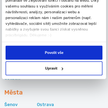
Ostrava
v zahraničí
pomáháte ve zlepšování funkcí i obsahu na webu. Díky
vašemu souhlasu s využíváním cookies pro měření
Práce pro
Práce na HPP
návštěvnosti, analýzy, personalizaci webu a
absolventy Ostrava
Ostrava
personalizaci reklam nám i našim partnerům (např.
vyhledávače, sociální sítě) umožníte zobrazovat lepší
nabídky a zvyšujete svou šanci získat vysněnou
práci/brigádu. Děkujeme :-)
Kategorie
brigád
Povolit vše
Administrativa
Manuální
Upravit
Obchod-služby
Ostatní
Města
Šenov
Ostrava