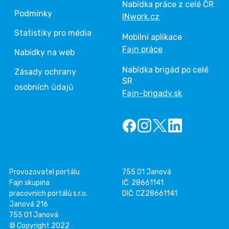
Nabídka práce z celé ČR
Podmínky
INwork.cz
Statistiky pro média
Mobilní aplikace
Fajn práce
Nabídky na web
Nabídka brigád po celé
Zásady ochrany
SR
osobních údajů
Fajn-brigady.sk
Provozovatel portálu
755 01 Janová
Fajn skupina
IČ: 28661141
pracovních portálů s.r.o.
DIČ: CZ28661141
Janová 216
755 01 Janová
© Copyright 2022