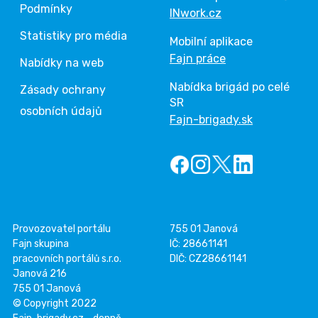
Podmínky
INwork.cz
Statistiky pro média
Mobilní aplikace
Fajn práce
Nabídky na web
Nabídka brigád po celé
Zásady ochrany
SR
osobních údajů
Fajn-brigady.sk
Provozovatel portálu
755 01 Janová
Fajn skupina
IČ: 28661141
pracovních portálů s.r.o.
DIČ: CZ28661141
Janová 216
755 01 Janová
© Copyright 2022