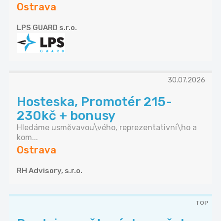
Ostrava
LPS GUARD s.r.o.
30.07.2026
Hosteska, Promotér 215-
230kč + bonusy
Hledáme usměvavou\vého, reprezentativní\ho a
kom...
Ostrava
RH Advisory, s.r.o.
TOP