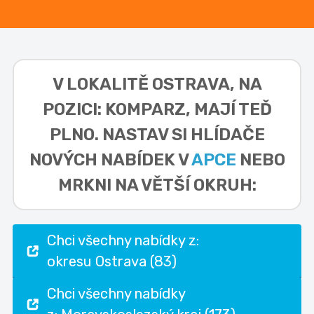
V LOKALITĚ
OSTRAVA, NA
POZICI: KOMPARZ,
MAJÍ TEĎ
PLNO. NASTAV SI HLÍDAČE
NOVÝCH NABÍDEK V
APCE
NEBO
MRKNI NA VĚTŠÍ OKRUH:
Chci všechny nabídky z:
okresu Ostrava (83)
Chci všechny nabídky