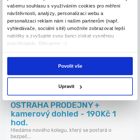
28.07.2026
vašemu souhlasu s využíváním cookies pro měření
Úklidový pracovník -
návštěvnosti, analýzy, personalizaci webu a
personalizaci reklam nám i našim partnerům (např.
MORAVSKÁ OSTRAVA (A869)
vyhledávače, sociální sítě) umožníte zobrazovat lepší
Do našeho týmu hledáme spolehlivou a pečlivou
nabídky a zvyšujete svou šanci získat vysněnou
pr...
práci/brigádu. Děkujeme :-)
Ostrava
B+N Czech Republic Facility Services s.r.o.
Povolit vše
Upravit
30.07.2026
OSTRAHA PRODEJNY +
kamerový dohled - 190Kč 1
hod.
Hledáme nového kolegu, který se postará o
bezpeč...