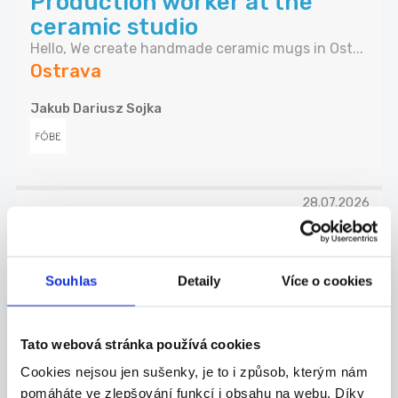
Production worker at the
ceramic studio
Hello, We create handmade ceramic mugs in Ost...
Ostrava
Jakub Dariusz Sojka
28.07.2026
Úklid
Hledáme paní na úklid autosalonu. Pracovní
Souhlas
Detaily
Více o cookies
doba...
Ostrava
GLANC FACILITY s.r.o.
Tato webová stránka používá cookies
Cookies nejsou jen sušenky, je to i způsob, kterým nám
pomáháte ve zlepšování funkcí i obsahu na webu. Díky