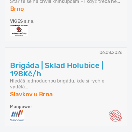
Staňte se na chvíli knihkupcem – i když třeba ne...
Brno
VIGES s.r.o.
06.08.2026
Brigáda | Sklad Holubice |
198Kč/h
Hledáš jednoduchou brigádu, kde si rychle
vydělá...
Slavkov u Brna
Manpower