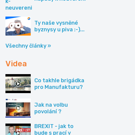
Ty naše vysněné
byznysy u piva :-)...
Všechny články »
Videa
Co takhle brigádka
pro Manufakturu?
Jak na volbu
povolání ?
BREXIT - jak to
bude s prací v