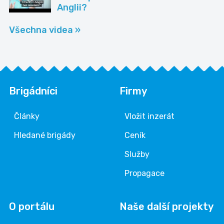
Anglii?
Všechna videa »
Brigádníci
Firmy
Články
Vložit inzerát
Hledané brigády
Ceník
Služby
Propagace
O portálu
Naše další projekty