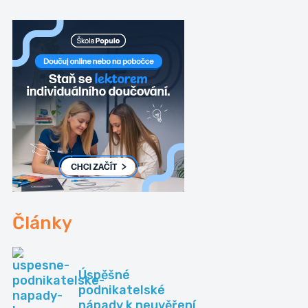
Články
Úspěšné
podnikatelské
nápady k neuvěření