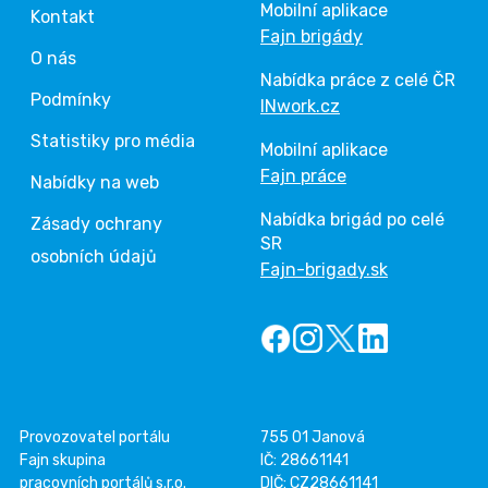
Mobilní aplikace
Kontakt
Fajn brigády
O nás
Nabídka práce z celé ČR
Podmínky
INwork.cz
Statistiky pro média
Mobilní aplikace
Fajn práce
Nabídky na web
Nabídka brigád po celé
Zásady ochrany
SR
osobních údajů
Fajn-brigady.sk
Provozovatel portálu
755 01 Janová
Fajn skupina
IČ: 28661141
pracovních portálů s.r.o.
DIČ: CZ28661141