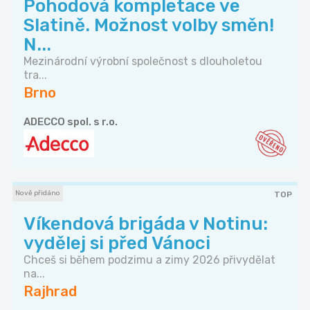
Pohodová kompletace ve
Slatině. Možnost volby směn!
N...
Mezinárodní výrobní společnost s dlouholetou
tra...
Brno
ADECCO spol. s r.o.
Nově přidáno
TOP
Víkendová brigáda v Notinu:
vydělej si před Vánoci
Chceš si během podzimu a zimy 2026 přivydělat
na...
Rajhrad