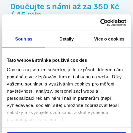
Doučujte s námi až za 350 Kč
/ 45 min
Doučujte to, co vám jde. V čase, který vám
vyhov...
Břeclav
Souhlas
Detaily
Více o cookies
Škola Populo
Tato webová stránka používá cookies
Cookies nejsou jen sušenky, je to i způsob, kterým nám
pomáháte ve zlepšování funkcí i obsahu na webu. Díky
TOP
vašemu souhlasu s využíváním cookies pro měření
Doučujte s námi až za 350 Kč
návštěvnosti, analýzy, personalizaci webu a
personalizaci reklam nám i našim partnerům (např.
/ 45 min
vyhledávače, sociální sítě) umožníte zobrazovat lepší
Doučujte to, co vám jde. V čase, který vám
nabídky a zvyšujete svou šanci získat vysněnou
vyhov...
práci/brigádu. Děkujeme :-)
Hodonín