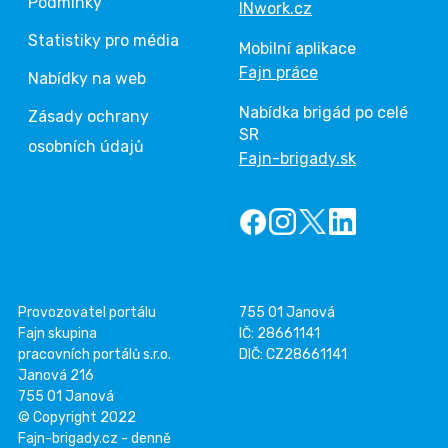
Podmínky
INwork.cz
Statistiky pro média
Mobilní aplikace
Fajn práce
Nabídky na web
Nabídka brigád po celé
Zásady ochrany
SR
osobních údajů
Fajn-brigady.sk
Provozovatel portálu
755 01 Janová
Fajn skupina
IČ: 28661141
pracovních portálů s.r.o.
DIČ: CZ28661141
Janová 216
755 01 Janová
© Copyright 2022
Fajn-brigady.cz - denně