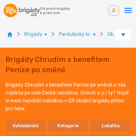
Od první brigády
k práci snů
>
>
>
Brigády
Pardubický kr.
Ok. Chrudim
Brigády Chrudim s benefitem
Peníze po směně
Brigády Chrudim s benefitem Peníze po směně u nás
najdete po celé České republice. Sháníš si ji i ty? Najdi
si mezi největší nabídkou v ČR ideální brigádu přímo
pro tebe.
Vyhledávání
Kategorie
Lokalita