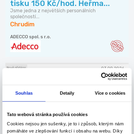
tisku 150 Kč/hod. Heřma...
Jsme jedna z největších personálních
společností...
Chrudim
ADECCO spol. s r.o.
Nově přidáno
03.08.2026
Brigáda u Zemana -
Třemošnice
Souhlas
Detaily
Více o cookies
Česká společnost s dlouholetou tradicí Zeman
mas...
Třemošnice
Tato webová stránka používá cookies
ZEMAN maso-uzeniny, a.s.
Cookies nejsou jen sušenky, je to i způsob, kterým nám
pomáháte ve zlepšování funkcí i obsahu na webu. Díky