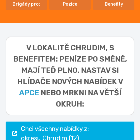
Brigády pro:
Pozice
Benefity
V LOKALITĚ
CHRUDIM, S
BENEFITEM: PENÍZE PO SMĚNĚ,
MAJÍ TEĎ PLNO. NASTAV SI
HLÍDAČE NOVÝCH NABÍDEK V
APCE
NEBO MRKNI NA VĚTŠÍ
OKRUH:
Chci všechny nabídky z:
okresu Chrudim (12)