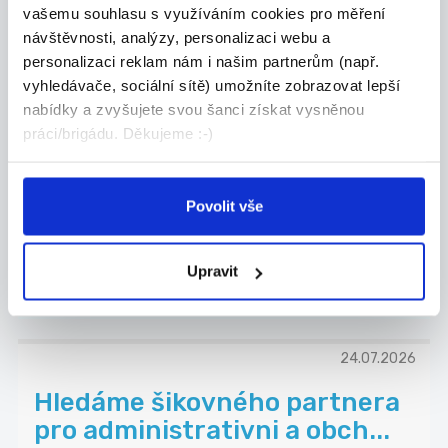
vašemu souhlasu s využíváním cookies pro měření
návštěvnosti, analýzy, personalizaci webu a
personalizaci reklam nám i našim partnerům (např.
TOP
vyhledávače, sociální sítě) umožníte zobrazovat lepší
Hledáme brigádníky do
nabídky a zvyšujete svou šanci získat vysněnou
práci/brigádu. Děkujeme :-)
prodejny PENNY Třemošnice
Do týmu v Třemošnici hledáme spolehlivé
brigádní...
Povolit vše
Třemošnice
Manpower
Upravit
24.07.2026
Hledáme šikovného partnera
pro administrativni a obch...