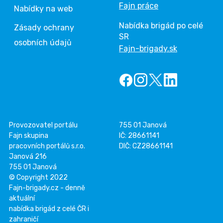
Fajn práce
Nabídky na web
Nabídka brigád po celé
Zásady ochrany
SR
osobních údajů
Fajn-brigady.sk
Provozovatel portálu
755 01 Janová
Fajn skupina
IČ: 28661141
pracovních portálů s.r.o.
DIČ: CZ28661141
Janová 216
755 01 Janová
© Copyright 2022
Fajn-brigady.cz - denně
aktuální
nabídka brigád z celé ČR i
zahraničí