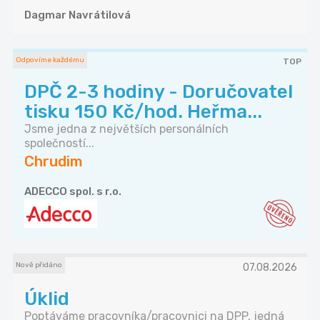
Dagmar Navrátilová
Odpovíme každému
TOP
DPČ 2-3 hodiny - Doručovatel
tisku 150 Kč/hod. Heřma...
Jsme jedna z největších personálních
společností...
Chrudim
ADECCO spol. s r.o.
Nově přidáno
07.08.2026
Úklid
Poptáváme pracovníka/pracovnici na DPP, jedná