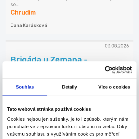
se...
Chrudim
Jana Karásková
03.08.2026
Brigáda u Zemana -
Třemošnice
Česká společnost s dlouholetou tradicí Zeman
mas...
Souhlas
Detaily
Více o cookies
Třemošnice
ZEMAN maso-uzeniny, a.s.
Tato webová stránka používá cookies
Cookies nejsou jen sušenky, je to i způsob, kterým nám
pomáháte ve zlepšování funkcí i obsahu na webu. Díky
vašemu souhlasu s využíváním cookies pro měření
TOP