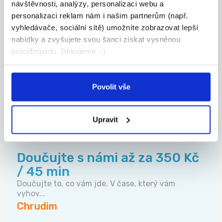
návštěvnosti, analýzy, personalizaci webu a
Hledáme brigádníky do
personalizaci reklam nám i našim partnerům (např.
prodejny PENNY Třemošnice
vyhledávače, sociální sítě) umožníte zobrazovat lepší
nabídky a zvyšujete svou šanci získat vysněnou
Do týmu v Třemošnici hledáme spolehlivé
práci/brigádu. Děkujeme :-)
brigádní...
Třemošnice
Manpower
Povolit vše
Upravit
TOP
Doučujte s námi až za 350 Kč
/ 45 min
Doučujte to, co vám jde. V čase, který vám
vyhov...
Chrudim