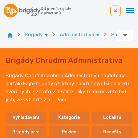
Od první brigády
k práci snů
>
>
>
Brigády
Administrativa
Pardubický 
Brigády Chrudim Administrativa
Brigády Chrudim v oboru Administrativa najdete na
portále Fajn-brigady.cz, který nabízí největší nabídku
ověřených inzerátů v lokalitě. Díky tomu můžete být
jistí, že vybíráte z a
...
Více
Vyhledávání
Kategorie
Lokalita
Brigády pro:
Pozice
Benefity