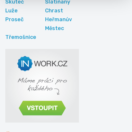
Skuteč
Slatiňany
Luže
Chrast
Proseč
Heřmanův
Městec
Třemošnice