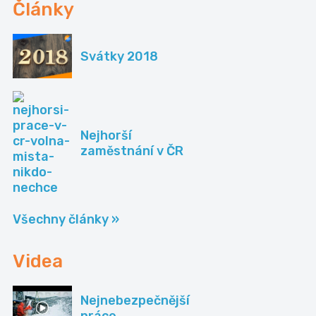
Články
Svátky 2018
Nejhorší
zaměstnání v ČR
Všechny články »
Videa
Nejnebezpečnější
práce