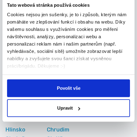
Tato webová stránka používá cookies
Práce pro
Práce na HPP
Cookies nejsou jen sušenky, je to i způsob, kterým nám
absolventy Chrudim
Chrudim
pomáháte ve zlepšování funkcí i obsahu na webu. Díky
vašemu souhlasu s využíváním cookies pro měření
návštěvnosti, analýzy, personalizaci webu a
personalizaci reklam nám i našim partnerům (např.
Kategorie
brigád
vyhledávače, sociální sítě) umožníte zobrazovat lepší
nabídky a zvyšujete svou šanci získat vysněnou
práci/brigádu. Děkujeme :-)
Administrativa
Manuální
Obchod-služby
Povolit vše
Ostatní
Upravit
Města
Hlinsko
Chrudim