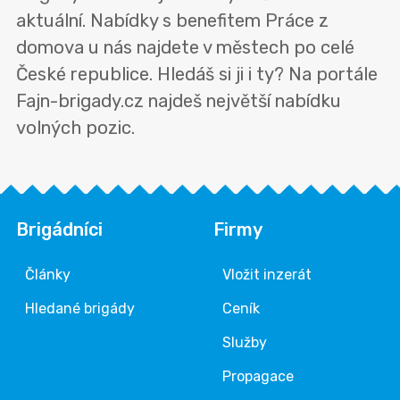
aktuální. Nabídky s benefitem Práce z
domova u nás najdete v městech po celé
České republice. Hledáš si ji i ty? Na portále
Fajn-brigady.cz najdeš největší nabídku
volných pozic.
Brigádníci
Firmy
Články
Vložit inzerát
Hledané brigády
Ceník
Služby
Propagace