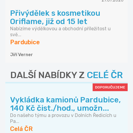
27.07.2026
Přivýdělek s kosmetikou
Oriflame, již od 15 let
Nabízíme výdělkovou a obchodní příležitost u
svě...
Pardubice
Jiří Verner
DALŠÍ NABÍDKY Z
CELÉ ČR
DOPORUČUJEME
Vykládka kamionů Pardubice,
140 Kč čist./hod., umožn...
Do našeho týmu a provozu v Dolních Ředicích u
Pa...
Celá ČR