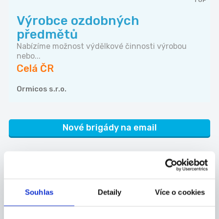
TOP
Výrobce ozdobných
předmětů
Nabízíme možnost výdělkové činnosti výrobou
nebo...
Celá ČR
Ormicos s.r.o.
Nové brigády na email
Kam dále
Souhlas
Detaily
Více o cookies
Částečný úvazek
Brigády
Chrudim
v zahraničí