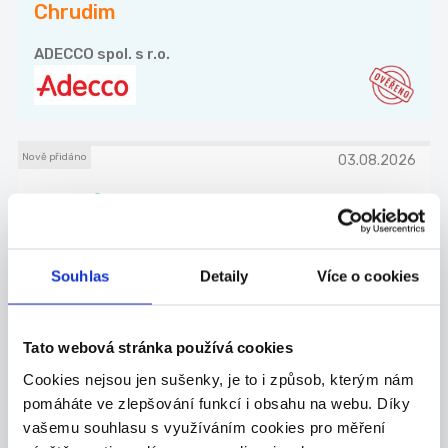
Chrudim
ADECCO spol. s r.o.
Nově přidáno
03.08.2026
Brigáda u Zemana -
Třemošnice
Česká společnost s dlouholetou tradicí Zeman
mas...
Souhlas
Detaily
Více o cookies
Třemošnice
ZEMAN maso-uzeniny, a.s.
Tato webová stránka používá cookies
Cookies nejsou jen sušenky, je to i způsob, kterým nám
pomáháte ve zlepšování funkcí i obsahu na webu. Díky
vašemu souhlasu s využíváním cookies pro měření