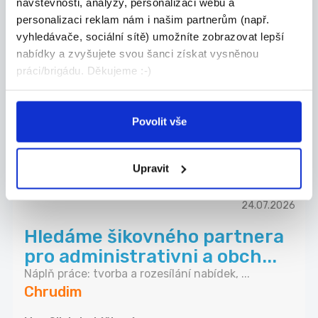
návštěvnosti, analýzy, personalizaci webu a
TOP
personalizaci reklam nám i našim partnerům (např.
Hledáme brigádníky do
vyhledávače, sociální sítě) umožníte zobrazovat lepší
prodejny PENNY Třemošnice
nabídky a zvyšujete svou šanci získat vysněnou
Do týmu v Třemošnici hledáme spolehlivé
práci/brigádu. Děkujeme :-)
brigádní...
Třemošnice
Povolit vše
Manpower
Upravit
24.07.2026
Hledáme šikovného partnera
pro administrativni a obch...
Náplň práce: tvorba a rozesílání nabídek, ...
Chrudim