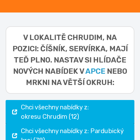
V LOKALITĚ
CHRUDIM, NA
POZICI: ČÍŠNÍK, SERVÍRKA,
MAJÍ
TEĎ PLNO. NASTAV SI HLÍDAČE
NOVÝCH NABÍDEK V
APCE
NEBO
MRKNI NA VĚTŠÍ OKRUH:
Chci všechny nabídky z:
okresu Chrudim (12)
Chci všechny nabídky z: Pardubický