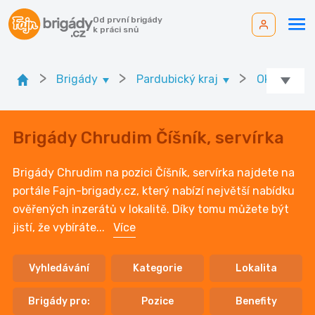
Od první brigády
k práci snů
>
>
>
Brigády
Pardubický kraj
Ok. Chrud
Brigády Chrudim Číšník, servírka
Brigády Chrudim na pozici Číšník, servírka najdete na
portále Fajn-brigady.cz, který nabízí největší nabídku
ověřených inzerátů v lokalitě. Díky tomu můžete být
jistí, že vybíráte
...
Více
Vyhledávání
Kategorie
Lokalita
Brigády pro:
Pozice
Benefity