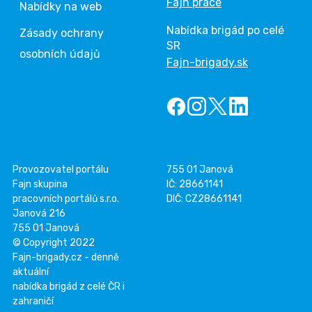
Fajn práce
Nabídky na web
Nabídka brigád po celé
Zásady ochrany
SR
osobních údajů
Fajn-brigady.sk
Provozovatel portálu
755 01 Janová
Fajn skupina
IČ: 28661141
pracovních portálů s.r.o.
DIČ: CZ28661141
Janová 216
755 01 Janová
© Copyright 2022
Fajn-brigady.cz - denně
aktuální
nabídka brigád z celé ČR i
zahraničí