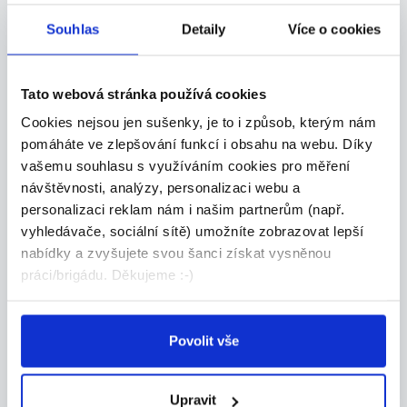
Souhlas
Detaily
Více o cookies
Administrativa
Manuální
Tato webová stránka používá cookies
Obchod-služby
Cookies nejsou jen sušenky, je to i způsob, kterým nám
Ostatní
pomáháte ve zlepšování funkcí i obsahu na webu. Díky
vašemu souhlasu s využíváním cookies pro měření
Okresy
návštěvnosti, analýzy, personalizaci webu a
personalizaci reklam nám i našim partnerům (např.
Česká Lípa
Jablonec nad
vyhledávače, sociální sítě) umožníte zobrazovat lepší
Nisou
nabídky a zvyšujete svou šanci získat vysněnou
práci/brigádu. Děkujeme :-)
Liberec
Semily
Povolit vše
Upravit