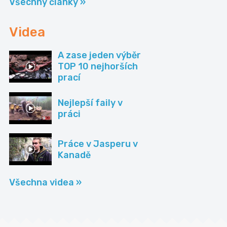
Všechny články »
Videa
A zase jeden výběr
TOP 10 nejhorších
prací
Nejlepší faily v
práci
Práce v Jasperu v
Kanadě
Všechna videa »