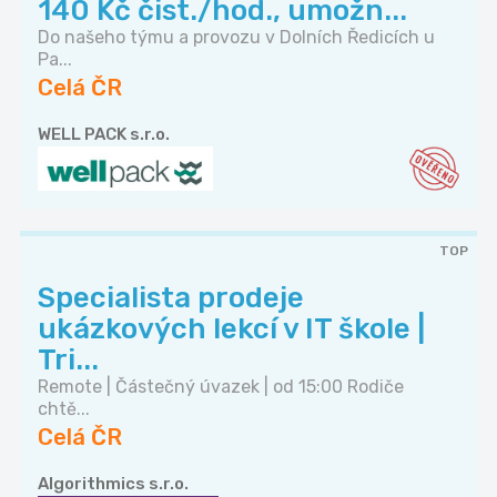
140 Kč čist./hod., umožn...
Do našeho týmu a provozu v Dolních Ředicích u
Pa...
Celá ČR
WELL PACK s.r.o.
TOP
Specialista prodeje
ukázkových lekcí v IT škole |
Tri...
Remote | Částečný úvazek | od 15:00 Rodiče
chtě...
Celá ČR
Algorithmics s.r.o.