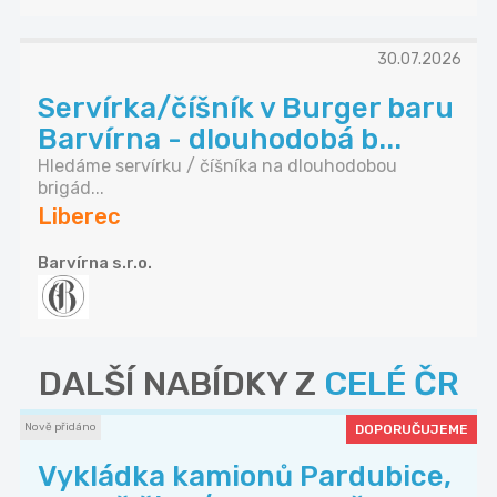
30.07.2026
Servírka/číšník v Burger baru
Barvírna - dlouhodobá b...
Hledáme servírku / číšníka na dlouhodobou
brigád...
Liberec
Barvírna s.r.o.
DALŠÍ NABÍDKY Z
CELÉ ČR
Nově přidáno
DOPORUČUJEME
Vykládka kamionů Pardubice,