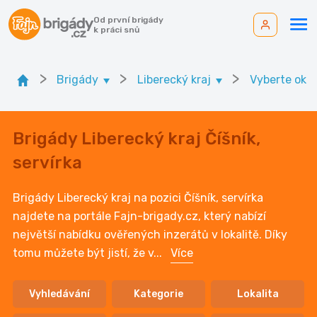
Od první brigády
k práci snů
>
>
>
Brigády
Liberecký kraj
Vyberte okre
Brigády Liberecký kraj Číšník,
servírka
Brigády Liberecký kraj na pozici Číšník, servírka
najdete na portále Fajn-brigady.cz, který nabízí
největší nabídku ověřených inzerátů v lokalitě. Díky
tomu můžete být jistí, že v
...
Více
Vyhledávání
Kategorie
Lokalita