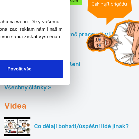
Jak najít brigádu
Články
bsahu na webu. Díky vašemu
onalizaci reklam nám i našim
10 důvodů, proč pracovat v USA jako
 svou šanci získat vysněnou
plavčík
Kontrolní hlášení
Povolit vše
Všechny články »
Videa
Co dělají bohatí/úspěšní lidé jinak?