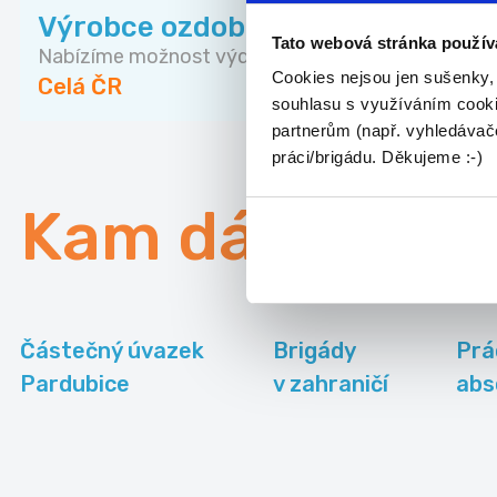
Výrobce ozdobných předmětů
Tato webová stránka použív
Nabízíme možnost výdělkové činnosti výrobou neb
Cookies nejsou jen sušenky,
Celá ČR
souhlasu s využíváním cooki
partnerům (např. vyhledávače
práci/brigádu. Děkujeme :-)
Kam dále
Částečný úvazek
Brigády
Prá
Pardubice
v zahraničí
abs