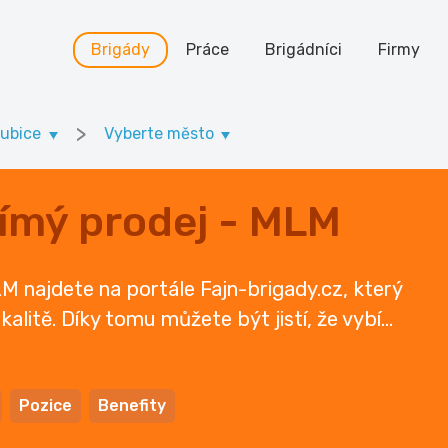
Brigády
Práce
Brigádníci
Firmy
>
dubice
Vyberte město
ímý prodej - MLM
M najdete na portále Fajn-brigady.cz, který
kalitě. Díky tomu můžete být jistí, že vybí
...
Pozice
Benefity