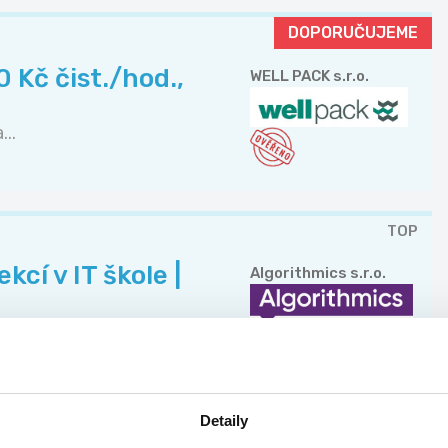
DOPORUČUJEME
 Kč čist./hod.,
WELL PACK s.r.o.
..
TOP
cí v IT škole |
Algorithmics s.r.o.
.
Detaily
TOP