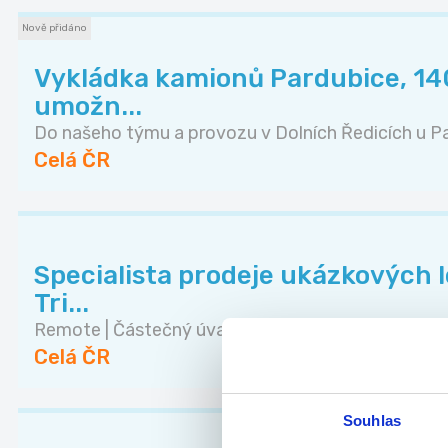
Nově přidáno
Vykládka kamionů Pardubice, 140
umožn...
Do našeho týmu a provozu v Dolních Ředicích u Pa.
Celá ČR
Specialista prodeje ukázkových lek
Tri...
Remote | Částečný úvazek | od 15:00 Rodiče chtě..
Celá ČR
Souhlas