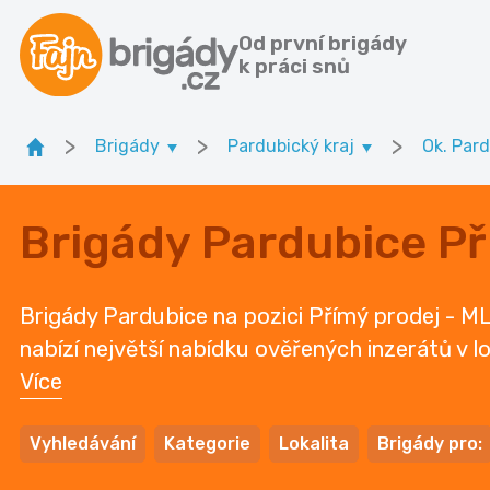
Od první brigády
k práci snů
>
>
>
Brigády
Pardubický kraj
Ok. Par
Brigády Pardubice Př
Brigády Pardubice na pozici Přímý prodej - ML
nabízí největší nabídku ověřených inzerátů v lo
Více
Vyhledávání
Kategorie
Lokalita
Brigády pro: