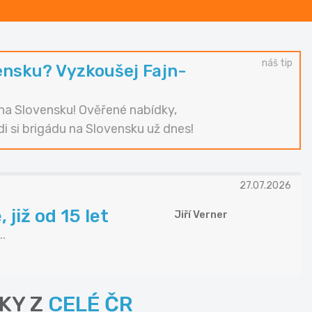
náš tip
ensku? Vyzkoušej Fajn-
i na Slovensku! Ověřené nabídky,
di si brigádu na Slovensku už dnes!
27.07.2026
již od 15 let
Jiří Verner
.
KY Z
CELÉ ČR