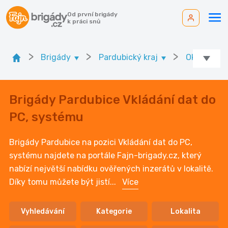
Od první brigády
k práci snů
>
>
>
Brigády
Pardubický kraj
Ok. Pardub
Brigády Pardubice Vkládání dat do
PC, systému
Brigády Pardubice na pozici Vkládání dat do PC,
systému najdete na portále Fajn-brigady.cz, který
nabízí největší nabídku ověřených inzerátů v lokalitě.
Díky tomu můžete být jistí
...
Více
Vyhledávání
Kategorie
Lokalita