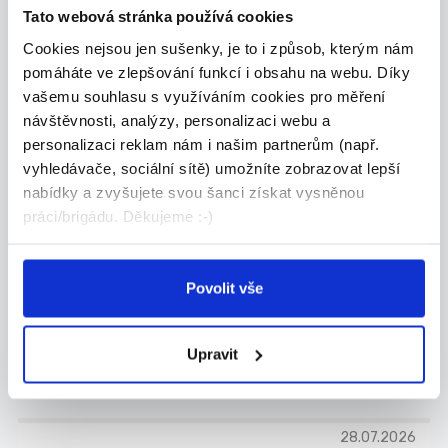
Pardubice
Tato webová stránka používá cookies
MV Facility Služby s.r.o.
Cookies nejsou jen sušenky, je to i způsob, kterým nám
pomáháte ve zlepšování funkcí i obsahu na webu. Díky
vašemu souhlasu s využíváním cookies pro měření
návštěvnosti, analýzy, personalizaci webu a
personalizaci reklam nám i našim partnerům (např.
Odpovíme každému
TOP
vyhledávače, sociální sítě) umožníte zobrazovat lepší
DPČ 2-3 hodiny - Doručovatel
nabídky a zvyšujete svou šanci získat vysněnou
tisku 150 Kč/hod. Pardub...
práci/brigádu. Děkujeme :-)
Jsme jedna z největších personálních
společností...
Pardubice
Povolit vše
ADECCO spol. s r.o.
Upravit
28.07.2026