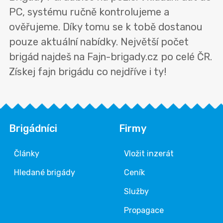
PC, systému ručně kontrolujeme a
ověřujeme. Díky tomu se k tobě dostanou
pouze aktuální nabídky. Největší počet
brigád najdeš na Fajn-brigady.cz po celé ČR.
Získej fajn brigádu co nejdříve i ty!
Brigádníci
Firmy
Články
Vložit inzerát
Hledané brigády
Ceník
Služby
Propagace