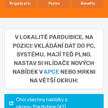
Brigády pro:
Pozice
Benefity
V LOKALITĚ
PARDUBICE, NA
POZICI: VKLÁDÁNÍ DAT DO PC,
SYSTÉMU,
MAJÍ TEĎ PLNO.
NASTAV SI HLÍDAČE NOVÝCH
NABÍDEK V
APCE
NEBO MRKNI
NA VĚTŠÍ OKRUH:
Chci všechny nabídky z:
okresu Pardubice (47)