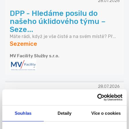
28.07.2026
DPP - Hledáme posilu do
našeho úklidového týmu –
Seze...
Máte rádi, když je vše čisté a na svém místě? Př...
Sezemice
MV Facility Služby s.r.o.
28.07.2026
DPP Hledáme zodpovědnou
posilu do našeho úklidového
Souhlas
Detaily
Více o cookies
t...
Máte rádi, když je vše čisté a na svém místě? Př...