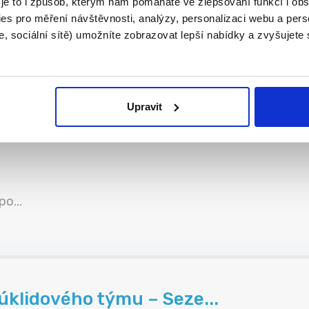
 je to i způsob, kterým nám pomáháte ve zlepšování funkcí i o
es pro měření návštěvnosti, analýzy, personalizaci webu a pers
, sociální sítě) umožníte zobrazovat lepší nabídky a zvyšujete
Upravit
o...
úklidového týmu – Seze...