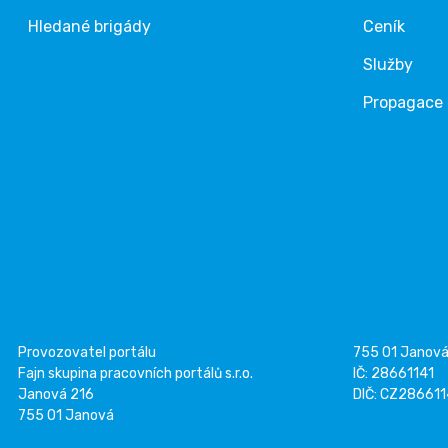
Hledané brigády
Ceník
Služby
Propagace
Provozovatel portálu
755 01 Janov
Fajn skupina pracovních portálů s.r.o.
IČ: 28661141
Janová 216
DIČ: CZ28661
755 01 Janová