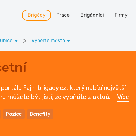
Brigády
Práce
Brigádníci
Firmy
>
dubice
Vyberte město
etní
portále Fajn-brigady.cz, který nabízí největší
mu můžete být jistí, že vybíráte z aktuá
...
Více
Pozice
Benefity