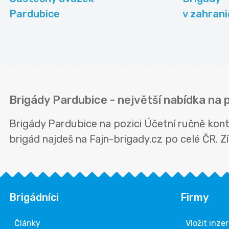
Pardubice
v zahrani
Brigády Pardubice - největší nabídka na 
Brigády Pardubice na pozici Účetní ručně kon
brigád najdeš na Fajn-brigady.cz po celé ČR. Zís
Brigádníci
Firmy
Články
Vložit inze