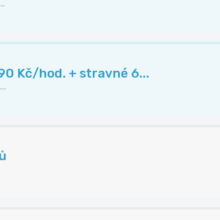
..
0 Kč/hod. + stravné 6...
..
vů