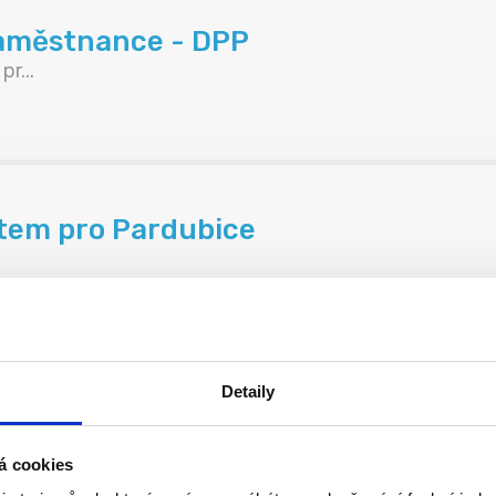
zaměstnance - DPP
r...
utem pro Pardubice
Detaily
50Kč/hod.
.
á cookies