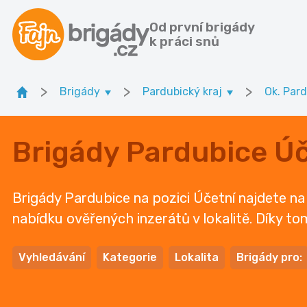
Od první brigády
k práci snů
>
>
>
Brigády
Pardubický kraj
Ok. Par
Brigády Pardubice Úč
Brigády Pardubice na pozici Účetní najdete na 
nabídku ověřených inzerátů v lokalitě. Díky to
Vyhledávání
Kategorie
Lokalita
Brigády pro: