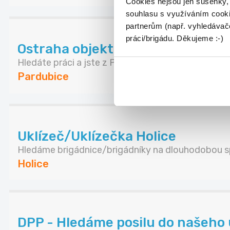
Cookies nejsou jen sušenky,
souhlasu s využíváním cooki
partnerům (např. vyhledávače
práci/brigádu. Děkujeme :-)
Ostraha objektu v Pardubicích
Hledáte práci a jste z Pardubic nebo blízkého ok...
Pardubice
Uklízeč/Uklízečka Holice
Hledáme brigádnice/brigádníky na dlouhodobou sp
Holice
DPP - Hledáme posilu do našeho 