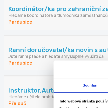
Koordinátor/ka pro zahraniční 
Hledáme koordinátora a tlumočníka zaměstnanců p
Pardubice
Ranní doručovatel/ka novin s a
Jste ranní ptáče a hledáte smysluplné využití ča...
Pardubice
Souhlas
Instruktor,Autoškola,sk.B, až 3
Hledáme učitele praktického výcviku pro skupinu ..
Tato webová stránka použív
Přelouč