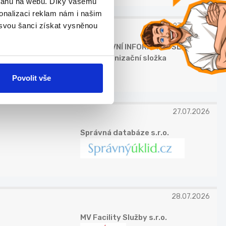
bsahu na webu. Díky vašemu
onalizaci reklam nám i našim
 svou šanci získat vysněnou
27.07.2026
DETEKTIVNÍ INFORMAČNÍ SLUŽBA
ČR - organizační složka
Povolit vše
27.07.2026
Správná databáze s.r.o.
28.07.2026
MV Facility Služby s.r.o.