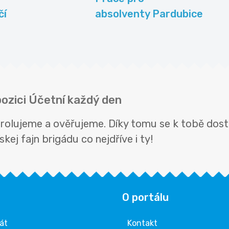
čí
absolventy Pardubice
pozici Účetní každý den
trolujeme a ověřujeme. Díky tomu se k tobě dost
kej fajn brigádu co nejdříve i ty!
O portálu
rát
Kontakt