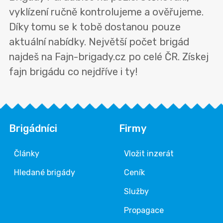
vyklízení ručně kontrolujeme a ověřujeme.
Díky tomu se k tobě dostanou pouze
aktuální nabídky. Největší počet brigád
najdeš na Fajn-brigady.cz po celé ČR. Získej
fajn brigádu co nejdříve i ty!
Brigádníci
Firmy
Články
Vložit inzerát
Hledané brigády
Ceník
Služby
Propagace