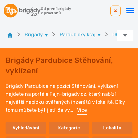
Od první brigády
k práci snů
>
>
>
Brigády
Pardubický kraj
Ok. Pardub
Brigády Pardubice Stěhování,
vyklízení
Brigády Pardubice na pozici Stěhování, vyklízení
najdete na portále Fajn-brigady.cz, který nabízí
největší nabídku ověřených inzerátů v lokalitě. Díky
tomu můžete být jistí, že vy
...
Více
Vyhledávání
Kategorie
Lokalita