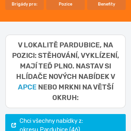
Brigády pro:
Pozice
Benefity
V LOKALITĚ
PARDUBICE, NA
POZICI: STĚHOVÁNÍ, VYKLÍZENÍ,
MAJÍ TEĎ PLNO. NASTAV SI
HLÍDAČE NOVÝCH NABÍDEK V
APCE
NEBO MRKNI NA VĚTŠÍ
OKRUH:
Chci všechny nabídky z:
okresu Pardubice (46)