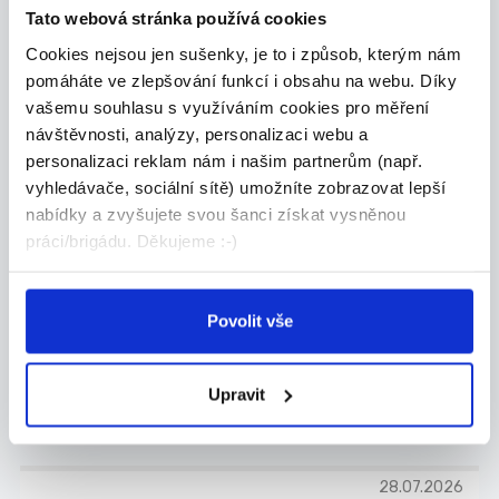
Pardubice
Tato webová stránka používá cookies
MV Facility Služby s.r.o.
Cookies nejsou jen sušenky, je to i způsob, kterým nám
pomáháte ve zlepšování funkcí i obsahu na webu. Díky
vašemu souhlasu s využíváním cookies pro měření
návštěvnosti, analýzy, personalizaci webu a
personalizaci reklam nám i našim partnerům (např.
Odpovíme každému
TOP
vyhledávače, sociální sítě) umožníte zobrazovat lepší
DPČ 2-3 hodiny - Doručovatel
nabídky a zvyšujete svou šanci získat vysněnou
tisku 150 Kč/hod. Pardub...
práci/brigádu. Děkujeme :-)
Jsme jedna z největších personálních
společností...
Pardubice
Povolit vše
ADECCO spol. s r.o.
Upravit
28.07.2026