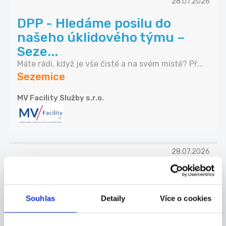
28.07.2026
DPP - Hledáme posilu do
našeho úklidového týmu –
Seze...
Máte rádi, když je vše čisté a na svém místě? Př...
Sezemice
MV Facility Služby s.r.o.
28.07.2026
DPP Hledáme zodpovědnou
posilu do našeho úklidového
Souhlas
Detaily
Více o cookies
t...
Máte rádi, když je vše čisté a na svém místě? Př...