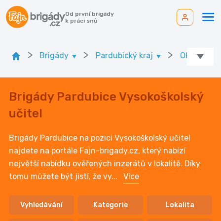
Od první brigády
k práci snů
>
>
>
Brigády
Pardubický kraj
Ok. Pardub
Brigády Pardubice Vysokoškolský
učitel
Brigády Pardubice na pozici Vysokoškolský učitel
najdete na portále Fajn-brigady.cz, který nabízí
největší nabídku ověřených inzerátů v lokalitě. Díky
tomu můžete být jistí, že vy
...
Více
Vyhledávání
Kategorie
Lokalita