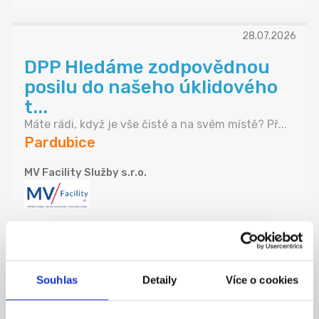
28.07.2026
DPP Hledáme zodpovědnou
posilu do našeho úklidového
t...
Máte rádi, když je vše čisté a na svém místě? Př...
Pardubice
MV Facility Služby s.r.o.
Odpovíme každému
TOP
DPČ 2-3 hodiny - Doručovatel
Souhlas
Detaily
Více o cookies
tisku 150 Kč/hod. Pardub...
Jsme jedna z největších personálních