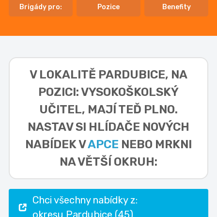
Brigády pro:
Pozice
Benefity
V LOKALITĚ
PARDUBICE, NA
POZICI: VYSOKOŠKOLSKÝ
UČITEL,
MAJÍ TEĎ PLNO.
NASTAV SI HLÍDAČE NOVÝCH
NABÍDEK V
APCE
NEBO MRKNI
NA VĚTŠÍ OKRUH:
Chci všechny nabídky z:
okresu Pardubice (45)