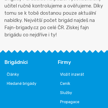
učitel ručně kontrolujeme a ověřujeme. Díky
tomu se k tobě dostanou pouze aktuální
nabídky. Největší počet brigád najdeš na
Fajn-brigady.cz po celé ČR. Získej fajn
brigádu co nejdříve i ty!
Brigádníci
Firmy
Články
Vložit inzerát
Hledané brigády
Ceník
Služby
Propagace