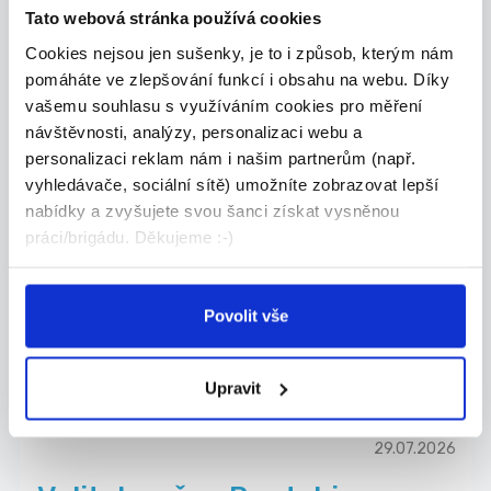
společností...
Tato webová stránka používá cookies
Pardubice
Cookies nejsou jen sušenky, je to i způsob, kterým nám
pomáháte ve zlepšování funkcí i obsahu na webu. Díky
ADECCO spol. s r.o.
vašemu souhlasu s využíváním cookies pro měření
návštěvnosti, analýzy, personalizaci webu a
personalizaci reklam nám i našim partnerům (např.
vyhledávače, sociální sítě) umožníte zobrazovat lepší
28.07.2026
nabídky a zvyšujete svou šanci získat vysněnou
práci/brigádu. Děkujeme :-)
Prodavač/ka - Pardubice
Do svých řad firmy NEMEC WORLD s.r.o. hledáme
ši...
Povolit vše
Pardubice
NEMEC WORLD s.r.o.
Upravit
29.07.2026