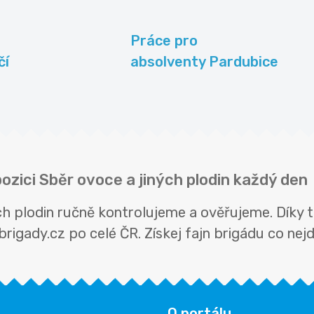
Práce pro
čí
absolventy Pardubice
ozici Sběr ovoce a jiných plodin každý den
ých plodin ručně kontrolujeme a ověřujeme. Díky
rigady.cz po celé ČR. Získej fajn brigádu co nejdř
O portálu