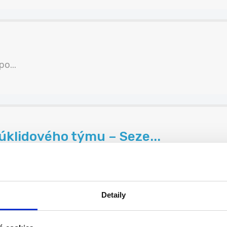
o...
úklidového týmu – Seze...
Detaily
do našeho úklidového t...