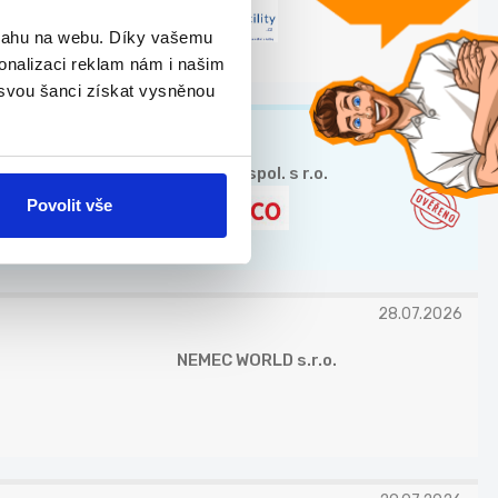
bsahu na webu. Díky vašemu
onalizaci reklam nám i našim
 svou šanci získat vysněnou
TOP
ADECCO spol. s r.o.
Povolit vše
28.07.2026
NEMEC WORLD s.r.o.