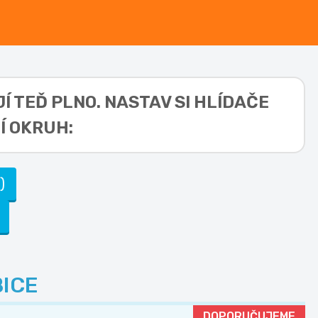
Í TEĎ PLNO. NASTAV SI HLÍDAČE
Í OKRUH:
)
ICE
DOPORUČUJEME