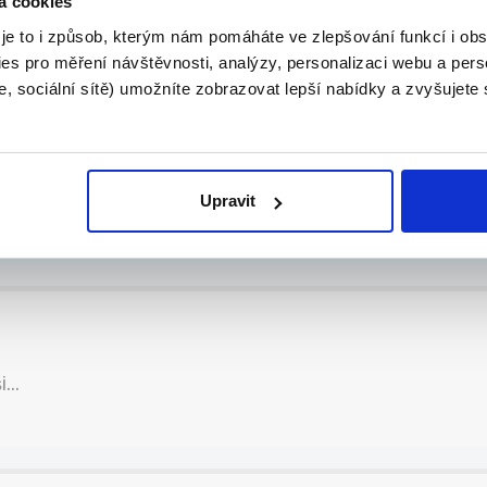
á cookies
 je to i způsob, kterým nám pomáháte ve zlepšování funkcí i o
es pro měření návštěvnosti, analýzy, personalizaci webu a pers
, sociální sítě) umožníte zobrazovat lepší nabídky a zvyšujete
ku 150 Kč/hod. Pardub...
.
Upravit
...