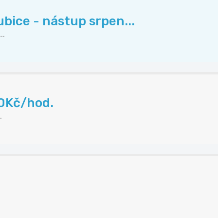
ubice - nástup srpen...
..
50Kč/hod.
.