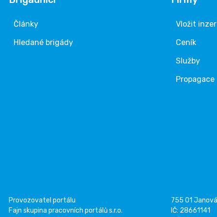
Články
Vložit inze
Hledané brigády
Ceník
Služby
Propagace
Provozovatel portálu
755 01 Janov
Fajn skupina pracovních portálů s.r.o.
IČ: 28661141