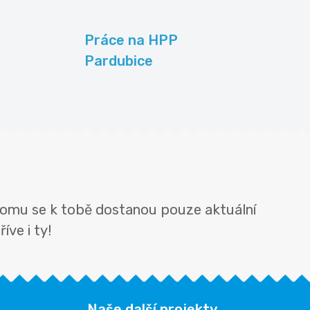
Práce na HPP
Pardubice
 tomu se k tobě dostanou pouze aktuální
íve i ty!
Naše další projekty