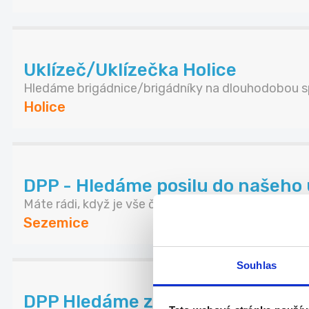
Uklízeč/Uklízečka Holice
Hledáme brigádnice/brigádníky na dlouhodobou sp
Holice
DPP - Hledáme posilu do našeho 
Máte rádi, když je vše čisté a na svém místě? Př...
Sezemice
Souhlas
DPP Hledáme zodpovědnou posilu 