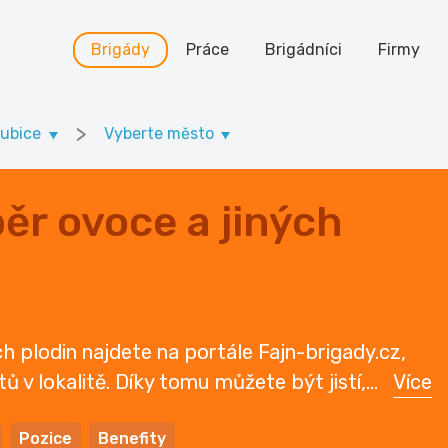
Brigády
Práce
Brigádníci
Firmy
>
dubice
Vyberte město
ěr ovoce a jiných
h plodin najdete na portále Fajn-brigady.cz,
ů v lokalitě. Díky tomu můžete být jistí,
...
Více
Pozice
Benefity