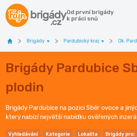
Od první brigády
k práci snů
>
>
>
Brigády
Pardubický kraj
Ok. Par
Brigády Pardubice Sb
plodin
Brigády Pardubice na pozici Sběr ovoce a jinýc
který nabízí největší nabídku ověřených inzerát
Vyhledávání
Kategorie
Lokalita
Brigády pro: