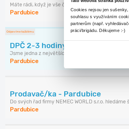
Tato webová stránka použív
Máte rádi, když je vše čisté a na svém místě? Př...
Cookies nejsou jen sušenky,
Pardubice
souhlasu s využíváním cooki
partnerům (např. vyhledávače
práci/brigádu. Děkujeme :-)
Odpovíme každému
DPČ 2-3 hodiny - Doručovatel tis
Jsme jedna z největších personálních společností..
Pardubice
Prodavač/ka - Pardubice
Do svých řad firmy NEMEC WORLD s.r.o. hledáme ši
Pardubice