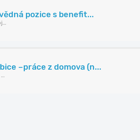
ědná pozice s benefit...
...
ice –práce z domova (n...
..