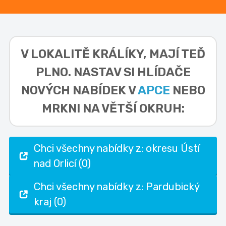
V LOKALITĚ
KRÁLÍKY,
MAJÍ TEĎ
PLNO. NASTAV SI HLÍDAČE
NOVÝCH NABÍDEK V
APCE
NEBO
MRKNI NA VĚTŠÍ OKRUH:
Chci všechny nabídky z: okresu Ústí
nad Orlicí (0)
Chci všechny nabídky z: Pardubický
kraj (0)