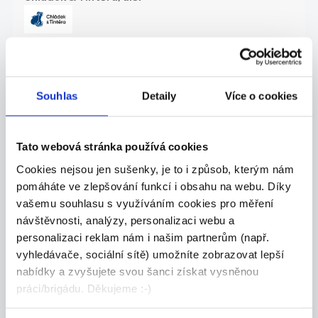
27.07.2026
Souhlas
Detaily
Více o cookies
ZKUŠENÝ TECHNICKÝ
NÁKUPČÍ | AŽ 70 000 KČ |
PÍSEK
Tato webová stránka používá cookies
Máte za sebou praxi v technickém nákupu a
Cookies nejsou jen sušenky, je to i způsob, kterým nám
domluv...
pomáháte ve zlepšování funkcí i obsahu na webu. Díky
Celá ČR
vašemu souhlasu s využíváním cookies pro měření
návštěvnosti, analýzy, personalizaci webu a
Grafton Recruitment s.r.o.
personalizaci reklam nám i našim partnerům (např.
vyhledávače, sociální sítě) umožníte zobrazovat lepší
nabídky a zvyšujete svou šanci získat vysněnou
práci/brigádu. Děkujeme :-)
27.07.2026