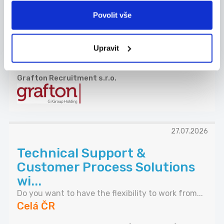
SEŘIZOVAČ, PLASTAŘINA |
Povolit vše
PÍSEK | NÁBOROVÝ PŘÍSPĚVEK
Hledáme nové kolegy na pozice SEŘIZOVAČ
VSTŘIKOL...
Upravit
Celá ČR
Grafton Recruitment s.r.o.
27.07.2026
Technical Support &
Customer Process Solutions
wi...
Do you want to have the flexibility to work from...
Celá ČR