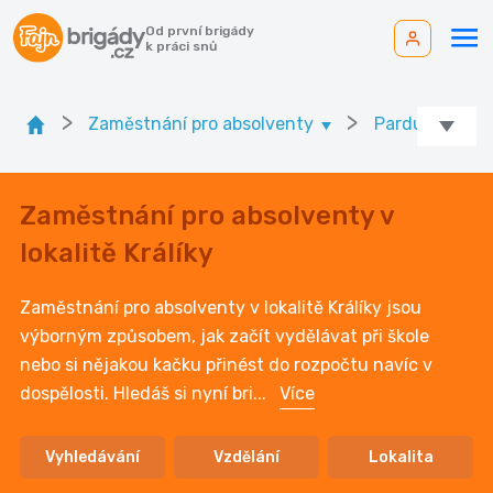
Od první brigády
k práci snů
>
>
Zaměstnání pro absolventy
Pardubický kr.
Zaměstnání pro absolventy v
lokalitě Králíky
Zaměstnání pro absolventy v lokalitě Králíky jsou
výborným způsobem, jak začít vydělávat při škole
nebo si nějakou kačku přinést do rozpočtu navíc v
dospělosti. Hledáš si nyní bri
...
Více
Vyhledávání
Vzdělání
Lokalita