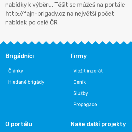
nabídky k výběru. Těšit se můžeš na portále
http://fajn-brigady.cz na největší počet
nabídek po celé ČR.
Brigádníci
Firmy
Články
Vložit inzerát
Hledané brigády
Ceník
Služby
Propagace
O portálu
Naše další projekty