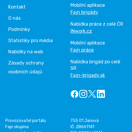
Mobilní aplikace
Kontakt
Fajn brigády
O nás
Nabídka práce z celé ČR
Podmínky
INwork.cz
Statistiky pro média
Mobilní aplikace
Fajn práce
Nabídky na web
Nabídka brigád po celé
Zásady ochrany
SR
osobních údajů
Fajn-brigady.sk
Provozovatel portálu
755 01 Janová
Fajn skupina
IČ: 28661141