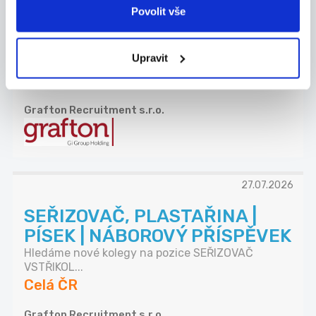
NÁKUPČÍ | AŽ 70 000 KČ |
Povolit vše
PÍSEK
Máte za sebou praxi v technickém nákupu a
Upravit
domluv...
Celá ČR
Grafton Recruitment s.r.o.
27.07.2026
SEŘIZOVAČ, PLASTAŘINA |
PÍSEK | NÁBOROVÝ PŘÍSPĚVEK
Hledáme nové kolegy na pozice SEŘIZOVAČ
VSTŘIKOL...
Celá ČR
Grafton Recruitment s.r.o.