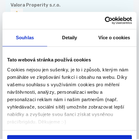
Valora Properity s.r.o.
Souhlas
Detaily
Více o cookies
27.07.2026
Mistr stavby pro závod
kolejových staveb
Tato webová stránka používá cookies
Co u nás budete dělat? - Řídit realizace sta...
Cookies nejsou jen sušenky, je to i způsob, kterým nám
Celá ČR
pomáháte ve zlepšování funkcí i obsahu na webu. Díky
vašemu souhlasu s využíváním cookies pro měření
Chládek & Tintěra, a.s.
návštěvnosti, analýzy, personalizaci webu a
personalizaci reklam nám i našim partnerům (např.
vyhledávače, sociální sítě) umožníte zobrazovat lepší
nabídky a zvyšujete svou šanci získat vysněnou
práci/brigádu. Děkujeme :-)
27.07.2026
ZKUŠENÝ TECHNICKÝ