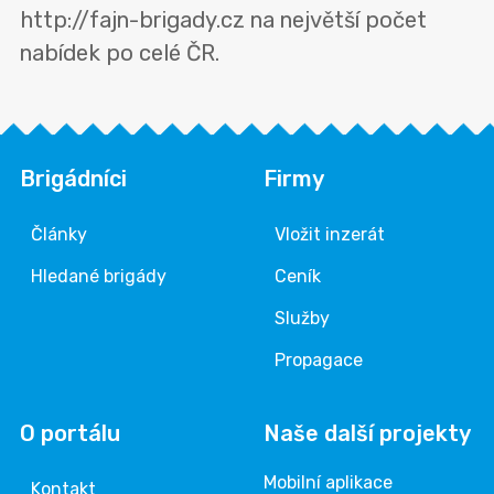
http://fajn-brigady.cz na největší počet
nabídek po celé ČR.
Brigádníci
Firmy
Články
Vložit inzerát
Hledané brigády
Ceník
Služby
Propagace
O portálu
Naše další projekty
Mobilní aplikace
Kontakt