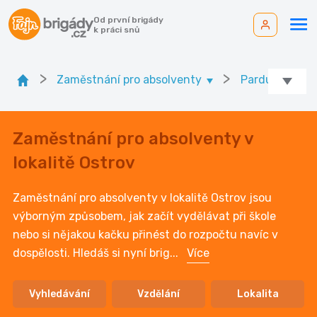
Od první brigády
k práci snů
>
>
Zaměstnání pro absolventy
Pardubický kr.
Zaměstnání pro absolventy v
lokalitě Ostrov
Zaměstnání pro absolventy v lokalitě Ostrov jsou
výborným způsobem, jak začít vydělávat při škole
nebo si nějakou kačku přinést do rozpočtu navíc v
dospělosti. Hledáš si nyní brig
...
Více
Vyhledávání
Vzdělání
Lokalita