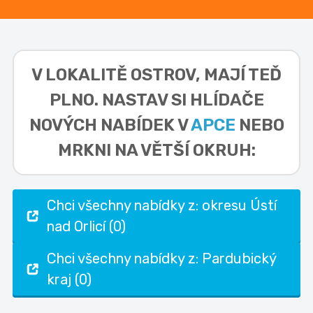
V LOKALITĚ
OSTROV,
MAJÍ TEĎ
PLNO. NASTAV SI HLÍDAČE
NOVÝCH NABÍDEK V
APCE
NEBO
MRKNI NA VĚTŠÍ OKRUH:
Chci všechny nabídky z: okresu Ústí
nad Orlicí (0)
Chci všechny nabídky z: Pardubický
kraj (0)