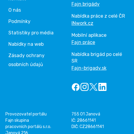
Fajn brigády
O nás
Nabídka práce z celé ČR
Podmínky
INwork.cz
Statistiky pro média
Mobilní aplikace
Fajn práce
Nabídky na web
Nabídka brigád po celé
Zásady ochrany
SR
osobních údajů
Fajn-brigady.sk
Provozovatel portálu
755 01 Janová
Fajn skupina
IČ: 28661141
pracovních portálů s.r.o.
DIČ: CZ28661141
Janová 216