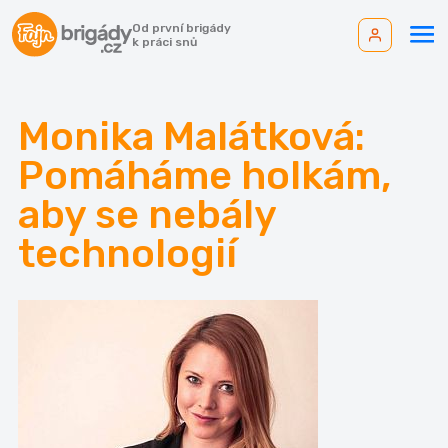
Od první brigády
k práci snů
Monika Malátková:
Pomáháme holkám,
aby se nebály
technologií