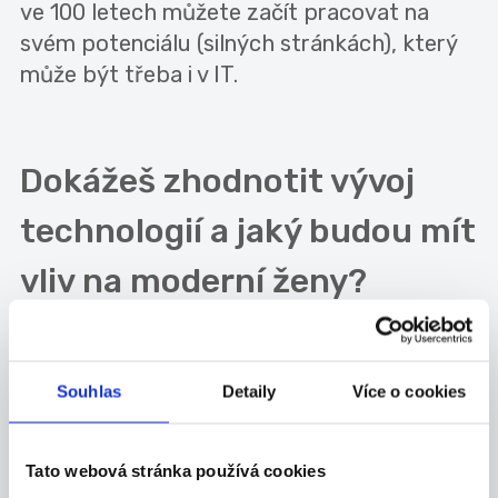
ve 100 letech můžete začít pracovat na
svém potenciálu (silných stránkách), který
může být třeba i v IT.
Dokážeš zhodnotit vývoj
technologií a jaký budou mít
vliv na moderní ženy?
Technologie se vyvíjí ukrutnou rychlostí. To,
co platilo před pěti lety, už dávno neplatí
dnes. Vznikají úzké specializace, vznikají
Souhlas
Detaily
Více o cookies
nové programovací jazyky, dnes se bavíme
o robotech, autech bez řidičů, hlasové
Tato webová stránka používá cookies
ovládání na vše, dnes už si z práce můžete