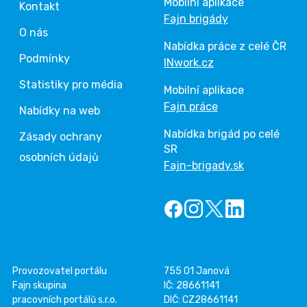
Mobilní aplikace
Kontakt
Fajn brigády
O nás
Nabídka práce z celé ČR
Podmínky
INwork.cz
Statistiky pro média
Mobilní aplikace
Fajn práce
Nabídky na web
Nabídka brigád po celé
Zásady ochrany
SR
osobních údajů
Fajn-brigady.sk
Provozovatel portálu
755 01 Janová
Fajn skupina
IČ: 28661141
pracovních portálů s.r.o.
DIČ: CZ28661141