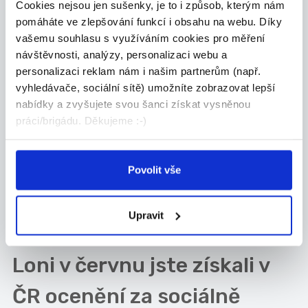
doma naladit rádio, nastavit pokojovou
Cookies nejsou jen sušenky, je to i způsob, kterým nám
pomáháte ve zlepšování funkcí i obsahu na webu. Díky
teplotu v bytě nebo zapnout pračku přes
vašemu souhlasu s využíváním cookies pro měření
chytrý telefon. Někdy je to až děsivé. Co je
návštěvnosti, analýzy, personalizaci webu a
ale na tomto oboru super je fakt, že
personalizaci reklam nám i našim partnerům (např.
můžete pracovat odkudkoli, kdykoli z
vyhledávače, sociální sítě) umožníte zobrazovat lepší
malého počítače u vás doma nebo na pláži.
nabídky a zvyšujete svou šanci získat vysněnou
Vyvíjí se aplikace, které zachraňují životy,
práci/brigádu. Děkujeme :-)
usnadňují práci ve zdravotnictví,
zjednodušují život a šetří čas. To přece
Povolit vše
moderní ženy nezbytně potřebují ovládat
:)
Upravit
Loni v červnu jste získali v
ČR ocenění za sociálně