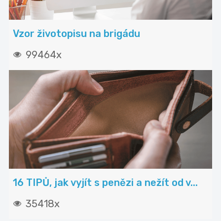
Vzor životopisu na brigádu
99464x
16 TIPŮ, jak vyjít s penězi a nežít od v...
35418x