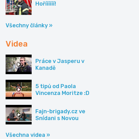
Hoříííííí!
Všechny články »
Videa
Práce v Jasperu v
Kanadě
5 tipů od Paola
Vincenza Moritze :D
Fajn-brigady.cz ve
Snídani s Novou
Všechna videa »