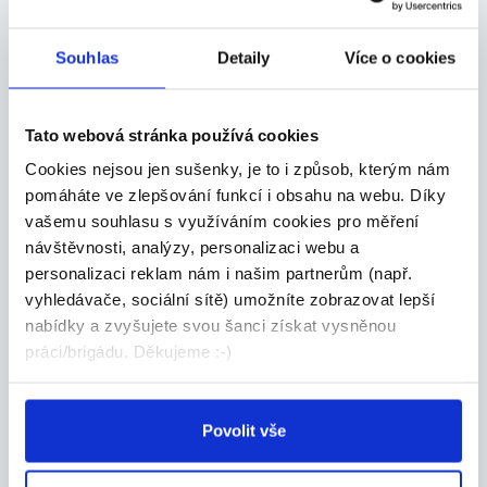
Souhlas
Detaily
Více o cookies
Částečný úvazek
Brigády
Ostrava
v zahraničí
Práce pro
Práce na HPP
Tato webová stránka používá cookies
absolventy Ostrava
Ostrava
Cookies nejsou jen sušenky, je to i způsob, kterým nám
pomáháte ve zlepšování funkcí i obsahu na webu. Díky
vašemu souhlasu s využíváním cookies pro měření
návštěvnosti, analýzy, personalizaci webu a
Kategorie
brigád
personalizaci reklam nám i našim partnerům (např.
vyhledávače, sociální sítě) umožníte zobrazovat lepší
nabídky a zvyšujete svou šanci získat vysněnou
Administrativa
práci/brigádu. Děkujeme :-)
Manuální
Obchod-služby
Povolit vše
Ostatní