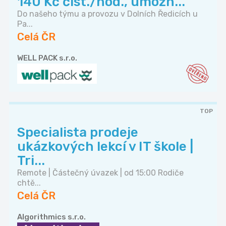
140 Kč čist./hod., umožn...
Do našeho týmu a provozu v Dolních Ředicích u
Pa...
Celá ČR
WELL PACK s.r.o.
TOP
Specialista prodeje
ukázkových lekcí v IT škole |
Tri...
Remote | Částečný úvazek | od 15:00 Rodiče
chtě...
Celá ČR
Algorithmics s.r.o.