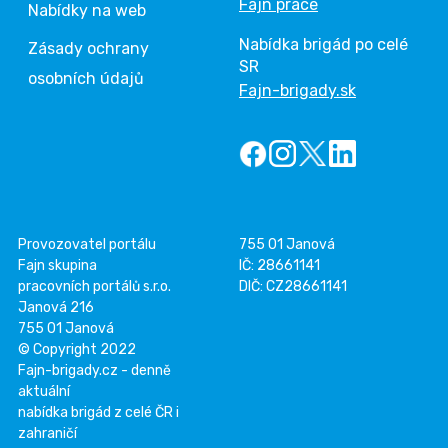
Fajn práce
Nabídky na web
Nabídka brigád po celé
Zásady ochrany
SR
osobních údajů
Fajn-brigady.sk
Provozovatel portálu
755 01 Janová
Fajn skupina
IČ: 28661141
pracovních portálů s.r.o.
DIČ: CZ28661141
Janová 216
755 01 Janová
© Copyright 2022
Fajn-brigady.cz - denně
aktuální
nabídka brigád z celé ČR i
zahraničí