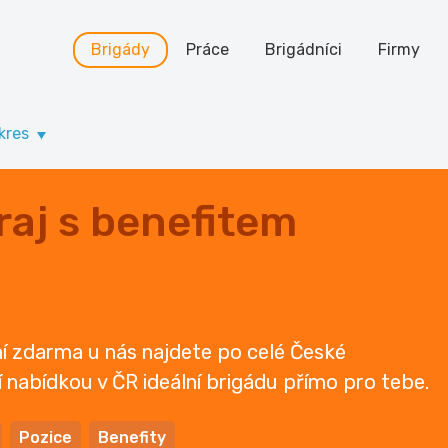
Brigády
Práce
Brigádníci
Firmy
kres
aj s benefitem
í zdarma u nás najdete po celé České
tší nabídkou v ČR ideální brigádu přímo pro tebe.
Pozice
Benefity