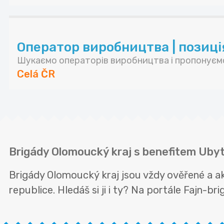
Оператор виробництва | позиція 
Шукаємо операторів виробництва і пропонуємо
Celá ČR
Brigády Olomoucký kraj s benefitem Uby
Brigády Olomoucký kraj jsou vždy ověřené a a
republice. Hledáš si ji i ty? Na portále Fajn-br