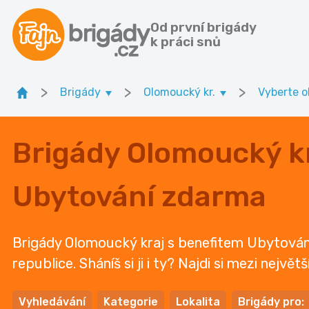
Od první brigády
k práci snů
>
>
>
Brigády
Olomoucký kr.
Vyberte o
Brigády Olomoucký kr
Ubytování zdarma
Brigády Olomoucký kraj s benefitem Ubytován
republice. Sháníš si ji i ty? Najdi si mezi nejvě
Vyhledávání
Kategorie
Lokalita
Brigády pro: