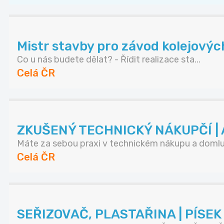
Mistr stavby pro závod kolejovýc
Co u nás budete dělat? - Řídit realizace sta...
Celá ČR
ZKUŠENÝ TECHNICKÝ NÁKUPČÍ | A
Máte za sebou praxi v technickém nákupu a domluv
Celá ČR
SEŘIZOVAČ, PLASTAŘINA | PÍSE