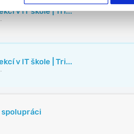
í v IT škole | Tri...
.
í v IT škole | Tri...
.
 spolupráci