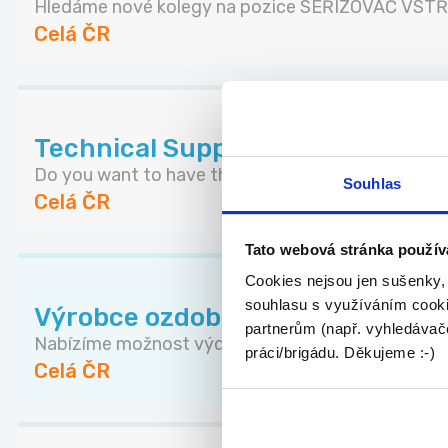
Hledáme nové kolegy na pozice SEŘIZOVAČ VSTŘI
Celá ČR
Technical Support & Customer Pr
Do you want to have the flexibility to work from...
Souhlas
Celá ČR
Tato webová stránka použív
Cookies nejsou jen sušenky,
souhlasu s využíváním cooki
Výrobce ozdobných předmětů
partnerům (např. vyhledávače
Nabízíme možnost výdělkové činnosti výrobou neb
práci/brigádu. Děkujeme :-)
Celá ČR