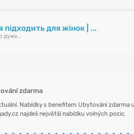
підходить для жінок | ...
 дуже...
tování zdarma
ktuální. Nabídky s benefitem Ubytování zdarma 
igady.cz najdeš největší nabídku volných pozic.