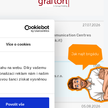
27.07.2026
ICON Communication Centres
(Jobstack.it)
Více o cookies
Jak najít brigádu
TOP
bsahu na webu. Díky vašemu
onalizaci reklam nám i našim
Ormicos s.r.o.
 svou šanci získat vysněnou
Povolit vše
05.08.2026