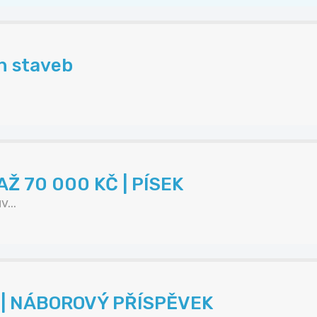
h staveb
Ž 70 000 KČ | PÍSEK
...
K | NÁBOROVÝ PŘÍSPĚVEK