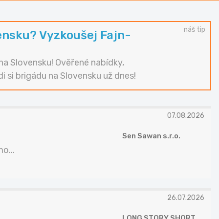
náš tip
ensku? Vyzkoušej Fajn-
i na Slovensku! Ověřené nabídky,
di si brigádu na Slovensku už dnes!
07.08.2026
Sen Sawan s.r.o.
o...
26.07.2026
LONG STORY SHORT