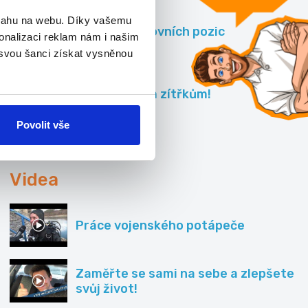
bsahu na webu. Díky vašemu
Slovník pracovních pozic
onalizaci reklam nám i našim
 svou šanci získat vysněnou
Hurá k lepším zítřkům!
Povolit vše
Všechny články »
Videa
Práce vojenského potápeče
Zaměřte se sami na sebe a zlepšete
svůj život!