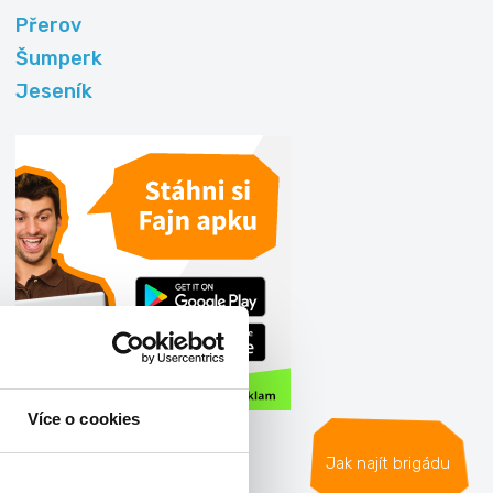
Přerov
Šumperk
Jeseník
Více o cookies
Články
Jak najít brigádu