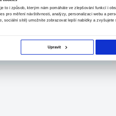
.
 je to i způsob, kterým nám pomáháte ve zlepšování funkcí i o
es pro měření návštěvnosti, analýzy, personalizaci webu a pers
, sociální sítě) umožníte zobrazovat lepší nabídky a zvyšujete
TOP
Ormicos s.r.o.
Upravit
o...