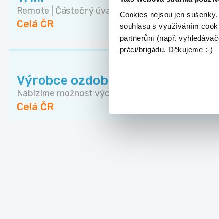
Remote | Částečný úvazek | od 15:00 Rodiče chtě..
Cookies nejsou jen sušenky,
Celá ČR
souhlasu s využíváním cooki
partnerům (např. vyhledávače
práci/brigádu. Děkujeme :-)
Výrobce ozdobných předmětů
Nabízíme možnost výdělkové činnosti výrobou neb
Celá ČR