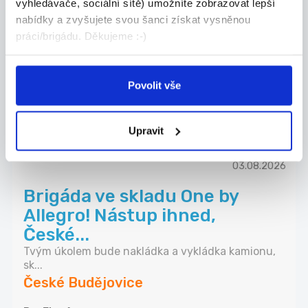
vyhledávače, sociální sítě) umožníte zobrazovat lepší
nabídky a zvyšujete svou šanci získat vysněnou
03.08.2026
práci/brigádu. Děkujeme :-)
Distributor reklamního tisku
Hledám brigádníky pro roznos reklamního tisku v ...
Povolit vše
České Budějovice
Martina Pytelová
Upravit
03.08.2026
Brigáda ve skladu One by
Allegro! Nástup ihned,
České...
Tvým úkolem bude nakládka a vykládka kamionu,
sk...
České Budějovice