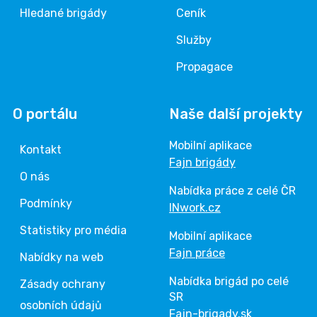
Hledané brigády
Ceník
Služby
Propagace
O portálu
Naše další projekty
Mobilní aplikace
Kontakt
Fajn brigády
O nás
Nabídka práce z celé ČR
Podmínky
INwork.cz
Statistiky pro média
Mobilní aplikace
Fajn práce
Nabídky na web
Nabídka brigád po celé
Zásady ochrany
SR
osobních údajů
Fajn-brigady.sk