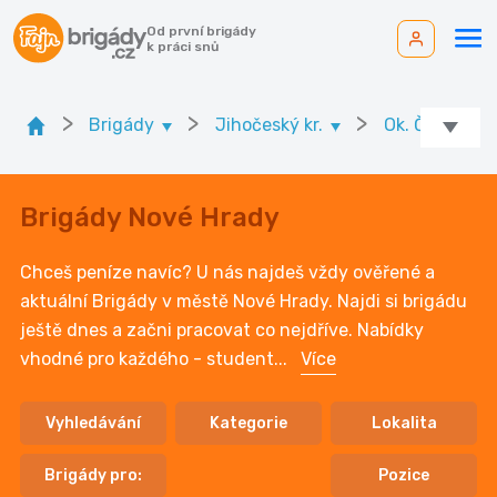
Od první brigády
k práci snů
>
>
>
Brigády
Jihočeský kr.
Ok. České Bu
Brigády Nové Hrady
Chceš peníze navíc? U nás najdeš vždy ověřené a
aktuální Brigády v městě Nové Hrady. Najdi si brigádu
ještě dnes a začni pracovat co nejdříve. Nabídky
vhodné pro každého - student
...
Více
Vyhledávání
Kategorie
Lokalita
Brigády pro:
Pozice