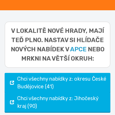
V LOKALITĚ
NOVÉ HRADY,
MAJÍ
TEĎ PLNO. NASTAV SI HLÍDAČE
NOVÝCH NABÍDEK V
APCE
NEBO
MRKNI NA VĚTŠÍ OKRUH:
Chci všechny nabídky z: okresu České
Budějovice (41)
Chci všechny nabídky z: Jihočeský
kraj (90)