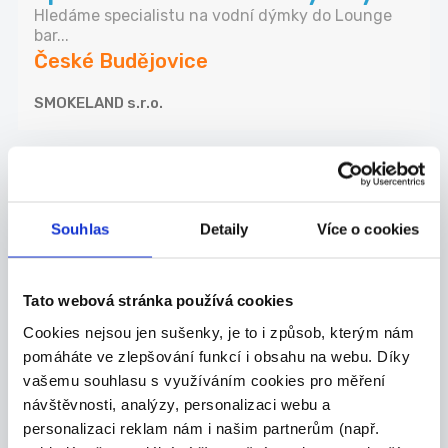
Hledáme specialistu na vodní dýmky do Lounge
bar...
České Budějovice
SMOKELAND s.r.o.
03.08.2026
Úklid bytových domů,
Souhlas
Detaily
Více o cookies
kanceláří a komerčních
prostor Č...
Jedná se o práci v úklidu bytových domů,
Tato webová stránka používá cookies
kancelá...
Cookies nejsou jen sušenky, je to i způsob, kterým nám
České Budějovice
pomáháte ve zlepšování funkcí i obsahu na webu. Díky
vašemu souhlasu s využíváním cookies pro měření
Andulka services s.r.o.
návštěvnosti, analýzy, personalizaci webu a
personalizaci reklam nám i našim partnerům (např.