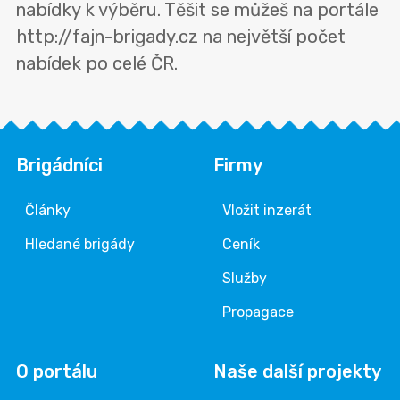
nabídky k výběru. Těšit se můžeš na portále
http://fajn-brigady.cz na největší počet
nabídek po celé ČR.
Brigádníci
Firmy
Články
Vložit inzerát
Hledané brigády
Ceník
Služby
Propagace
O portálu
Naše další projekty