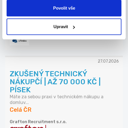
kolejových staveb
Povolit vše
Co u nás budete dělat? - Řídit realizace sta...
Celá ČR
Upravit
Chládek & Tintěra, a.s.
27.07.2026
ZKUŠENÝ TECHNICKÝ
NÁKUPČÍ | AŽ 70 000 KČ |
PÍSEK
Máte za sebou praxi v technickém nákupu a
domluv...
Celá ČR
Grafton Recruitment s.r.o.