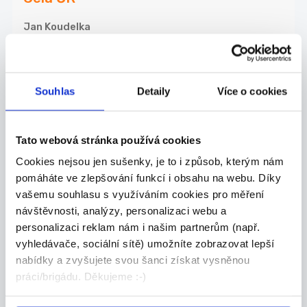
Jan Koudelka
DOPORUČUJEME
Souhlas
Detaily
Více o cookies
Obchodní zástupce pro
nemovitostní projekty
Hledáme zkušeného obchodníka, který posílí náš
Tato webová stránka používá cookies
t...
Cookies nejsou jen sušenky, je to i způsob, kterým nám
Celá ČR
pomáháte ve zlepšování funkcí i obsahu na webu. Díky
vašemu souhlasu s využíváním cookies pro měření
Valora Properity s.r.o.
návštěvnosti, analýzy, personalizaci webu a
personalizaci reklam nám i našim partnerům (např.
vyhledávače, sociální sítě) umožníte zobrazovat lepší
nabídky a zvyšujete svou šanci získat vysněnou
27.07.2026
práci/brigádu. Děkujeme :-)
Mistr stavby pro závod