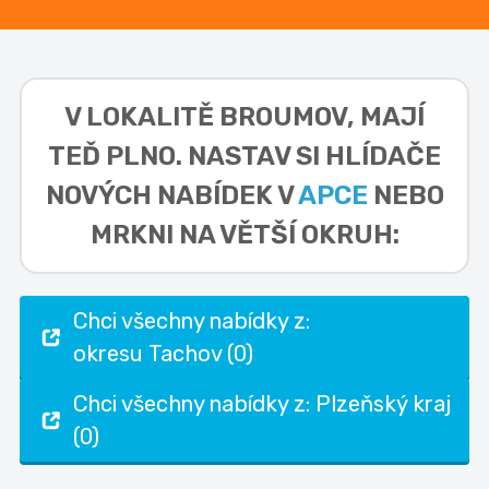
V LOKALITĚ
BROUMOV,
MAJÍ
TEĎ PLNO. NASTAV SI HLÍDAČE
NOVÝCH NABÍDEK V
APCE
NEBO
MRKNI NA VĚTŠÍ OKRUH:
Chci všechny nabídky z:
okresu Tachov (0)
Chci všechny nabídky z: Plzeňský kraj
(0)