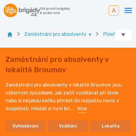
Od první brigády
k práci snů
>
>
Zaměstnání pro absolventy
Plzeňský kr.
Zaměstnání pro absolventy v
lokalitě Broumov
Zaměstnání pro absolventy v lokalitě Broumov jsou
výborným způsobem, jak začít vydělávat při škole
nebo si nějakou kačku přinést do rozpočtu navíc v
dospělosti. Hledáš si nyní bri
...
Více
Vyhledávání
Vzdělání
Lokalita