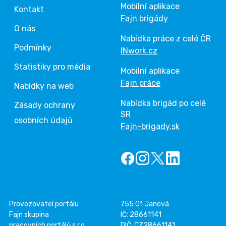
Mobilní aplikace
Kontakt
Fajn brigády
O nás
Nabídka práce z celé ČR
Podmínky
INwork.cz
Statistiky pro média
Mobilní aplikace
Fajn práce
Nabídky na web
Nabídka brigád po celé
Zásady ochrany
SR
osobních údajů
Fajn-brigady.sk
Provozovatel portálu
755 01 Janová
Fajn skupina
IČ: 28661141
pracovních portálů s.r.o.
DIČ: CZ28661141