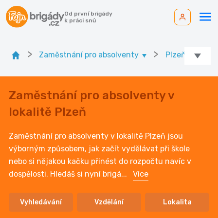
Od první brigády
k práci snů
>
>
Zaměstnání pro absolventy
Plzeňský kr.
Zaměstnání pro absolventy v
lokalitě Plzeň
Zaměstnání pro absolventy v lokalitě Plzeň jsou
výborným způsobem, jak začít vydělávat při škole
nebo si nějakou kačku přinést do rozpočtu navíc v
dospělosti. Hledáš si nyní brigá
...
Více
Vyhledávání
Vzdělání
Lokalita