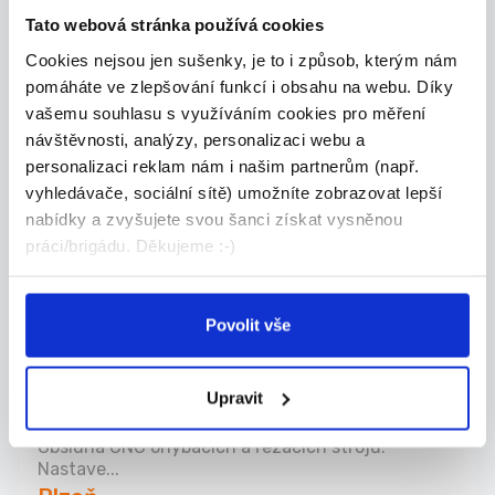
Tato webová stránka používá cookies
27.07.2026
Cookies nejsou jen sušenky, je to i způsob, kterým nám
Skladník/ce s VZV - Picker/ka
pomáháte ve zlepšování funkcí i obsahu na webu. Díky
bez VZV ️dvě směny ️nás...
vašemu souhlasu s využíváním cookies pro měření
návštěvnosti, analýzy, personalizaci webu a
Nakládka / Vykládka Práce se čtečkou Práce s
ruč...
personalizaci reklam nám i našim partnerům (např.
Starý Plzenec
vyhledávače, sociální sítě) umožníte zobrazovat lepší
nabídky a zvyšujete svou šanci získat vysněnou
People Facility s.r.o. (Dobrá práce)
práci/brigádu. Děkujeme :-)
27.07.2026
Povolit vše
Obsluha CNC stroje –
ohýbačka / řezačka ️ nástup
Upravit
od z...
Obsluha CNC ohýbacích a řezacích strojů.
Nastave...