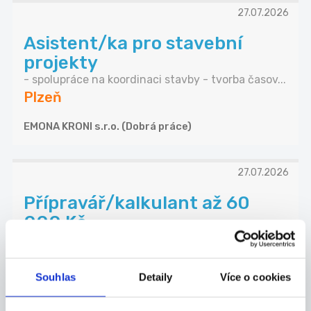
27.07.2026
Asistent/ka pro stavební
projekty
- spolupráce na koordinaci stavby - tvorba časov...
Plzeň
EMONA KRONI s.r.o. (Dobrá práce)
27.07.2026
Přípravář/kalkulant až 60
000 Kč
- zajištění kompletních nabídek (cenová a techni...
Plzeň
Souhlas
Detaily
Více o cookies
EMONA KRONI s.r.o. (Dobrá práce)