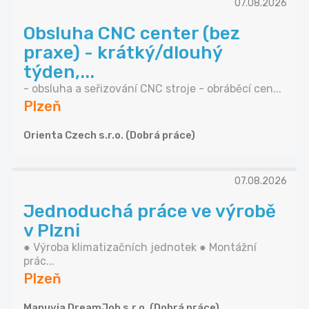
07.08.2026
Obsluha CNC center (bez
praxe) - krátký/dlouhý
týden,...
- obsluha a seřizování CNC stroje - obráběcí cen...
Plzeň
Orienta Czech s.r.o. (Dobrá práce)
07.08.2026
Jednoduchá práce ve výrobě
v Plzni
● Výroba klimatizačních jednotek ● Montážní
prác...
Plzeň
Manuvia DreamJob s.r.o. (Dobrá práce)