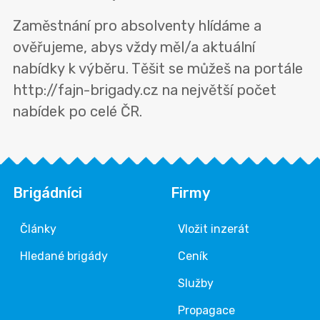
Zaměstnání pro absolventy hlídáme a
ověřujeme, abys vždy měl/a aktuální
nabídky k výběru. Těšit se můžeš na portále
http://fajn-brigady.cz na největší počet
nabídek po celé ČR.
Brigádníci
Firmy
Články
Vložit inzerát
Hledané brigády
Ceník
Služby
Propagace