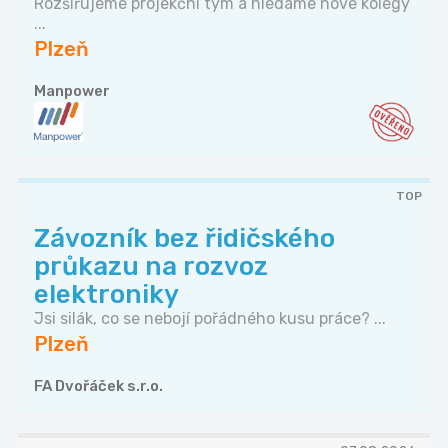
Rozšiřujeme projekční tým a hledáme nové kolegy
...
Plzeň
Manpower
TOP
Závozník bez řidičského
průkazu na rozvoz
elektroniky
Jsi silák, co se nebojí pořádného kusu práce? ...
Plzeň
FA Dvořáček s.r.o.