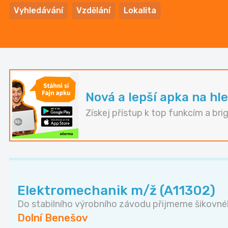
Vyhledávání
Vzdělání
Lokalita
Nová a lepší apka na hle
Získej přístup k top funkcím a bri
Elektromechanik m/ž (A11302)
Do stabilního výrobního závodu přijmeme šikovnéh
Dolní Benešov