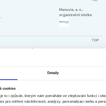
Manuvia, a. s.,
organizační složka
..
TOP
provozu, víkendy
Manpower
.
Detaily
MORAVSKOSLEZSKÝ KRAJ
á cookies
 je to i způsob, kterým nám pomáháte ve zlepšování funkcí i o
TOP
es pro měření návštěvnosti, analýzy, personalizaci webu a pers