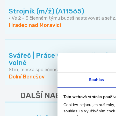
Strojník (m/ž) (A11565)
• Ve 2 – 3 členném týmu budeš nastavovat a seřiz.
Hradec nad Moravicí
Svářeč | Práce ve dvousměnném 
volné
Strojírenská společnost zabývající se výrobou ko..
Dolní Benešov
Souhlas
DALŠÍ NABÍDKY Z KRAJE
Tato webová stránka použív
Cookies nejsou jen sušenky,
souhlasu s využíváním cooki