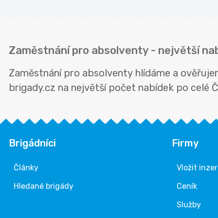
Zaměstnání pro absolventy - největší na
Zaměstnání pro absolventy hlídáme a ověřujeme
brigady.cz na největší počet nabídek po celé Č
Brigádníci
Firmy
Články
Vložit inze
Hledané brigády
Ceník
Služby