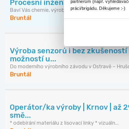
Procesní inženýr | Chemie a výro
partnerům (např. vyhledávače
práci/brigádu. Děkujeme :-)
Baví Vás chemie, výrobní technologie a hledání z...
Bruntál
Výroba senzorů i bez zkušeností 
možností u...
Do moderního výrobního závodu v Ostravě – Hrušo
Bruntál
Operátor/ka výroby | Krnov | až 
smě...
* odebírání materiálu z lisovací linky * vizuáln...