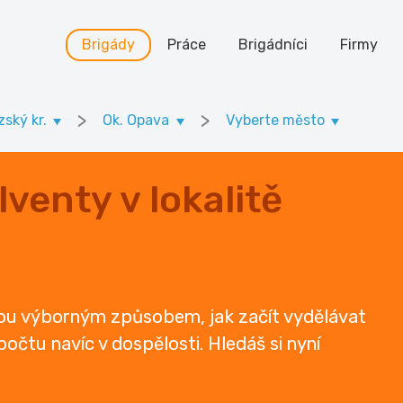
Brigády
Práce
Brigádníci
Firmy
>
>
ský kr.
Ok. Opava
Vyberte město
venty v lokalitě
sou výborným způsobem, jak začít vydělávat
očtu navíc v dospělosti. Hledáš si nyní