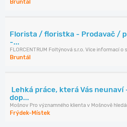
Bruntál
Florista / floristka - Prodavač /
-...
FLORCENTRUM Foltýnová s.r.o. Více informací o s.
Bruntál
️ Lehká práce, která Vás neunaví –
dop...
Mošnov Pro významného klienta v Mošnově hledám
Frýdek-Místek