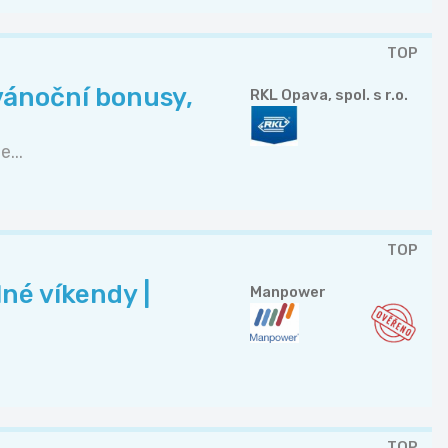
TOP
vánoční bonusy,
RKL Opava, spol. s r.o.
...
TOP
né víkendy |
Manpower
TOP