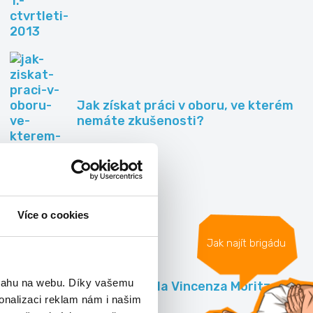
Jak získat práci v oboru, ve kterém
nemáte zkušenosti?
Všechny články »
Více o cookies
Videa
Jak najít brigádu
bsahu na webu. Díky vašemu
5 tipů od Paola Vincenza Moritze :D
onalizaci reklam nám i našim