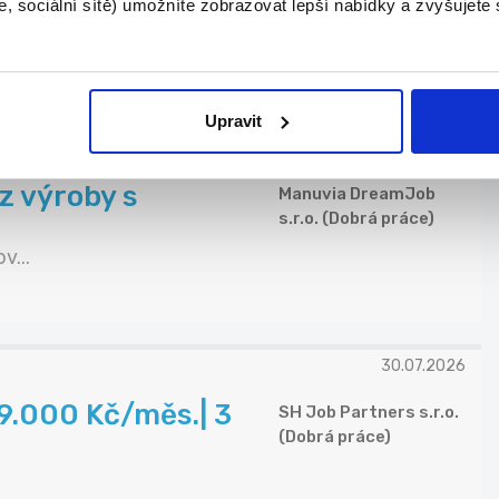
bní technologie
, sociální sítě) umožníte zobrazovat lepší nabídky a zvyšujete
Manpower
Upravit
05.08.2026
z výroby s
Manuvia DreamJob
s.r.o. (Dobrá práce)
v...
30.07.2026
29.000 Kč/měs.| 3
SH Job Partners s.r.o.
(Dobrá práce)