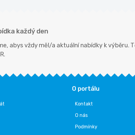
bídka každý den
, abys vždy měl/a aktuální nabídky k výběru. Tě
R.
O portálu
rát
Kontakt
O nás
Podmínky