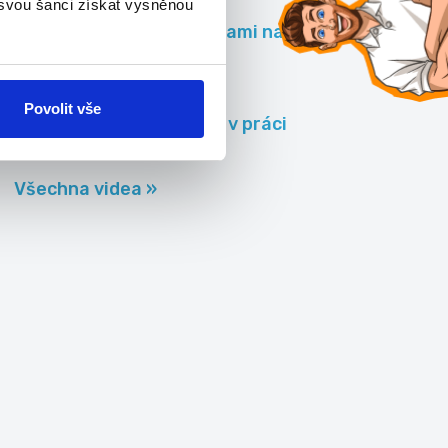
 svou šanci získat vysněnou
Zaměřte se sami na sebe a zlepšete
svůj život!
Povolit vše
Nejlepší faily v práci
Všechna videa »