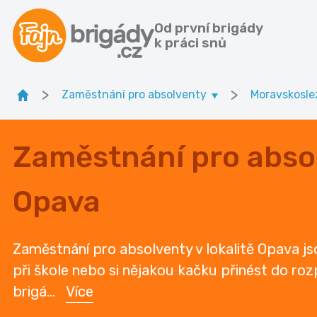
Od první brigády
k práci snů
>
>
Zaměstnání pro absolventy
Moravskoslez
Zaměstnání pro absol
Opava
Zaměstnání pro absolventy v lokalitě Opava j
při škole nebo si nějakou kačku přinést do rozp
brigá
...
Více