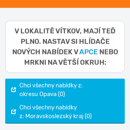
V LOKALITĚ
VÍTKOV,
MAJÍ TEĎ
PLNO. NASTAV SI HLÍDAČE
NOVÝCH NABÍDEK V
APCE
NEBO
MRKNI NA VĚTŠÍ OKRUH:
Chci všechny nabídky z:
okresu Opava (0)
Chci všechny nabídky
z: Moravskoslezský kraj (0)