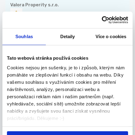
Valora Properity s.r.o.
Souhlas
Detaily
Více o cookies
27.07.2026
Mistr stavby pro závod
kolejových staveb
Tato webová stránka používá cookies
Co u nás budete dělat? - Řídit realizace sta...
Cookies nejsou jen sušenky, je to i způsob, kterým nám
Celá ČR
pomáháte ve zlepšování funkcí i obsahu na webu. Díky
vašemu souhlasu s využíváním cookies pro měření
Chládek & Tintěra, a.s.
návštěvnosti, analýzy, personalizaci webu a
personalizaci reklam nám i našim partnerům (např.
vyhledávače, sociální sítě) umožníte zobrazovat lepší
nabídky a zvyšujete svou šanci získat vysněnou
práci/brigádu. Děkujeme :-)
27.07.2026
ZKUŠENÝ TECHNICKÝ