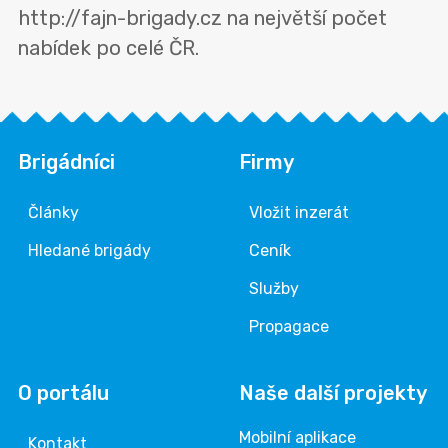
http://fajn-brigady.cz na největší počet
nabídek po celé ČR.
Brigádníci
Firmy
Články
Vložit inzerát
Hledané brigády
Ceník
Služby
Propagace
O portálu
Naše další projekty
Mobilní aplikace
Kontakt