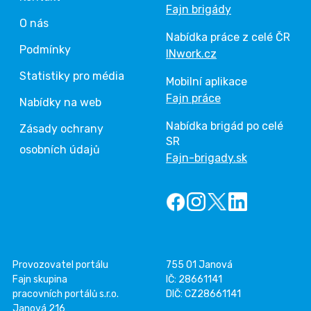
Fajn brigády
O nás
Nabídka práce z celé ČR
Podmínky
INwork.cz
Statistiky pro média
Mobilní aplikace
Fajn práce
Nabídky na web
Nabídka brigád po celé
Zásady ochrany
SR
osobních údajů
Fajn-brigady.sk
Provozovatel portálu
755 01 Janová
Fajn skupina
IČ: 28661141
pracovních portálů s.r.o.
DIČ: CZ28661141
Janová 216