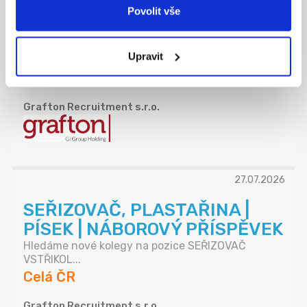
NÁKUPČÍ | AŽ 70 000 KČ |
Povolit vše
PÍSEK
Máte za sebou praxi v technickém nákupu a
Upravit
domluv...
Celá ČR
Grafton Recruitment s.r.o.
27.07.2026
SEŘIZOVAČ, PLASTAŘINA |
PÍSEK | NÁBOROVÝ PŘÍSPĚVEK
Hledáme nové kolegy na pozice SEŘIZOVAČ
VSTŘIKOL...
Celá ČR
Grafton Recruitment s.r.o.