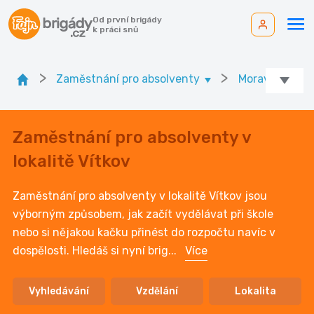
Od první brigády
k práci snů
>
>
Zaměstnání pro absolventy
Moravskoslezsk
Zaměstnání pro absolventy v
lokalitě Vítkov
Zaměstnání pro absolventy v lokalitě Vítkov jsou
výborným způsobem, jak začít vydělávat při škole
nebo si nějakou kačku přinést do rozpočtu navíc v
dospělosti. Hledáš si nyní brig
...
Více
Vyhledávání
Vzdělání
Lokalita