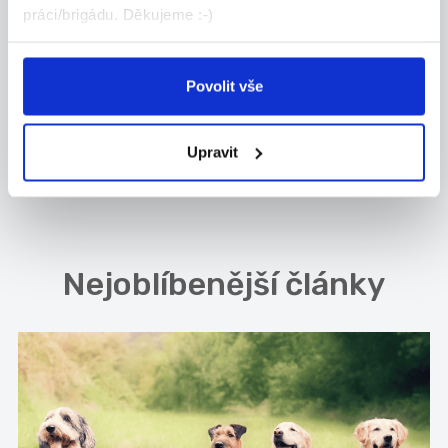
práci/brigádu. Děkujeme :-)
ROZHOVOR S ASISTENTEM
(PROSTŘEDNÍKEM MEZI VEDENÍM A
OPERÁTORY)
Povolit vše
Upravit
© Fajn tým, Fajn-brigady.cz 01.12.2015
přečteno 6841x
Nejoblíbenější články