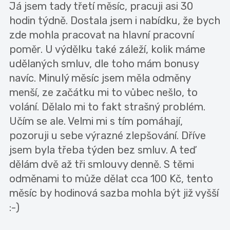
Já jsem tady třetí měsíc, pracuji asi 30
hodin týdně. Dostala jsem i nabídku, že bych
zde mohla pracovat na hlavní pracovní
poměr. U výdělku také záleží, kolik máme
udělaných smluv, dle toho mám bonusy
navíc. Minulý měsíc jsem měla odměny
menší, ze začátku mi to vůbec nešlo, to
volání. Dělalo mi to fakt strašný problém.
Učím se ale. Velmi mi s tím pomáhají,
pozoruji u sebe výrazné zlepšování. Dříve
jsem byla třeba týden bez smluv. A teď
dělám dvě až tři smlouvy denně. S těmi
odměnami to může dělat cca 100 Kč, tento
měsíc by hodinová sazba mohla být již vyšší
:-)