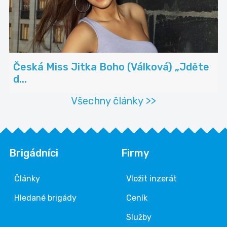
Česká Miss Jitka Boho (Válková) „Jděte
d...
Všechny články >>
Brigádníci
Firmy
Články
Vložit inzerát
Hledané brigády
Ceník
Služby