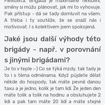
Flexibilita. Brigáda je maximálně flexibilní,
směny si můžu plánovat, jak mi to vyhovuje.
Pak přístup - dá se tady domluvit na všem.
A třeba i ty soutěže, že se snaží nás i
motivovat. I s kolektivem jsem spokojená.
Jaké jsou další výhody této
brigády - např. v porovnání
s jinými brigádami?
Je to v teple :-) Co se týká mzdy, tak tady je
to i s těma odměnama. Když půjdete dělat
někde do hospody, tak máte pevně danou
taxu a je jedno, kolik je tam lidí. Že jeden den
máte tolik a tolik na hodinu a obsluhujete 2
lidi a pak tam máte 20 lidí a máte stejné