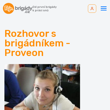
Od první brigády
k práci snů
Rozhovor s
brigádníkem -
Proveon