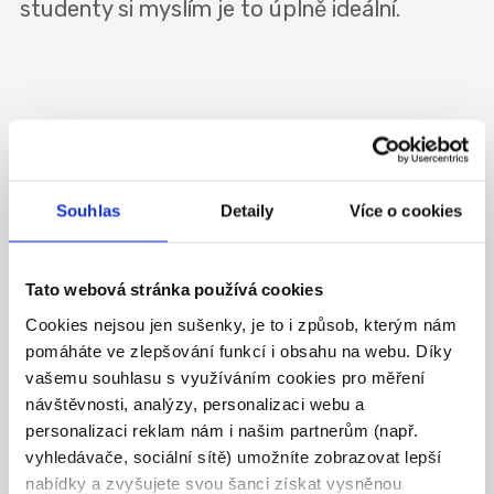
studenty si myslím je to úplně ideální.
Doporučujeme přečíst si i zajímavý
rozhovor z druhé strany s vedoucím
Souhlas
Detaily
Více o cookies
pracovníkem a také s dalšími pracanty v
Proveonu :-) :
Tato webová stránka používá cookies
Cookies nejsou jen sušenky, je to i způsob, kterým nám
ROZHOVOR S VEDOUCÍM PRACOVNÍKEM -
pomáháte ve zlepšování funkcí i obsahu na webu. Díky
SUPERVIZOREM
vašemu souhlasu s využíváním cookies pro měření
návštěvnosti, analýzy, personalizaci webu a
ROZHOVOR S BRIGÁDNÍKEM PETREM
personalizaci reklam nám i našim partnerům (např.
vyhledávače, sociální sítě) umožníte zobrazovat lepší
ROZHOVOR S PERSONALISTOU
nabídky a zvyšujete svou šanci získat vysněnou