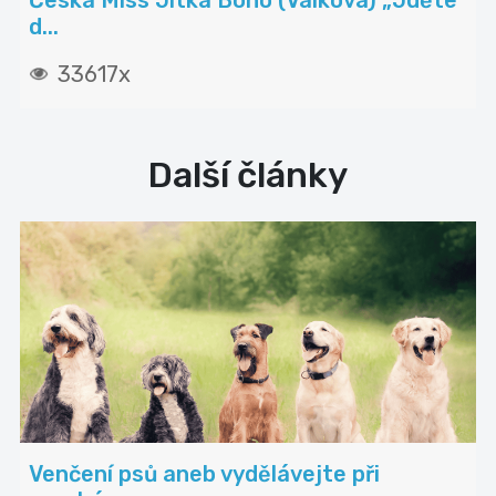
Česká Miss Jitka Boho (Válková) „Jděte
d...
33617x
Další články
Venčení psů aneb vydělávejte při