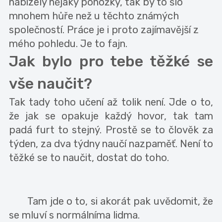
nabízely nějaký ponožky, tak by to šlo
mnohem hůře než u těchto známých
společností. Práce je i proto zajímavější z
mého pohledu. Je to fajn.
Jak bylo pro tebe těžké se
vše naučit?
Tak tady toho učení až tolik není. Jde o to,
že jak se opakuje každý hovor, tak tam
padá furt to stejný. Prostě se to člověk za
týden, za dva týdny naučí nazpaměť. Není to
těžké se to naučit, dostat do toho.
Tam jde o to, si akorát pak uvědomit, že
se mluví s normálníma lidma.