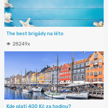
The best brigády na léto
28249x
Kde platí 400 Kč za hodinu?