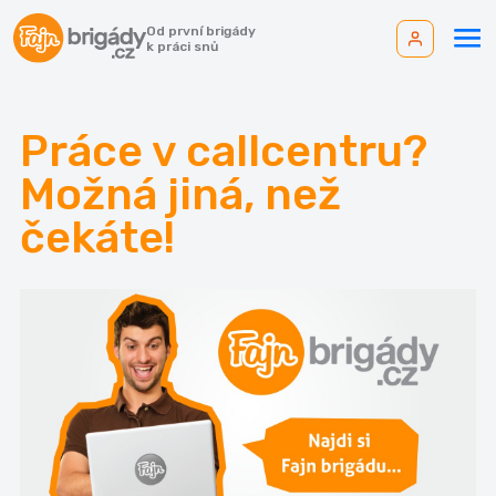
Od první brigády
k práci snů
Práce v callcentru?
Možná jiná, než
čekáte!