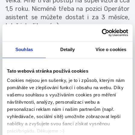
velká. Mně trval postup na supervizora cca
1,5 roku. Nicméně třeba na pozici Operátor
asistent se můžete dostat i za 3 měsíce,
když jste šikovní :-)
Souhlas
Detaily
Více o cookies
Přečtěte si, jak vnímají práci v Proveonu
Tato webová stránka používá cookies
také brigádníci a klasičtí operátoři, myslíte,
Cookies nejsou jen sušenky, je to i způsob, kterým nám
že se to shoduje s názory vedení :-)?
pomáháte ve zlepšování funkcí i obsahu na webu. Díky
vašemu souhlasu s využíváním cookies pro měření
návštěvnosti, analýzy, personalizaci webu a
ROZHOVOR S BRIGÁDNÍKEM VERČOU
personalizaci reklam nám i našim partnerům (např.
vyhledávače, sociální sítě) umožníte zobrazovat lepší
ROZHOVOR S ASISTENTEM SUPERVIZORA
nabídky a zvyšujete svou šanci získat vysněnou
práci/brigádu. Děkujeme :-)