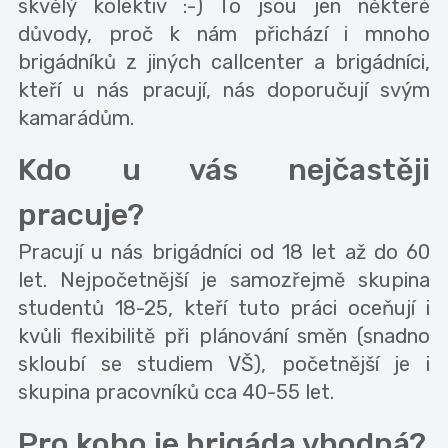
skvělý kolektiv :-) To jsou jen některé
důvody, proč k nám přichází i mnoho
brigádníků z jiných callcenter a brigádníci,
kteří u nás pracují, nás doporučují svým
kamarádům.
Kdo u vás nejčastěji
pracuje?
Pracují u nás brigádníci od 18 let až do 60
let. Nejpočetnější je samozřejmě skupina
studentů 18-25, kteří tuto práci oceňují i
kvůli flexibilitě při plánování směn (snadno
skloubí se studiem VŠ), početnější je i
skupina pracovníků cca 40-55 let.
Pro koho je brigáda vhodná?