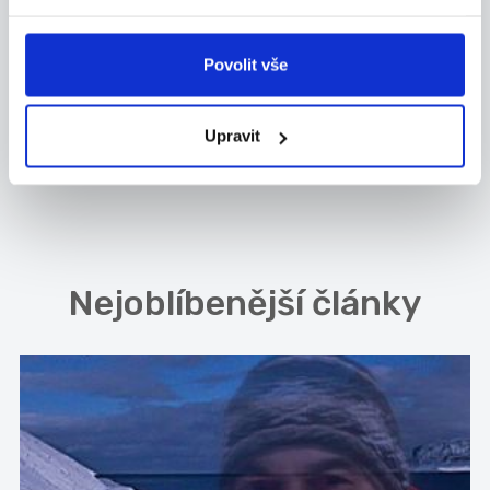
ROZHOVOR S BRIGÁDNÍKEM PETREM
ROZHOVOR SE PERSONALISTKOU
Povolit vše
PROVEONU
Upravit
© Fajn tým, Fajn-brigady.cz 01.12.2015
přečteno 6304x
Nejoblíbenější články