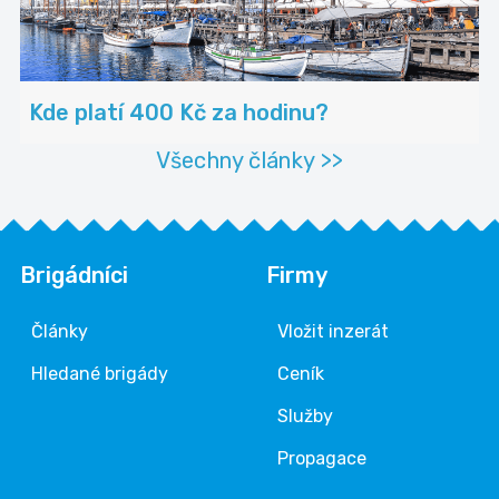
Kde platí 400 Kč za hodinu?
Všechny články >>
Brigádníci
Firmy
Články
Vložit inzerát
Hledané brigády
Ceník
Služby
Propagace