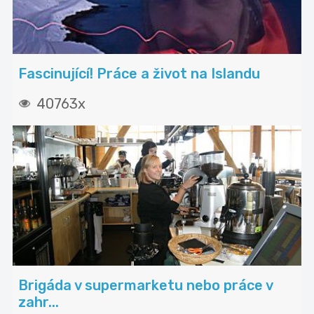
Fascinující! Práce a život na Islandu
40763x
Brigáda v supermarketu nebo práce v
zahr...