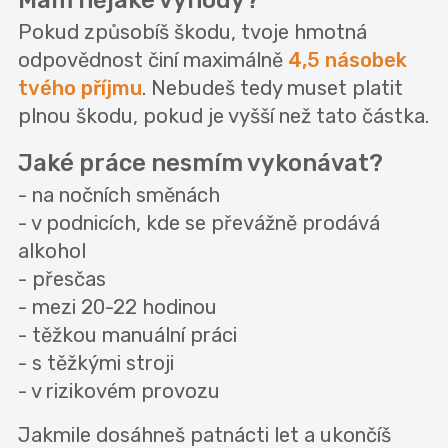
Mám nějaké výhody?
Pokud způsobíš škodu, tvoje hmotná
odpovědnost činí maximálně
4,5 násobek
tvého příjmu
. Nebudeš tedy muset platit
plnou škodu, pokud je vyšší než tato částka.
Jaké práce nesmím vykonávat?
- na nočních směnách
- v podnicích, kde se převážně prodává
alkohol
- přesčas
- mezi 20-22 hodinou
- těžkou manuální práci
- s těžkými stroji
- v rizikovém provozu
Jakmile dosáhneš patnácti let a ukončíš