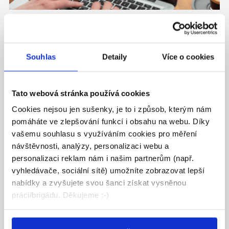
Pozor! Přihlásil/a ses k odběru brigád z...
28331x
Souhlas
Detaily
Více o cookies
Tato webová stránka používá cookies
Cookies nejsou jen sušenky, je to i způsob, kterým nám
pomáháte ve zlepšování funkcí i obsahu na webu. Díky
vašemu souhlasu s využíváním cookies pro měření
návštěvnosti, analýzy, personalizaci webu a
personalizaci reklam nám i našim partnerům (např.
vyhledávače, sociální sítě) umožníte zobrazovat lepší
Vzor motivačního dopisu na brigádu
nabídky a zvyšujete svou šanci získat vysněnou
práci/brigádu. Děkujeme :-)
98215x