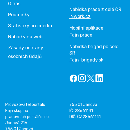
O nás
Nabídka práce z celé ČR
Podmínky
INwork.cz
Statistiky pro média
Mobilní aplikace
Fajn práce
Nabídky na web
Nabídka brigád po celé
Zásady ochrany
SR
osobních údajů
Fajn-brigady.sk
Provozovatel portálu
755 01 Janová
Fajn skupina
IČ: 28661141
pracovních portálů s.r.o.
DIČ: CZ28661141
Janová 216
755 01 Janová