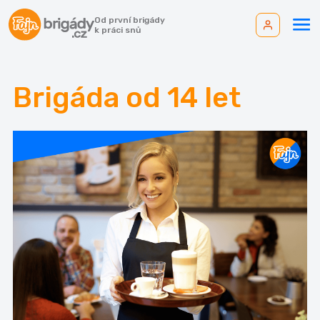
Od první brigády
k práci snů
Brigáda od 14 let