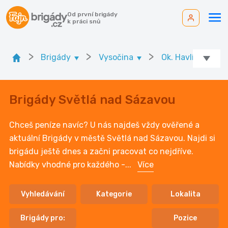
Od první brigády
k práci snů
>
>
>
Brigády
Vysočina
Ok. Havlíčkův Br
Brigády Světlá nad Sázavou
Chceš peníze navíc? U nás najdeš vždy ověřené a
aktuální Brigády v městě Světlá nad Sázavou. Najdi si
brigádu ještě dnes a začni pracovat co nejdříve.
Nabídky vhodné pro každého -
...
Více
Vyhledávání
Kategorie
Lokalita
Brigády pro:
Pozice