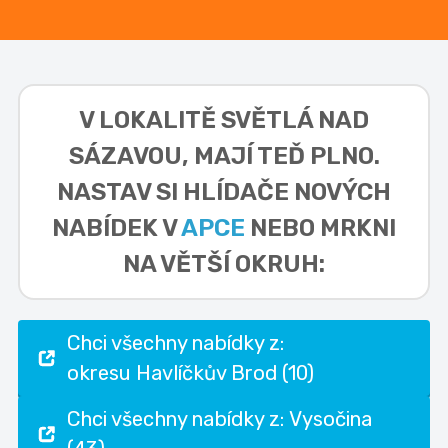
V LOKALITĚ
SVĚTLÁ NAD
SÁZAVOU,
MAJÍ TEĎ PLNO.
NASTAV SI HLÍDAČE NOVÝCH
NABÍDEK V
APCE
NEBO MRKNI
NA VĚTŠÍ OKRUH:
Chci všechny nabídky z:
okresu Havlíčkův Brod (10)
Chci všechny nabídky z: Vysočina