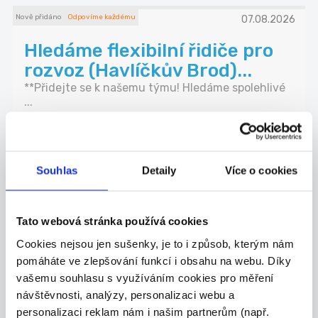
Nově přidáno
Odpovíme každému
07.08.2026
Hledáme flexibilní řidiče pro
rozvoz (Havlíčkův Brod)...
**Přidejte se k našemu týmu! Hledáme spolehlivé
...
Havlíčkův Brod
FRANKOS GROUP s.r.o.
Souhlas
Detaily
Více o cookies
Tato webová stránka používá cookies
29.07.2026
Cookies nejsou jen sušenky, je to i způsob, kterým nám
Pracovník/ce ostrahy
pomáháte ve zlepšování funkcí i obsahu na webu. Díky
marketů
vašemu souhlasu s využíváním cookies pro měření
Hledáme spolehlivé a zodpovědné pracovníky/ce
návštěvnosti, analýzy, personalizaci webu a
os...
personalizaci reklam nám i našim partnerům (např.