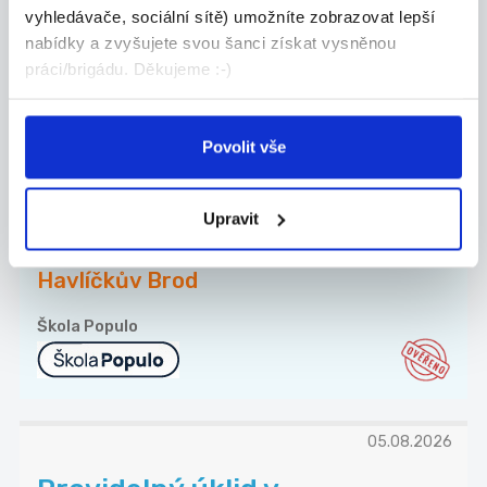
Havlíčkův Brod
vyhledávače, sociální sítě) umožníte zobrazovat lepší
nabídky a zvyšujete svou šanci získat vysněnou
LAMA AGENCY s.r.o.
práci/brigádu. Děkujeme :-)
TOP
Povolit vše
Doučujte s námi až za 350 Kč
/ 45 min
Upravit
Doučujte to, co vám jde. V čase, který vám
vyhov...
Havlíčkův Brod
Škola Populo
05.08.2026