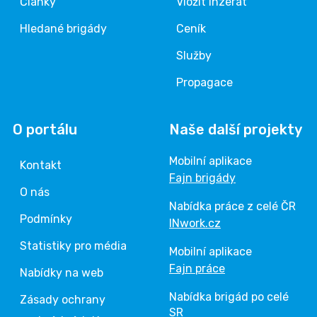
Články
Vložit inzerát
Hledané brigády
Ceník
Služby
Propagace
O portálu
Naše další projekty
Mobilní aplikace
Kontakt
Fajn brigády
O nás
Nabídka práce z celé ČR
Podmínky
INwork.cz
Statistiky pro média
Mobilní aplikace
Fajn práce
Nabídky na web
Nabídka brigád po celé
Zásady ochrany
SR