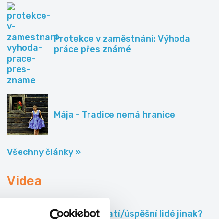
Protekce v zaměstnání: Výhoda
práce přes známé
Mája - Tradice nemá hranice
Všechny články »
Videa
Co dělají bohatí/úspěšní lidé jinak?