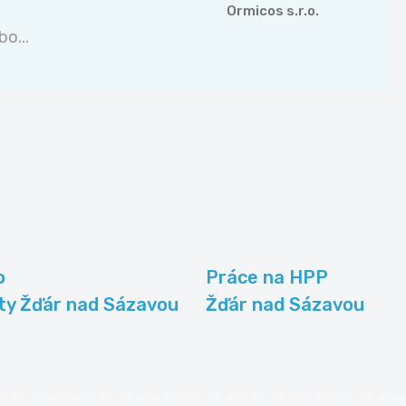
Ormicos s.r.o.
o...
o
Práce na HPP
ty Žďár nad Sázavou
Žďár nad Sázavou