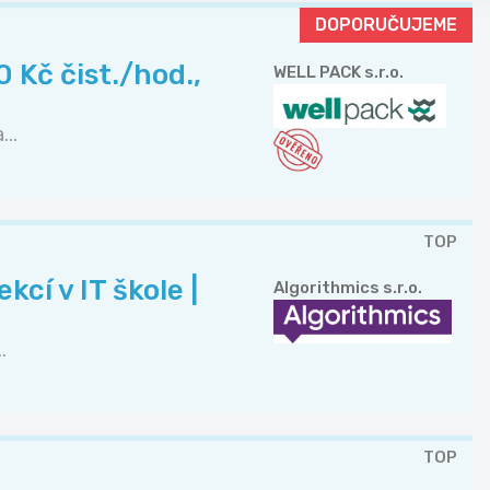
DOPORUČUJEME
 Kč čist./hod.,
WELL PACK s.r.o.
..
TOP
cí v IT škole |
Algorithmics s.r.o.
.
TOP