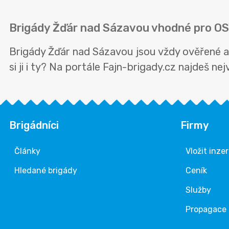
Brigády Žďár nad Sázavou vhodné pro O
Brigády Žďár nad Sázavou jsou vždy ověřené a
si ji i ty? Na portále Fajn-brigady.cz najdeš ne
Brigádníci
Firmy
Články
Vložit inze
Hledané brigády
Ceník
Služby
Propagace