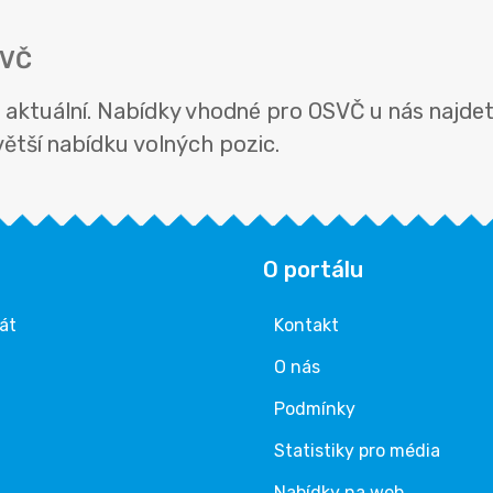
SVČ
 aktuální. Nabídky vhodné pro OSVČ u nás najdet
jvětší nabídku volných pozic.
O portálu
rát
Kontakt
O nás
Podmínky
Statistiky pro média
Nabídky na web