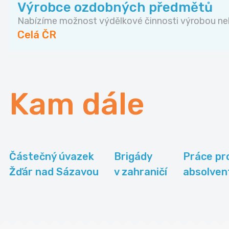
Výrobce ozdobných předmětů
Nabízíme možnost výdělkové činnosti výrobou neb
Celá ČR
Kam dále
Částečný úvazek
Brigády
Práce pr
Žďár nad Sázavou
v zahraničí
absolven