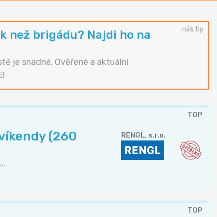
náš tip
k než brigádu? Najdi ho na
tě je snadné. Ověřené a aktuální
E!
TOP
 víkendy (260
RENGL, s.r.o.
..
TOP