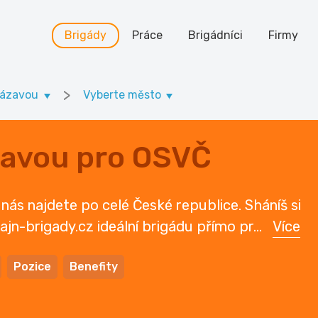
Brigády
Práce
Brigádníci
Firmy
>
Sázavou
Vyberte město
zavou pro OSVČ
ás najdete po celé České republice. Sháníš si
 Fajn-brigady.cz ideální brigádu přímo pr
...
Více
Pozice
Benefity