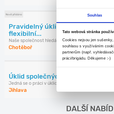
Souhlas
Nově přidáno
Pravidelný úklid v maloobchodní
Tato webová stránka použív
flexibilní...
Cookies nejsou jen sušenky,
Naše společnost hledá pracovníka naí úklid v mal...
souhlasu s využíváním cooki
Chotěboř
partnerům (např. vyhledávače
práci/brigádu. Děkujeme :-)
Úklid společných prostor bytov
Jedná se o práci v úklidu bytových domů. Uklízej...
Jihlava
DALŠÍ NABÍD