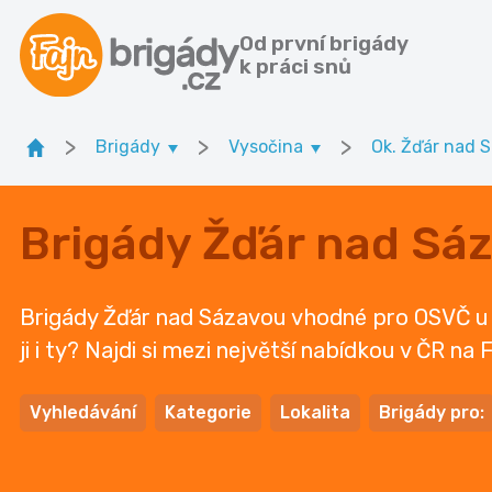
Od první brigády
k práci snů
>
>
>
Brigády
Vysočina
Ok. Žďár nad 
Brigády Žďár nad Sá
Brigády Žďár nad Sázavou vhodné pro OSVČ u n
ji i ty? Najdi si mezi největší nabídkou v ČR na
Vyhledávání
Kategorie
Lokalita
Brigády pro: