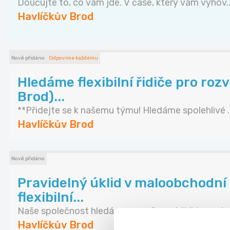
Doučujte to, co vám jde. V čase, který vám vyhov..
Havlíčkův Brod
Nově přidáno
Odpovíme každému
Hledáme flexibilní řidiče pro roz
Brod)...
**Přidejte se k našemu týmu! Hledáme spolehlivé ..
Havlíčkův Brod
Nově přidáno
Pravidelný úklid v maloobchodní
flexibilní...
Naše společnost hledá pracovníka naí úklid v mal...
Havlíčkův Brod