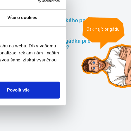
Více o cookies
Práce vojenského potápeče
Jak najít brigádu
Co takhle brigádka pro
bsahu na webu. Díky vašemu
Manufakturu?
onalizaci reklam nám i našim
 svou šanci získat vysněnou
Všechna videa »
Povolit vše