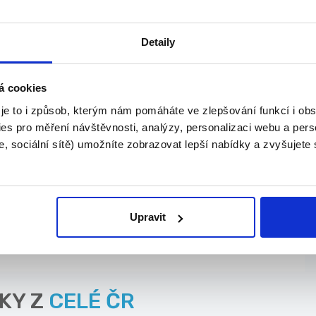
Detaily
05.08.2026
 prodejně -
FM Cleaning s.r.o.
á cookies
 je to i způsob, kterým nám pomáháte ve zlepšování funkcí i o
es pro měření návštěvnosti, analýzy, personalizaci webu a pers
, sociální sítě) umožníte zobrazovat lepší nabídky a zvyšujete
24.07.2026
ých domů
Andulka services s.r.o.
Upravit
KY Z
CELÉ ČR