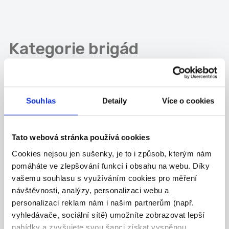
Kategorie
brigád
Administrativa
Manuální
Souhlas
Detaily
Více o cookies
Obchod-služby
Ostatní
Tato webová stránka používá cookies
Cookies nejsou jen sušenky, je to i způsob, kterým nám
Města
pomáháte ve zlepšování funkcí i obsahu na webu. Díky
vašemu souhlasu s využíváním cookies pro měření
Nové Město na
Žďár nad
návštěvnosti, analýzy, personalizaci webu a
Moravě
Sázavou
personalizaci reklam nám i našim partnerům (např.
vyhledávače, sociální sítě) umožníte zobrazovat lepší
Velké Meziříčí
Bystřice nad
nabídky a zvyšujete svou šanci získat vysněnou