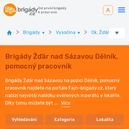
Od první brigády
k práci snů
>
>
>
Brigády
Vysočina
Ok. Žďár nad Sá
Brigády Žďár nad Sázavou Dělník,
pomocný pracovník
Brigády Žďár nad Sázavou na pozici Dělník, pomocný
pracovník najdete na portále Fajn-brigady.cz, který
nabízí největší nabídku ověřených inzerátů v lokalitě.
Díky tomu můžete být
...
Více
Vyhledávání
Kategorie
Lokalita