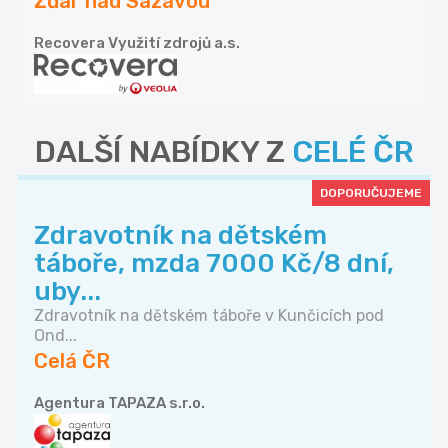
Žďár nad Sázavou
Recovera Využití zdrojů a.s.
DALŠÍ NABÍDKY Z
CELÉ ČR
DOPORUČUJEME
Zdravotník na dětském
táboře, mzda 7000 Kč/8 dní,
uby...
Zdravotník na dětském táboře v Kunčicích pod
Ond...
Celá ČR
Agentura TAPAZA s.r.o.