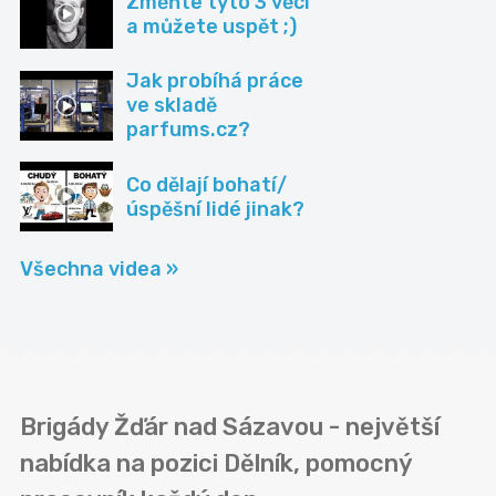
Změňte tyto 3 věci
a můžete uspět ;)
Jak probíhá práce
ve skladě
parfums.cz?
Co dělají bohatí/
úspěšní lidé jinak?
Všechna videa »
Brigády Žďár nad Sázavou - největší
nabídka na pozici Dělník, pomocný