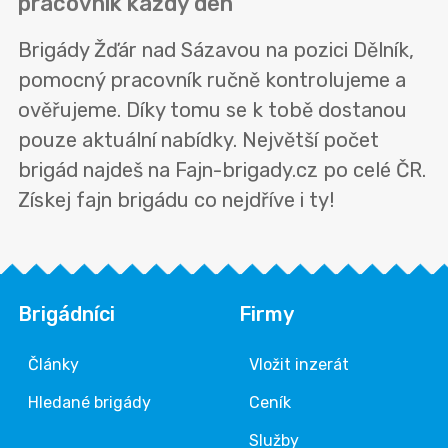
pracovník každý den
Brigády Žďár nad Sázavou na pozici Dělník,
pomocný pracovník ručně kontrolujeme a
ověřujeme. Díky tomu se k tobě dostanou
pouze aktuální nabídky. Největší počet
brigád najdeš na Fajn-brigady.cz po celé ČR.
Získej fajn brigádu co nejdříve i ty!
Brigádníci
Firmy
Články
Vložit inzerát
Hledané brigády
Ceník
Služby