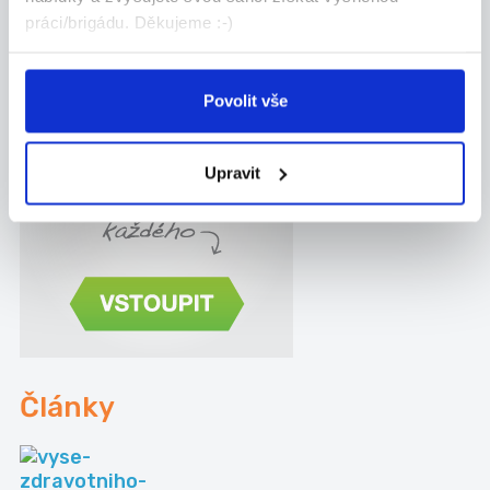
Pernštejnem
práci/brigádu. Děkujeme :-)
Velká Bíteš
Povolit vše
Upravit
Články