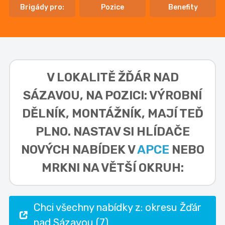
Brigády pro:
Pozice
Benefity
V LOKALITĚ
ŽĎÁR NAD
SÁZAVOU, NA POZICI: VÝROBNÍ
DĚLNÍK, MONTÁŽNÍK,
MAJÍ TEĎ
PLNO. NASTAV SI HLÍDAČE
NOVÝCH NABÍDEK V
APCE
NEBO
MRKNI NA VĚTŠÍ OKRUH:
Chci všechny nabídky z: okresu Žďár
nad Sázavou (7)