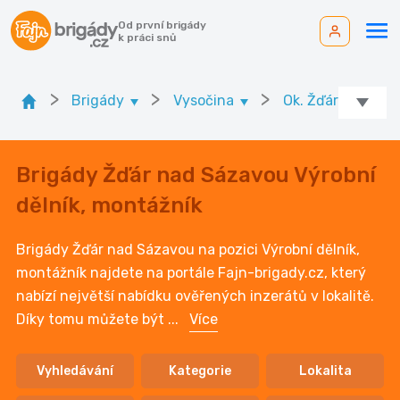
Od první brigády
k práci snů
>
>
>
Brigády
Vysočina
Ok. Žďár nad Sá
Brigády Žďár nad Sázavou Výrobní
dělník, montážník
Brigády Žďár nad Sázavou na pozici Výrobní dělník,
montážník najdete na portále Fajn-brigady.cz, který
nabízí největší nabídku ověřených inzerátů v lokalitě.
Díky tomu můžete být
...
Více
Vyhledávání
Kategorie
Lokalita