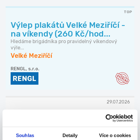
TOP
Výlep plakátů Velké Meziříčí -
na víkendy (260 Kč/hod...
Hledáme brigádníka pro pravidelný víkendový
výle...
Velké Meziříčí
RENGL, s.r.o.
29.07.2026
Pracovník/ce úklidu
kanceláře banky
Dynamická společnost hledá pracovníka
Souhlas
Detaily
Více o cookies
(uklízečka...