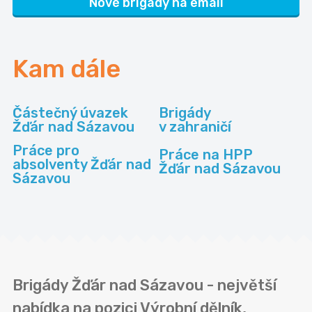
Nové brigády na email
Kam dále
Částečný úvazek
Brigády
Žďár nad Sázavou
v zahraničí
Práce pro
Práce na HPP
absolventy Žďár nad
Žďár nad Sázavou
Sázavou
Brigády Žďár nad Sázavou - největší
nabídka na pozici Výrobní dělník,