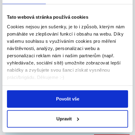
Žďár nad Sázavou
Tato webová stránka používá cookies
FM Cleaning s.r.o.
Cookies nejsou jen sušenky, je to i způsob, kterým nám
pomáháte ve zlepšování funkcí i obsahu na webu. Díky
TOP
vašemu souhlasu s využíváním cookies pro měření
návštěvnosti, analýzy, personalizaci webu a
Doučujte s námi až za 350 Kč
personalizaci reklam nám i našim partnerům (např.
/ 45 min
vyhledávače, sociální sítě) umožníte zobrazovat lepší
Doučujte to, co vám jde. V čase, který vám
nabídky a zvyšujete svou šanci získat vysněnou
vyhov...
práci/brigádu. Děkujeme :-)
Žďár nad Sázavou
Škola Populo
Povolit vše
Upravit
DALŠÍ NABÍDKY Z
CELÉ ČR