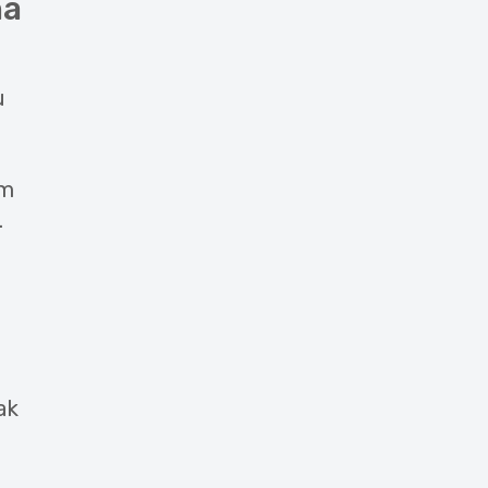
na
u
ím
.
ak