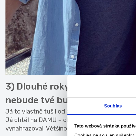
3) Dlouhé roky jsi studoval pr
nebude tvé budoucí povolání
Souhlas
Já to vlastně tušil od začátku. Jen jsem si tím b
Já chtěl na DAMU – chtěl jsem hrát. A celou do
Tato webová stránka použív
vynahrazoval. Většinou jako promotér, kde se d
Cookies nejsou jen sušenky,