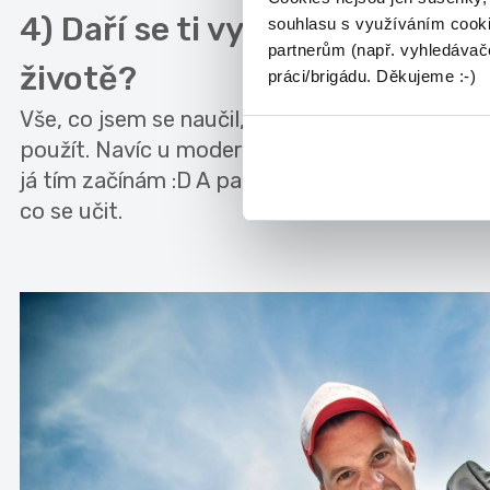
4) Daří se ti využívat znalosti 
souhlasu s využíváním cooki
partnerům (např. vyhledávače
životě?
práci/brigádu. Děkujeme :-)
Vše, co jsem se naučil, ať už ve škole nebo v ži
použít. Navíc u moderátora. Poslední téma u ho
já tím začínám :D A pak můžu hravě přejít k a
co se učit.