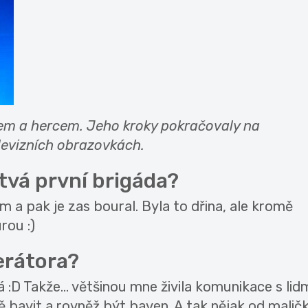
tem a hercem. Jeho kroky pokračovaly na
levizních obrazovkách.
 tvá první brigáda?
 a pak je zas boural. Byla to dřina, ale kromě
rou :)
erátora?
á :D Takže... většinou mne živila komunikace s lidm
 bavit a rovněž být baven. A tak nějak od malič