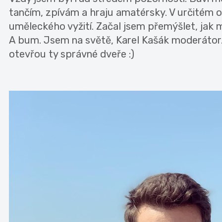
tančím, zpívám a hraju amatérsky. V určitém 
uměleckého vyžití. Začal jsem přemýšlet, jak 
A bum. Jsem na světě, Karel Kašák moderátor. P
otevřou ty správné dveře :)