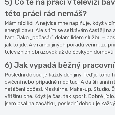
5) Co tě na práci v televizi ba
této práci rád nemáš?
Mám rád lidi. A nejvíce mne naplňuje, když vi
energii davu. Ale s tím se setkávám častěji na 
tam. Jako „počasář“ dělám lidem službu – posky
jak to jde. A v rámci jiných pořadů věřím, že
televizních obrazovek až do českých domovů :)
6) Jak vypadá běžný pracovní
Poslední dobou je každý den jiný. Teď je toho
cvičení nebo případně meditaci. A další ranní ri
natáčení počasí. Maskérna. Make-up. Studio. Č
většinu dne. Když je čas, tak sport. Dobré jídl
jsem psal na začátku, poslední dobou je každý 