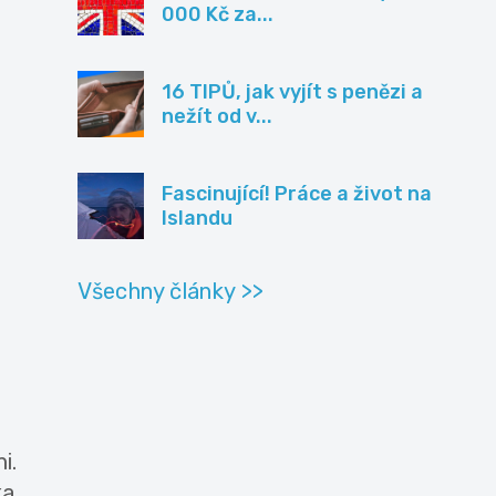
000 Kč za...
16 TIPŮ, jak vyjít s penězi a
nežít od v...
Fascinující! Práce a život na
Islandu
Všechny články >>
i.
ka