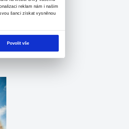
onalizaci reklam nám i našim
 svou šanci získat vysněnou
a
Povolit vše
je