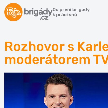
Od první brigády
k práci snů
Rozhovor s Karl
moderátorem TV