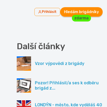
Hledám brigádníky
Přihlásit
zdarma
Další články
Vzor výpovědi z brigády
Pozor! Přihlásil/a ses k odběru
brigád z...
LONDÝN - město, kde vyděláš 40