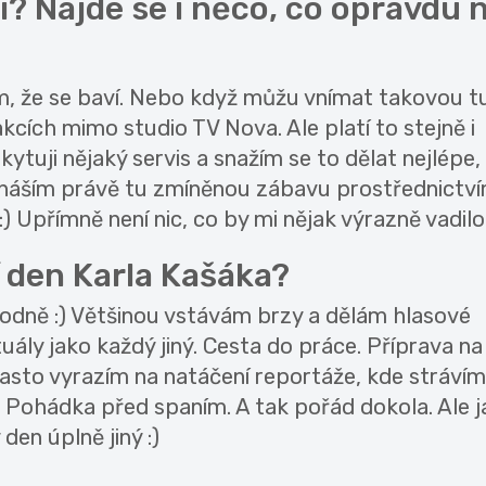
ví? Najde se i něco, co opravdu 
dím, že se baví. Nebo když můžu vnímat takovou t
akcích mimo studio TV Nova. Ale platí to stejně i
tuji nějaký servis a snažím se to dělat nejlépe,
 přináším právě tu zmíněnou zábavu prostřednictv
 Upřímně není nic, co by mi nějak výrazně vadilo
 den Karla Kašáka?
 hodně :) Většinou vstávám brzy a dělám hlasové
tuály jako každý jiný. Cesta do práce. Příprava na
asto vyrazím na natáčení reportáže, kde strávím
o. Pohádka před spaním. A tak pořád dokola. Ale j
den úplně jiný :)