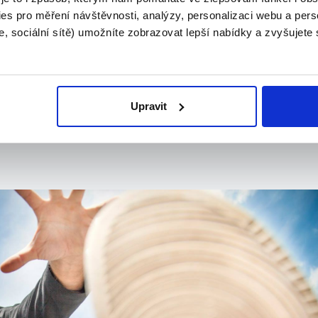
ze studií i v současné práci či
es pro měření návštěvnosti, analýzy, personalizaci webu a pers
, sociální sítě) umožníte zobrazovat lepší nabídky a zvyšujete
votě, a ať to byla teorie nebo praxe. Vše se dá
voru, když už vážně nevíte o čem, je o počasí... 
Upravit
nglosaskému právu třeba. Pořád se učím a pořád 