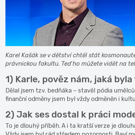
Karel Kašák se v dětství chtěl stát kosmonau
právnickou fakultu. Teď ho můžete vidět na te
1) Karle, pověz nám, jaká byla
Dělal jsem tzv. bedňáka – stavěl pódia umělcům
finanční odměny jsem byl vždy odměněn i kultu
2) Jak ses dostal k práci mod
To je dlouhý příběh. A i ta kratší verze je dlouh
Vždy jsem byl rád středem pozornosti. Baví mě