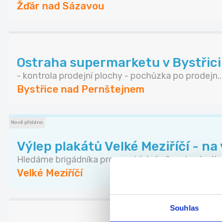
Žďár nad Sázavou
Ostraha supermarketu v Bystřici
- kontrola prodejní plochy - pochůzka po prodejn..
Bystřice nad Pernštejnem
Nově přidáno
Výlep plakátů Velké Meziříčí - na
Hledáme brigádníka pro pravidelný víkendový výle.
Velké Meziříčí
Souhlas