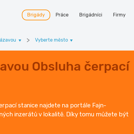
Brigády
Práce
Brigádníci
Firmy
>
Sázavou
Vyberte město
zavou Obsluha čerpací
rpací stanice najdete na portále Fajn-
ených inzerátů v lokalitě. Díky tomu můžete být