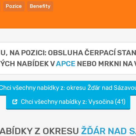
Pozice
Benefity
, NA POZICI: OBSLUHA ČERPACÍ STAN
ÝCH NABÍDEK V
APCE
NEBO MRKNI NA 
Chci všechny nabídky z: okresu Žďár nad Sázavou
Chci všechny nabídky z: Vysočina (41)
NABÍDKY Z OKRESU
ŽĎÁR NAD 