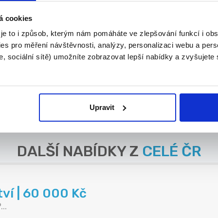
banky
á cookies
..
 je to i způsob, kterým nám pomáháte ve zlepšování funkcí i o
es pro měření návštěvnosti, analýzy, personalizaci webu a pers
, sociální sítě) umožníte zobrazovat lepší nabídky a zvyšujete
45 min
.
Upravit
DALŠÍ NABÍDKY Z
CELÉ ČR
tví | 60 000 Kč
..