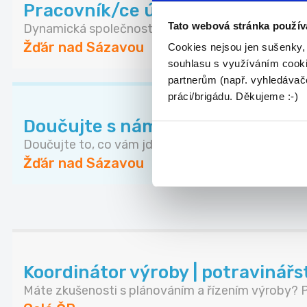
Pracovník/ce úklidu kanceláře 
Tato webová stránka použív
Dynamická společnost hledá pracovníka (uklízečka.
Žďár nad Sázavou
Cookies nejsou jen sušenky,
souhlasu s využíváním cooki
partnerům (např. vyhledávače
práci/brigádu. Děkujeme :-)
Doučujte s námi až za 350 Kč / 
Doučujte to, co vám jde. V čase, který vám vyhov..
Žďár nad Sázavou
Koordinátor výroby | potravinářs
Máte zkušenosti s plánováním a řízením výroby? P.