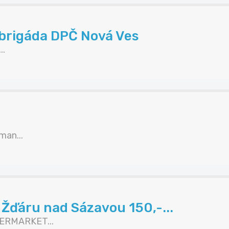
 brigáda DPČ Nová Ves
..
an...
Žďáru nad Sázavou 150,-...
ERMARKET...