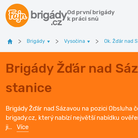
Od první brigády
k práci snů
>
>
>
Brigády
Vysočina
Ok. Žďár nad 
Brigády Žďár nad Sá
stanice
Brigády Žďár nad Sázavou na pozici Obsluha če
brigady.cz, který nabízí největší nabídku ověř
ji
...
Více