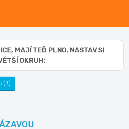
ICE,
MAJÍ TEĎ PLNO. NASTAV SI
VĚTŠÍ OKRUH:
 (7)
SÁZAVOU