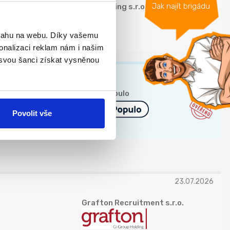
Jak najít brigádu
FM Cleaning s.r.o.
bsahu na webu. Díky vašemu
onalizaci reklam nám i našim
 svou šanci získat vysněnou
TOP
Škola Populo
Povolit vše
23.07.2026
Grafton Recruitment s.r.o.